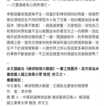
──只要讀者有心想弄懂它。
李教授雖與我素昧平生，但基於對棒球相同的熱愛，使我們
兩位領域完全不同的學院中人有了交集。他吩囑我為這本書
寫序（實在萬不敢當），我既感興奮，又覺惶恐，深怕自己
有限的科學知識不足以推薦這本好書百分之一的精華，因此
格外認真地將初稿研讀了一遍。閱讀過程中，對李教授學識
讚嘆之餘，我充分領會到他對棒球所灌注的熱情與執著，完
全不下於其物理專業。人類世界之所以有這麼多美好與新奇
的事物不斷被創發，不正是這樣豐沛的情感在背後驅使嗎？
--
本文摘錄自《棒球物理大聯盟》一書之推薦序，其作者為本
書推薦人國立東華大學 教授 許又方。
書籍資訊：
中文書名：棒球物理大聯盟：王建民也要會的物理學
作 者：李中傑
推 薦 人：中華民國棒球協會 選訓委員召集人 楊清瓏
國立東華大學 教授 許又方