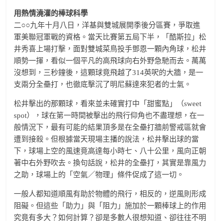
用熱情澆灌的棒球科學
二○○九年十月八日，洋基與雙城展開季後分區賽，爭取進
軍美聯冠軍戰的資格。當天比賽第五局下半，「酷斯拉」松
井秀喜上場打擊，面對雙城菜鳥投手鄧恩一顆內角球，松井
順勢一揮，看似一個平凡的高飛球向右外野急馳而去。萬萬
沒想到，三秒鐘後，這顆球竟飛越了314英呎的大牆，是一
支兩分全壘打，也徹底擊沉了明尼蘇達來犯者的士氣。
松井擊出的那顆球，看來並未確實打中「甜蜜點」（sweet
spot），球在第一時間被擊出的飛行仰角也不盡理想，在一
般情況下，最有可能的結果頂多是在全壘打牆前警戒區就會
遭到接殺。但根據當天現場主播的說法，松井擊出球的當
下，球場上空的風速竟高達每小時七、八十公里，風向正朝
著中右外野吹去。換句話說，松井的全壘打，其實是靠風力
之助，球場上的「空氣／物理」條件促成了這一切。
一般人都知道順風有助於物體的飛行，相反的，逆風則形成
阻礙。但這些「助力」與「阻力」施加於一顆棒球上的作用
究竟有多大？如何計算？卻是多數人很想知道、卻往往不明