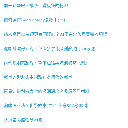
加一點鹽巴，讓沙士變瘋狂的祕密
如何選擇Good Energy食物！(一)
病人覺得AI醫師更有同理心？AI正在介入真實醫療現場！
從咖啡漬得到的工程啟發 控制流體的咖啡環效應
商代晚期的旗斿、軍事組織與城池攻防（四）
戰爭的起源與中國新石器時代的戰爭
衛星如何對抗太空的極端溫度？多層隔熱材料
咖啡渣不渣？化學故事(二)：化身SCG永續磚
防災包必備化學物質