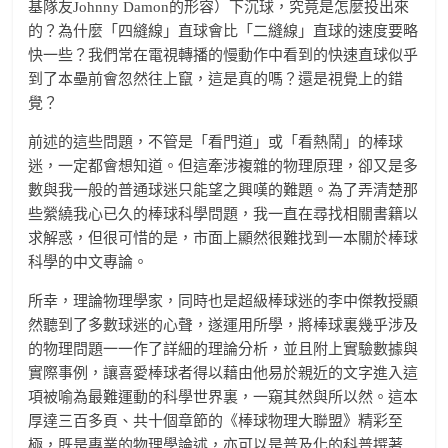
基隊友Johnny Damon的形容）下沉球，究竟是怎麼投出來
的？為什麼「四縫線」直球會比「二縫線」直球的速度要略
快一些？我們常在電視轉播的慢動作中看到的快速直球似乎
到了本壘前會忽然往上竄，這是真的嗎？還是視覺上的錯
覺？
前述的這些問題，不管是「看門道」或「看熱鬧」的棒球
迷，一定都會想知道。但這牽涉複雜的物理原理，卻又是多
數與我一般的普通球迷只能望之興嘆的難題。為了弄清楚那
些縈繞我心已久的棒球科學問題，我一直在尋找相關書籍以
求解惑，但很可惜的是，市面上顯然很難找到一本關於棒球
科學的中文專論。
所幸，理論物理學家，同時也是超級棒球迷的李中傑教授顯
然聽到了多數球迷的心聲，遂運用所學，將棒球裏幾乎涉及
的物理問題一一作了詳細的理論分析，並且附上實驗數據與
實際事例，讓喜愛棒球者得以藉由他易於親近的文字進入這
項被喻為最難運動的科學世界裏，一窺其然與所以然。這本
厚達三百多頁、共十個章節的《棒球物理大聯盟》精彩至
極，既是專業的物理學論述，亦可以是普及化的科普撰著