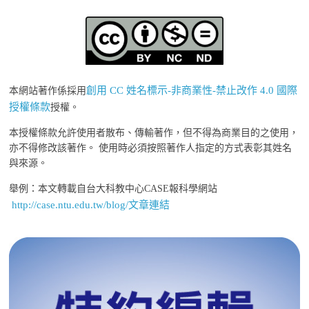
創用 CC 姓名標示-非商業性-禁止改作 4.0 國際
本網站著作係採用
授權條款
授權。
本授權條款允許使用者散布、傳輸著作，但不得為商業目的之使用，
亦不得修改該著作。 使用時必須按照著作人指定的方式表彰其姓名
與來源。
舉例：本文轉載自台大科教中心CASE報科學網站
http://case.ntu.edu.tw/blog/文章連結