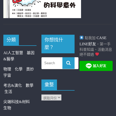
CASE
點我加
分類
你想找什
LINE好友
，第一手
麼？
科普知識、活動消息
AI人工智慧
基因
絕不錯過
&醫學
物理
化學
奧妙
宇宙
彙整
考古&演化
數學
生活
尖端科技&材料
生物