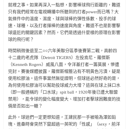
就裡之事。如果再深入一點想，影響棒球飛行距離的，難道
只有我們經常在電視轉播中所聽到的打者power而已嗎？大
氣條件中的溫度、濕度、球與球棒的彈性係數、投手的球
速、球種，以及打者揮棒的速度與角度，難道不也是影響擊
球遠近的關鍵因素？然而，它們是透過什麼樣的原理在影響
球的飛行呢？
時間稍微後退至二○○六年美聯分區季後賽第二戰，高齡四
十二歲的老虎隊（Detroit TIGERS）左投肯尼‧羅傑斯
（Kenneth Rogers）威風八面，令洋基打者一籌莫展，慘遭
完封。賽後媒體披露，羅傑斯帽簷沾有不明黃色污漬，疑是
使用松膠油。這件事當然無從證明，但球迷必然好奇的是，
為何使用松膠油可以幫助投球威力大增？這與在球上抹口水
（即一般通稱的「口水球」spit ball，1920年後已遭大聯盟
禁用），能令球的變化幅度變大、增加打者擊球困難度的技
倆是否如出一轍？
此外，球迷們一定更想知道，王建民那一手被喻為渾如鉛
塊、進壘時會突然下竄超過一英呎的「性感」（sexy，前洋