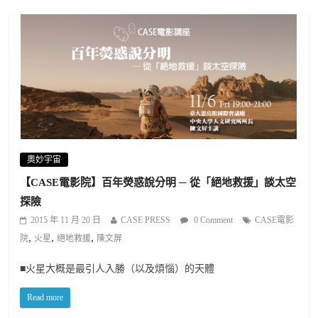
奧妙宇宙
【CASE電影院】百年熒惑說分明 ─ 從「絕地救援」談太空
探險
2015 年 11 月 20 日
CASE PRESS
0 Comment
CASE電影
,
,
,
院
火星
絕地救援
陳文屏
■火星大概是最引人入勝（以及煩惱）的天體
Read more