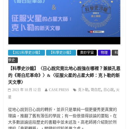
【2021科學史沙龍】
【科學史沙龍】
奧妙宇宙
物理
科
學史
【科學史沙龍】〈日心說究竟比地心說強在哪裡？兼談孔恩
的《哥白尼革命》〉&〈征服火星的占星大師：克卜勒的新
天文學〉
,
,
,
2021 年 10 月 12 日
CASE PRESS
克卜勒
哥白尼
日心說
火
星
從地心說到日心說的轉折，並非只是單純一個更優秀更真實的
理論，推翻了舊有落伍的學說；有一些很值得談論的要點，在
大多數談論這段歷史的書籍中並未述及。高老師將介紹對於所
謂的「典範轉移」，關鍵的認知差異之處。