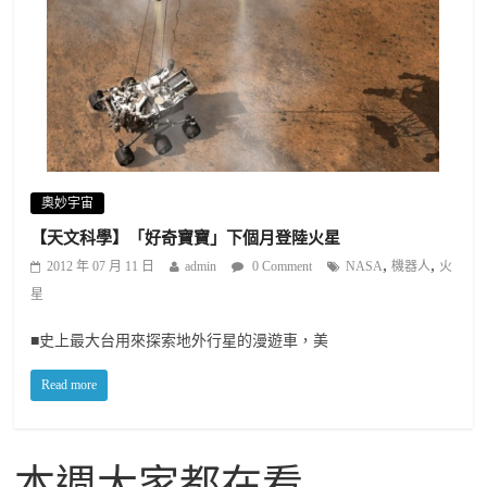
奧妙宇宙
【天文科學】「好奇寶寶」下個月登陸火星
,
,
2012 年 07 月 11 日
admin
0 Comment
NASA
機器人
火
星
■史上最大台用來探索地外行星的漫遊車，美
Read more
本週大家都在看