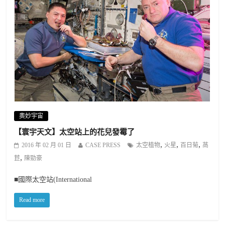
奧妙宇宙
【寰宇天文】太空站上的花兒發霉了
,
,
,
2016 年 02 月 01 日
CASE PRESS
太空植物
火星
百日菊
萵
,
苣
陳勁豪
■國際太空站(International
Read more