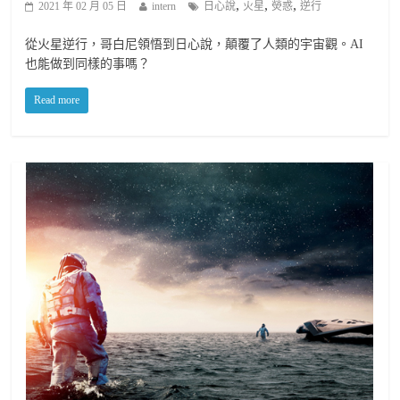
,
,
,
2021 年 02 月 05 日
intern
日心說
火星
熒惑
逆行
從火星逆行，哥白尼領悟到日心說，顛覆了人類的宇宙觀。AI
也能做到同樣的事嗎？
Read more