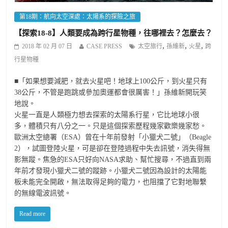
第18期：航向太空深處：太陽系的探險之旅
【探索18-8】人類要成為跨行星物種，往哪裡去？怎麼去？
,
,
,
2018 年 02 月 07 日
CASE PRESS
太空旅行
孫維新
火星
跨
行星物種
■「如果想要減肥，就去火星吧！地球上100公斤，到火星只有
38公斤，不管是跑跳或參加奧運都會很厲害！」孫維新開玩笑
地說。
火星一直是人類極力想去探索的太陽系行星，它比地球小很
多，體積只有八分之一。只是這個探索歷程幾家歡樂幾家愁。
歐洲太空總署（ESA）曾在十年前發射「小獵犬二號」（Beagle
2），試圖登陸火星，可是卻在登陸過程中失去訊號，消失得無
影無蹤。焦急的ESA只好向NASA求助、幫忙搜尋，不過直到兩
年前才發現小獵犬二號的蹤跡。小獵犬二號因為設計的太陽能
板未能完全開啟，無法取得足夠的電力，也阻擋了它對地聯繫
的無線電波訊號。
Read more