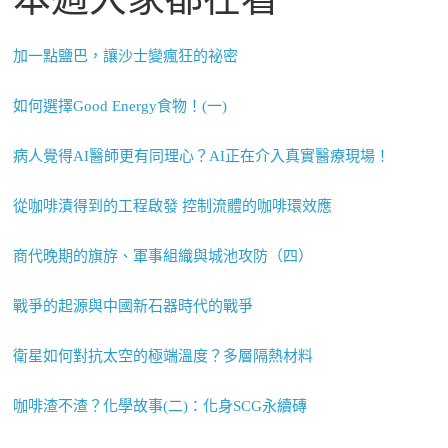
加一點鹽巴，讓沙士變瘋狂的祕密
如何選擇Good Energy食物！(一)
病人覺得AI醫師更有同理心？AI正在介入真實醫療現場！
從咖啡漬得到的工程啟發 控制流體的咖啡環效應
商代晚期的旗斿、軍事組織與城池攻防（四）
戰爭的起源與中國新石器時代的戰爭
衛星如何對抗太空的極端溫度？多層隔熱材料
咖啡渣不渣？化學故事(二)：化身SCG永續磚