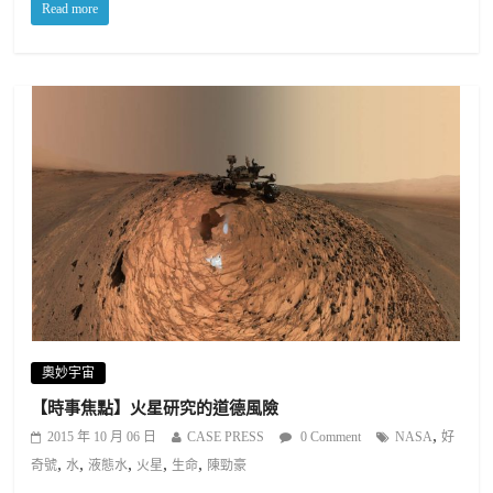
Read more
奧妙宇宙
【時事焦點】火星研究的道德風險
,
2015 年 10 月 06 日
CASE PRESS
0 Comment
NASA
好
,
,
,
,
,
奇號
水
液態水
火星
生命
陳勁豪