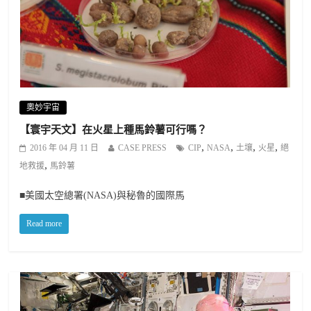
奧妙宇宙
【寰宇天文】在火星上種馬鈴薯可行嗎？
,
,
,
,
2016 年 04 月 11 日
CASE PRESS
CIP
NASA
土壤
火星
絕
,
地救援
馬鈴薯
■美國太空總署(NASA)與秘魯的國際馬
Read more