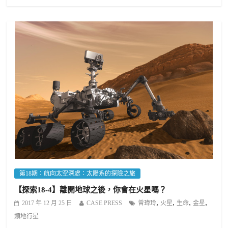
第18期：航向太空深處：太陽系的探險之旅
【探索18-4】離開地球之後，你會在火星嗎？
,
,
,
,
2017 年 12 月 25 日
CASE PRESS
曾瑋玲
火星
生命
金星
類地行星