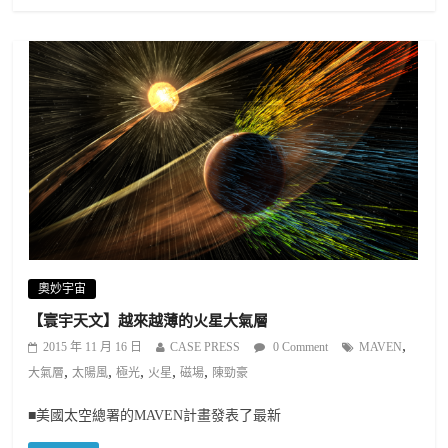
奧妙宇宙
【寰宇天文】越來越薄的火星大氣層
,
2015 年 11 月 16 日
CASE PRESS
0 Comment
MAVEN
,
,
,
,
,
大氣層
太陽風
極光
火星
磁場
陳勁豪
■美國太空總署的MAVEN計畫發表了最新