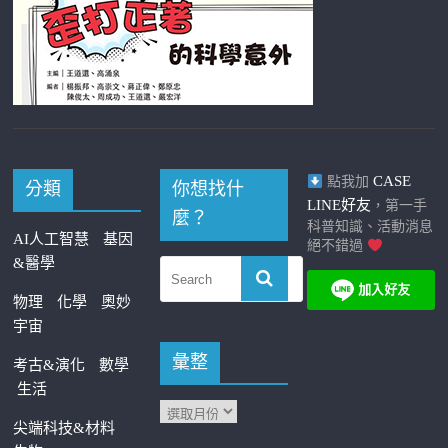
CASE
點我加
分類
你想找什
LINE好友
，第一手
麼？
科普知識、活動消息
AI人工智慧
基因
絕不錯過
&醫學
物理
化學
奧妙
宇宙
彙整
考古&演化
數學
生活
尖端科技&材料