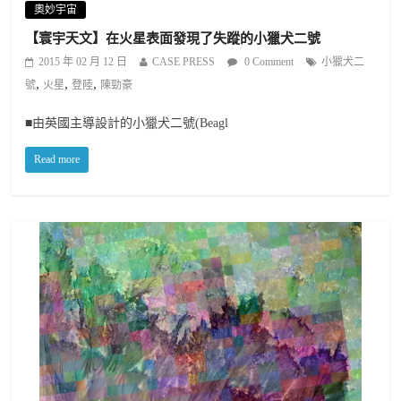
奧妙宇宙
【寰宇天文】在火星表面發現了失蹤的小獵犬二號
2015 年 02 月 12 日
CASE PRESS
0 Comment
小獵犬二
,
,
,
號
火星
登陸
陳勁豪
■由英國主導設計的小獵犬二號(Beagl
Read more