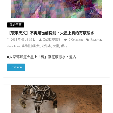
奧妙宇宙
【寰宇天文】不再是從前從前，火星上真的有液態水
2014 年 03 月 19 日
CASE PRESS
0 Comment
Recurring
,
,
,
,
slope linea
季節性斜坡紋
液態水
火星
隕石
■大家都知道火星上「曾」存在液態水，遠古
Read more