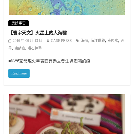
奧妙宇宙
【寰宇天文】火星上的大海嘯
,
,
,
2016 年 06 月 13 日
CASE PRESS
海嘯
海洋遺跡
液態水
火
,
,
星
陳勁豪
隕石撞擊
■科學家發現火星表面有過去發生過海嘯的痕
Read more