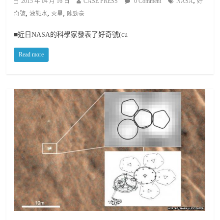
,
2015 年 04 月 16 日
CASE PRESS
0 Comment
NASA
好
,
,
,
奇號
液態水
火星
陳勁豪
■近日NASA的科學家發表了好奇號(cu
Read more