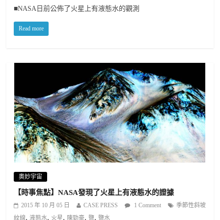
■NASA日前公佈了火星上有液態水的觀測
Read more
奧妙宇宙
【時事焦點】NASA發現了火星上有液態水的證據
2015 年 10 月 05 日
CASE PRESS
1 Comment
季節性斜坡
,
,
,
,
,
紋線
液態水
火星
陳勁豪
鹽
鹽水