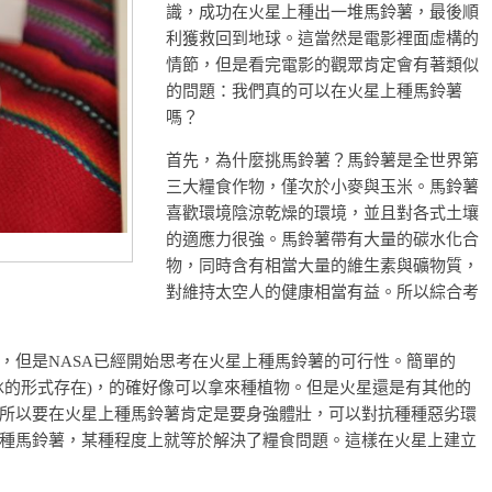
識，成功在火星上種出一堆馬鈴薯，最後順
利獲救回到地球。這當然是電影裡面虛構的
情節，但是看完電影的觀眾肯定會有著類似
的問題：我們真的可以在火星上種馬鈴薯
嗎？
首先，為什麼挑馬鈴薯？馬鈴薯是全世界第
三大糧食作物，僅次於小麥與玉米。馬鈴薯
喜歡環境陰涼乾燥的環境，並且對各式土壤
的適應力很強。馬鈴薯帶有大量的碳水化合
物，同時含有相當大量的維生素與礦物質，
對維持太空人的健康相當有益。所以綜合考
，但是NASA已經開始思考在火星上種馬鈴薯的可行性。簡單的
冰的形式存在)，的確好像可以拿來種植物。但是火星還是有其他的
所以要在火星上種馬鈴薯肯定是要身強體壯，可以對抗種種惡劣環
種馬鈴薯，某種程度上就等於解決了糧食問題。這樣在火星上建立