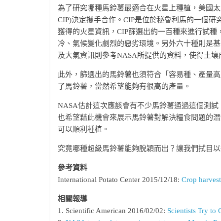
為了研究哪種馬鈴薯最適合在火星上種植，美國太空總署(NASA
CIP)決定攜手合作。CIP是位於秘魯利馬的一個
獲得的火星資訊，CIP篩選出約一百種來進行試
冷、氣候變化劇烈的惡劣環境。另外六十種則是基
及大氣資訊則參考NASA所提供的資料，使得土
此外，篩選出的馬鈴薯也須符合「容易種、產量高
了馬鈴薯，當然希望能夠有很高的產量。
NASA估計這次應該會有不少馬鈴薯通過這個測試
也希望藉此機會來展示馬鈴薯對解決糧食問題的潛
可以順利種植。
究竟哪種超級馬鈴薯能夠脫穎而出？讓我們拭目以
參考資料
International Potato Center 2015/12/18:
Crop harveste
相關報導
1. Scientific American 2016/02/02:
Scientists Try to