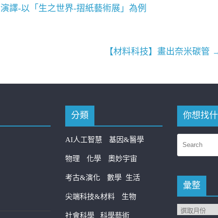
演譯-以「生之世界-摺紙藝術展」為例
【材料科技】畫出奈米碳管
分類
你想找什
AI人工智慧
基因&醫學
物理
化學
奧妙宇宙
考古&演化
數學
生活
彙整
尖端科技&材料
生物
社會科學
科學藝術