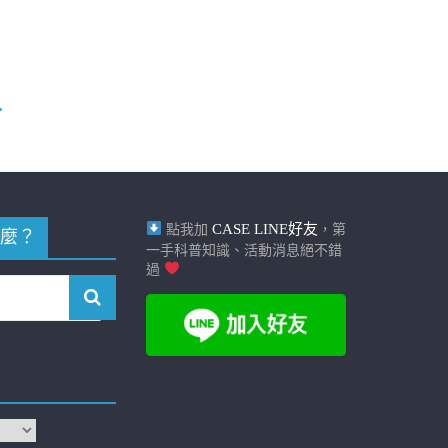
→
CASE LINE好友
點我加
，第
麼？
一手科普知識、活動消息絕不錯
過