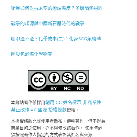
衛星如何對抗太空的極端溫度？多層隔熱材料
戰爭的起源與中國新石器時代的戰爭
咖啡渣不渣？化學故事(二)：化身SCG永續磚
防災包必備化學物質
創用 CC 姓名標示-非商業性-
本網站著作係採用
禁止改作 4.0 國際 授權條款
授權。
本授權條款允許使用者散布、傳輸著作，但不得為
商業目的之使用，亦不得修改該著作。 使用時必
須按照著作人指定的方式表彰其姓名與來源。