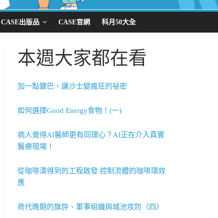
CASE出版品
CASE官網
科月50大全
本週大家都在看
加一點鹽巴，讓沙士變瘋狂的祕密
如何選擇Good Energy食物！(一)
病人覺得AI醫師更有同理心？AI正在介入真實
醫療現場！
從咖啡漬得到的工程啟發 控制流體的咖啡環效
應
商代晚期的旗斿、軍事組織與城池攻防（四）