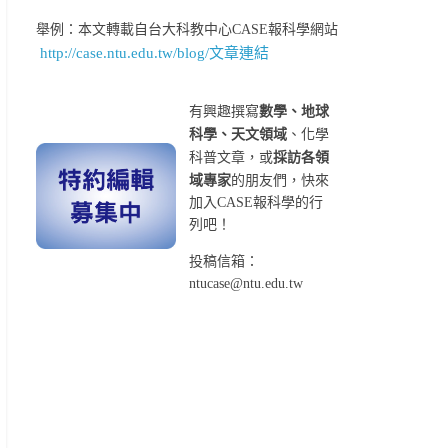
舉例：本文轉載自台大科教中心CASE報科學網站
http://case.ntu.edu.tw/blog/文章連結
有興趣撰寫
數學、地球
科學、天文領域
、化學
科普文章，或
採訪各領
域專家
的朋友們，快來
加入CASE報科學的行
列吧！
投稿信箱：
ntucase@ntu.edu.tw