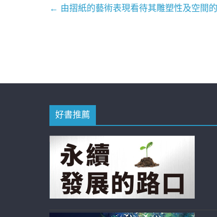
←
由摺紙的藝術表現看待其雕塑性及空間的
好書推薦