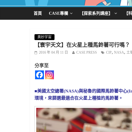
首頁
CASE專欄
【探索系列講座】
【
奧妙宇宙
【寰宇天文】在火星上種馬鈴薯可行嗎？
,
,
2016 年 04 月 11 日
CASE PRESS
CIP
NASA
土
分享至
■美國太空總署(NASA)與秘魯的國際馬鈴薯中心(Intern
環境，來篩選最適合在火星上種植的馬鈴薯。