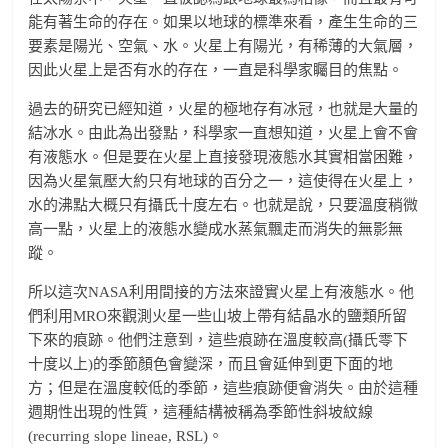
能有著生命的存在。如果以地球的標準來看，產生生命的三
要素是陽光、空氣、水。火星上有陽光，有稀薄的大氣層，
因此火星上是否有水的存在，一直是科學家矚目的焦點。
過去的研究已經知道，火星的極地存有冰冠，也就是大量的
結冰水。由此為出發點，科學家一直想知道，火星上會不會
有液態水。但是要在火星上直接發現液態水其實相當困難，
因為火星氣壓大約只有地球的百分之一，這使得在火星上，
水的沸點大概只有攝氏十度左右。也就是說，只要溫度稍微
高一點，火星上的液態水變成水蒸氣飄走而消失的無影無
蹤。
所以這次NASA利用間接的方法來證實火星上有液態水。他
們利用MRO來觀測火星一些山坡上帶有結晶水的鹽類所留
下來的痕跡。他們注意到，這些痕跡在溫度較高(攝氏零下
十度以上)的季節顏色會變深，而且會延伸到更下面的地
方；但是在溫度較低的季節，這些痕跡便會消失。由於這種
週期性出現的性質，這種結構被稱為季節性斜坡紋線
(recurring slope lineae, RSL)。