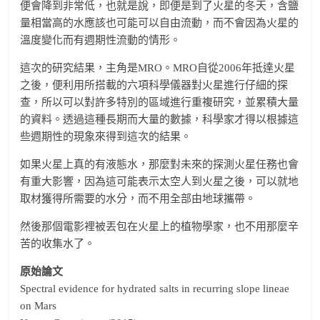
便會降到非常低，也就是說，即便是到了火星的冬天，含鹽
量相當高的水應該也可能可以自由流動，而不會因為火星的
溫度變化而有週期性流動的情形。
這次的研究結果，主角是MRO。MRO自從2006年抵達火星
之後，便利用所搭載的六項科學儀器對火星進行仔細的探
查，所以可以對許多特別的區域進行重複研究，並累積大量
的資料。透過這種長期而大量的數據，科學家才得以根據這
些週期性的現象來得到這次的結果。
如果火星上真的有液態水，那麼對未來的探測火星任務也會
有重大影響，因為這可能表示太空人到火星之後，可以就地
取材獲得所需要的水分，而不用全部由地球攜帶。
然後那個電影裡被丟包在火星上的植物學家，也不用那麼辛
苦的收集水了。
原始論文
Spectral evidence for hydrated salts in recurring slope lineae
on Mars