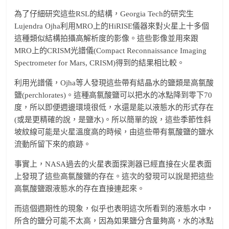
為了仔細研究這些RSL的結構，Georgia Tech的研究生
Lujendra Ojha利用MRO上的HiRISE儀器來對火星上十多個
這種類似結構拍攝高解析度的影像。這些影像並用來跟
MRO上的CRISM光譜儀(Compact Reconnaissance Imaging
Spectrometer for Mars, CRISM)得到的結果相比較。
利用光譜儀，Ojha等人發現這些帶有結晶水的鹽類是高氯酸
鹽(perchlorates)。這種高氯酸鹽可以把水的冰點降到零下70
度，所以即便週邊環境很低，水還是能以液態水的形式存在
(或是更精確的說，是鹽水)。所以簡單的說，這些季節性斜
坡紋線可能是火星溫度高的時候，由這些帶有氯酸鹽的鹽水
流動所留下來的痕跡。
事實上，NASA過去的火星表面探測器已經直接在火星表面
上發現了這些高氯酸鹽的存在。這次的發現可以說是把這些
高氯酸鹽跟液態水的存在直接連起來。
而這個週期性的現象，似乎也表明這次所看到的液態水中，
所含的鹽分可能不太高，因為如果鹽分含量夠高，水的冰點