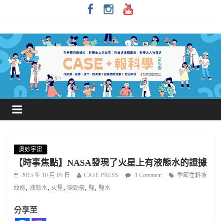
奧妙宇宙
【時事焦點】NASA發現了火星上有液態水的證據
2015 年 10 月 05 日
CASE PRESS
1 Comment
季節性斜坡
,
,
,
,
,
紋線
液態水
火星
陳勁豪
鹽
鹽水
分享至