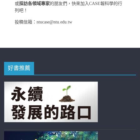
或
採訪各領域專家
的朋友們，快來加入CASE報科學的行
列吧！
投稿信箱：ntucase@ntu.edu.tw
好書推薦