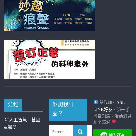
CASE
點我加
分類
你想找什
LINE好友
，第一手
麼？
科普知識、活動消息
AI人工智慧
基因
絕不錯過
&醫學