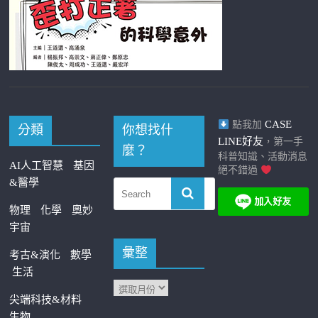
CASE
點我加
分類
你想找什
LINE好友
，第一手
麼？
科普知識、活動消息
AI人工智慧
基因
絕不錯過
&醫學
物理
化學
奧妙
宇宙
彙整
考古&演化
數學
生活
尖端科技&材料
生物