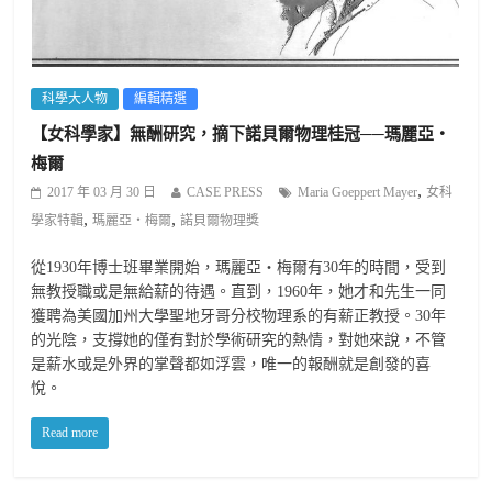
科學大人物
編輯精選
【女科學家】無酬研究，摘下諾貝爾物理桂冠──瑪麗亞‧
梅爾
,
2017 年 03 月 30 日
CASE PRESS
Maria Goeppert Mayer
女科
,
,
學家特輯
瑪麗亞‧梅爾
諾貝爾物理獎
從1930年博士班畢業開始，瑪麗亞‧梅爾有30年的時間，受到
無教授職或是無給薪的待遇。直到，1960年，她才和先生一同
獲聘為美國加州大學聖地牙哥分校物理系的有薪正教授。30年
的光陰，支撐她的僅有對於學術研究的熱情，對她來說，不管
是薪水或是外界的掌聲都如浮雲，唯一的報酬就是創發的喜
悅。
Read more