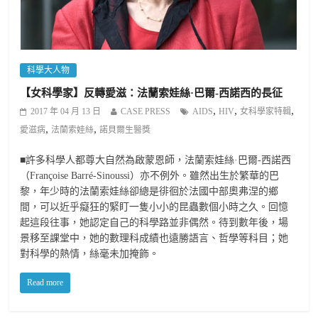
科學大人物
【女科學家】反轉愛滋：法蘭索娃絲·巴爾-西諾西的長征
,
,
,
2017 年 04 月 13 日
CASE PRESS
AIDS
HIV
女科學家特輯
,
,
愛滋病
法蘭索娃絲
諾貝爾生醫獎
■許多科學人都尊大自然為啟蒙恩師，法蘭索娃絲·巴爾-西諾西
（Françoise Barré-Sinoussi）亦不例外。雖然出生於繁華的巴
黎，年少時的法蘭索娃絲卻總是徘徊於法國中部奧弗涅的鄉
間，可以近乎癡狂的緊盯一隻小小的昆蟲數個小時之久。回憶
起這段往事，她認定自己的科學路並非偶然。待到數年後，場
景移至課堂中，她的數理科成績也遠勝語言、哲學等科目；她
對科學的熱情，絲毫未加掩飾。
Read more