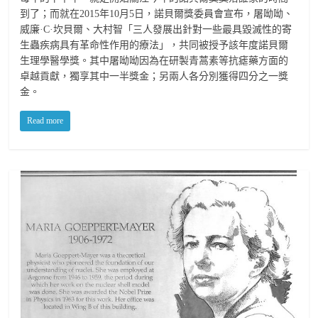
到了；而就在2015年10月5日，諾貝爾獎委員會宣布，屠呦呦、
威廉·C·坎貝爾、大村智「三人發展出針對一些最具毀滅性的寄
生蟲疾病具有革命性作用的療法」，共同被授予該年度諾貝爾
生理學醫學獎。其中屠呦呦因為在研製青蒿素等抗瘧藥方面的
卓越貢獻，獨享其中一半獎金；另兩人各分別獲得四分之一獎
金。
Read more