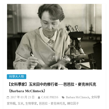
科學大人物
【女科學家】玉米田中的修行者──芭芭拉‧麥克林托克
（Barbara McClintock）
,
2017 年 03 月 23 日
CASE PRESS
Barbara McClintock
女科學
,
,
,
,
家特輯
玉米
生物學家
芭芭拉‧麥克林托克
轉位因子