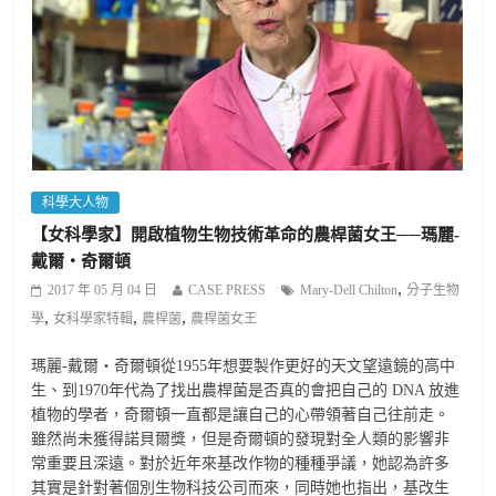
科學大人物
【女科學家】開啟植物生物技術革命的農桿菌女王──瑪麗-
戴爾‧奇爾頓
,
2017 年 05 月 04 日
CASE PRESS
Mary-Dell Chilton
分子生物
,
,
,
學
女科學家特輯
農桿菌
農桿菌女王
瑪麗-戴爾‧奇爾頓從1955年想要製作更好的天文望遠鏡的高中
生、到1970年代為了找出農桿菌是否真的會把自己的 DNA 放進
植物的學者，奇爾頓一直都是讓自己的心帶領著自己往前走。
雖然尚未獲得諾貝爾獎，但是奇爾頓的發現對全人類的影響非
常重要且深遠。對於近年來基改作物的種種爭議，她認為許多
其實是針對著個別生物科技公司而來，同時她也指出，基改生