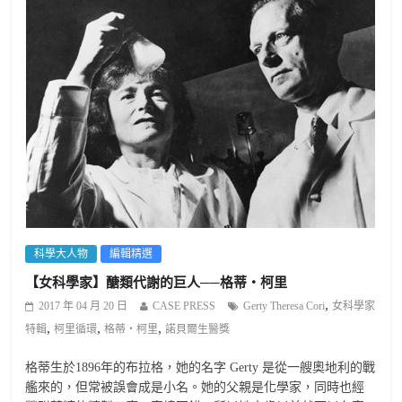
科學大人物
編輯精選
【女科學家】醣類代謝的巨人──格蒂‧柯里
,
2017 年 04 月 20 日
CASE PRESS
Gerty Theresa Cori
女科學家
,
,
,
特輯
柯里循環
格蒂‧柯里
諾貝爾生醫獎
格蒂生於1896年的布拉格，她的名字 Gerty 是從一艘奧地利的戰
艦來的，但常被誤會成是小名。她的父親是化學家，同時也經