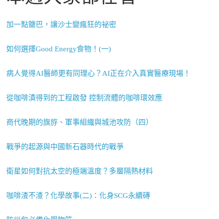
加一點鹽巴，讓沙士變瘋狂的祕密
如何選擇Good Energy食物！(一)
病人覺得AI醫師更有同理心？AI正在介入真實醫療現場！
從咖啡漬得到的工程啟發 控制流體的咖啡環效應
商代晚期的旗斿、軍事組織與城池攻防（四）
戰爭的起源與中國新石器時代的戰爭
衛星如何對抗太空的極端溫度？多層隔熱材料
咖啡渣不渣？化學故事(二)：化身SCG永續磚