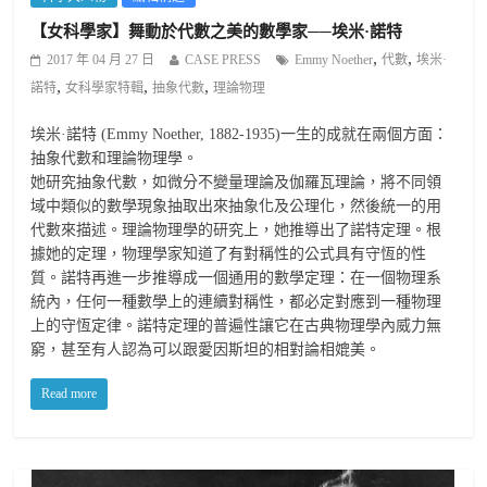
【女科學家】舞動於代數之美的數學家──埃米·諾特
,
,
2017 年 04 月 27 日
CASE PRESS
Emmy Noether
代數
埃米·
,
,
,
諾特
女科學家特輯
抽象代數
理論物理
埃米·諾特 (Emmy Noether, 1882-1935)一生的成就在兩個方面：
抽象代數和理論物理學。
她研究抽象代數，如微分不變量理論及伽羅瓦理論，將不同領
域中類似的數學現象抽取出來抽象化及公理化，然後統一的用
代數來描述。理論物理學的研究上，她推導出了諾特定理。根
據她的定理，物理學家知道了有對稱性的公式具有守恆的性
質。諾特再進一步推導成一個通用的數學定理：在一個物理系
統內，任何一種數學上的連續對稱性，都必定對應到一種物理
上的守恆定律。諾特定理的普遍性讓它在古典物理學內威力無
窮，甚至有人認為可以跟愛因斯坦的相對論相媲美。
Read more