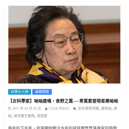
科學大人物
編輯精選
【女科學家】呦呦鹿鳴，食野之蒿──青蒿素發現者屠呦呦
,
,
2017 年 04 月 06 日
CASE PRESS
女科學家特輯
屠呦呦
瘧
,
,
疾
諾貝爾生醫獎
青蒿素
每年的下半年，就是開始關注今年的諾貝爾獎獎落誰家的時間