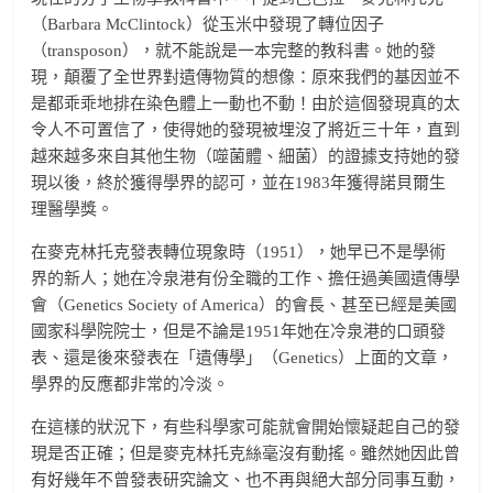
（Barbara McClintock）從玉米中發現了轉位因子
（transposon），就不能說是一本完整的教科書。她的發
現，顛覆了全世界對遺傳物質的想像：原來我們的基因並不
是都乖乖地排在染色體上一動也不動！由於這個發現真的太
令人不可置信了，使得她的發現被埋沒了將近三十年，直到
越來越多來自其他生物（噬菌體、細菌）的證據支持她的發
現以後，終於獲得學界的認可，並在1983年獲得諾貝爾生
理醫學獎。
在麥克林托克發表轉位現象時（1951），她早已不是學術
界的新人；她在冷泉港有份全職的工作、擔任過美國遺傳學
會（Genetics Society of America）的會長、甚至已經是美國
國家科學院院士，但是不論是1951年她在冷泉港的口頭發
表、還是後來發表在「遺傳學」（Genetics）上面的文章，
學界的反應都非常的冷淡。
在這樣的狀況下，有些科學家可能就會開始懷疑起自己的發
現是否正確；但是麥克林托克絲毫沒有動搖。雖然她因此曾
有好幾年不曾發表研究論文、也不再與絕大部分同事互動，