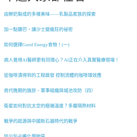
由鮮奶製成的多樣美味——乳製品家族的探索
加一點鹽巴，讓沙士變瘋狂的祕密
如何選擇Good Energy食物！(一)
病人覺得AI醫師更有同理心？AI正在介入真實醫療現場！
從咖啡漬得到的工程啟發 控制流體的咖啡環效應
商代晚期的旗斿、軍事組織與城池攻防（四）
衛星如何對抗太空的極端溫度？多層隔熱材料
戰爭的起源與中國新石器時代的戰爭
防災包必備化學物質