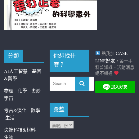
CASE
點我加
分類
你想找什
LINE好友
，第一手
麼？
科普知識、活動消息
AI人工智慧
基因
絕不錯過
&醫學
物理
化學
奧妙
宇宙
彙整
考古&演化
數學
生活
尖端科技&材料
生物