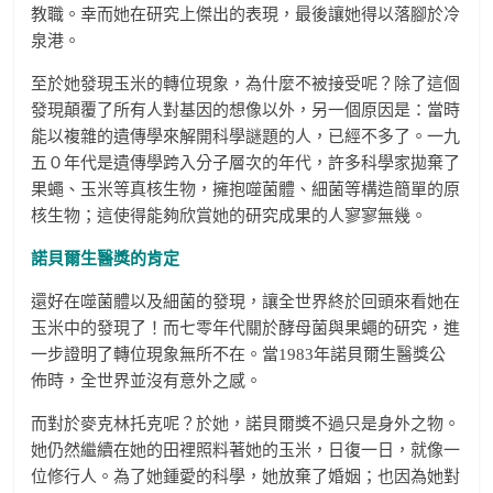
教職。幸而她在研究上傑出的表現，最後讓她得以落腳於冷
泉港。
至於她發現玉米的轉位現象，為什麼不被接受呢？除了這個
發現顛覆了所有人對基因的想像以外，另一個原因是：當時
能以複雜的遺傳學來解開科學謎題的人，已經不多了。一九
五０年代是遺傳學跨入分子層次的年代，許多科學家拋棄了
果蠅、玉米等真核生物，擁抱噬菌體、細菌等構造簡單的原
核生物；這使得能夠欣賞她的研究成果的人寥寥無幾。
諾貝爾生醫獎的肯定
還好在噬菌體以及細菌的發現，讓全世界終於回頭來看她在
玉米中的發現了！而七零年代關於酵母菌與果蠅的研究，進
一步證明了轉位現象無所不在。當1983年諾貝爾生醫獎公
佈時，全世界並沒有意外之感。
而對於麥克林托克呢？於她，諾貝爾獎不過只是身外之物。
她仍然繼續在她的田裡照料著她的玉米，日復一日，就像一
位修行人。為了她鍾愛的科學，她放棄了婚姻；也因為她對