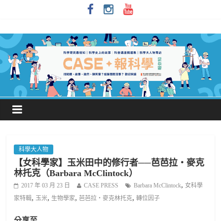
科學大人物
【女科學家】玉米田中的修行者──芭芭拉‧麥克
林托克（Barbara McClintock）
,
2017 年 03 月 23 日
CASE PRESS
Barbara McClintock
女科學
,
,
,
,
家特輯
玉米
生物學家
芭芭拉‧麥克林托克
轉位因子
分享至