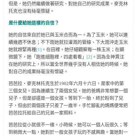
但是，她仍然繼續做著研究、對她自己的研究成果，麥克林
托克也沒有絲毫懷疑。
是什麼給她這樣的自信？
她的自信來自於她已與玉米合而為一。為了玉米，她可以連
續幾週不休息；不下雨她就拉灌溉的管線、下大雨沖走玉米
她就趕緊再種
[1]
。在田裡，她仔細觀察每一株玉米；在顯
微鏡下，她「跑進細胞裡，四處看看」
[2]
。因為全神貫注
在她的研究上，所以當全世界幾乎沒有人相信她的時候，她
對自己的成果絲毫沒有懷疑。
芭芭拉‧麥克林托克生於1902年六月十六日，是家中的第
三個女兒。因為連續生了兩個女兒，她的爸媽非常想要一個
兒子，但是卻還是一個女孩。等到下一胎，終於盼到了兒
子，但由於兩個孩子只差了一歲半，手忙腳亂的媽媽便常把
芭芭拉托給自己的兄弟一家照料。
芭芭拉從小就很不一樣。小時候，她可以一個人玩很久；等
到稍微大一點，她對於一般女孩子玩的不感興趣。當她對一