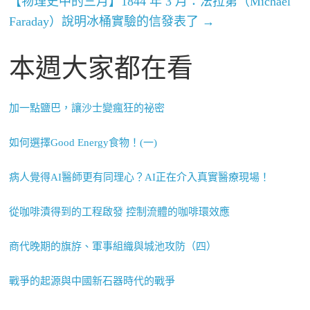
【物理史中的三月】1844 年 3 月：法拉第（Michael
Faraday）說明冰桶實驗的信發表了
→
本週大家都在看
加一點鹽巴，讓沙士變瘋狂的祕密
如何選擇Good Energy食物！(一)
病人覺得AI醫師更有同理心？AI正在介入真實醫療現場！
從咖啡漬得到的工程啟發 控制流體的咖啡環效應
商代晚期的旗斿、軍事組織與城池攻防（四）
戰爭的起源與中國新石器時代的戰爭