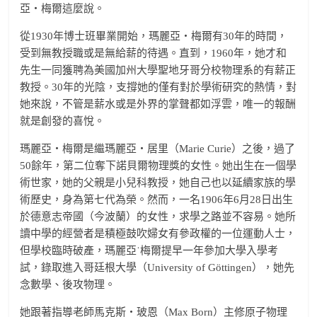
亞‧梅爾這麼說。
從1930年博士班畢業開始，瑪麗亞‧梅爾有30年的時間，
受到無教授職或是無給薪的待遇。直到，1960年，她才和
先生一同獲聘為美國加州大學聖地牙哥分校物理系的有薪正
教授。30年的光陰，支撐她的僅有對於學術研究的熱情，對
她來說，不管是薪水或是外界的掌聲都如浮雲，唯一的報酬
就是創發的喜悅。
瑪麗亞‧梅爾是繼瑪麗亞‧居里（Marie Curie）之後，過了
50餘年，第二位奪下諾貝爾物理獎的女性。她出生在一個學
術世家，她的父親是小兒科教授，她自己也以延續家族的學
術歷史，身為第七代為榮。然而，一名1906年6月28日出生
於德意志帝國（今波蘭）的女性，求學之路並不容易。她所
讀中學的經營者是積極鼓吹婦女有參政權的一位運動人士，
但學校臨時破產，瑪麗亞˙梅爾提早一年參加大學入學考
試，錄取進入哥廷根大學（University of Göttingen），她先
念數學、後攻物理。
她跟著指導老師馬克斯‧玻恩（Max Born）主修原子物理