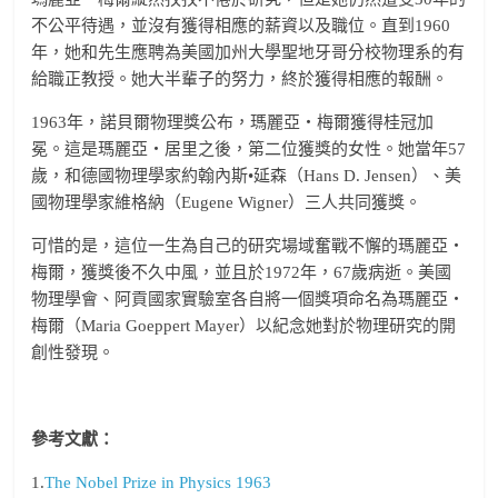
不公平待遇，並沒有獲得相應的薪資以及職位。直到1960
年，她和先生應聘為美國加州大學聖地牙哥分校物理系的有
給職正教授。她大半輩子的努力，終於獲得相應的報酬。
1963年，諾貝爾物理獎公布，瑪麗亞‧梅爾獲得桂冠加
冕。這是瑪麗亞‧居里之後，第二位獲獎的女性。她當年57
歲，和德國物理學家約翰內斯•延森（Hans D. Jensen）、美
國物理學家維格納（Eugene Wigner）三人共同獲獎。
可惜的是，這位一生為自己的研究場域奮戰不懈的瑪麗亞‧
梅爾，獲獎後不久中風，並且於1972年，67歲病逝。美國
物理學會、阿貢國家實驗室各自將一個獎項命名為瑪麗亞‧
梅爾（Maria Goeppert Mayer）以紀念她對於物理研究的開
創性發現。
參考文獻：
1.
The Nobel Prize in Physics 1963