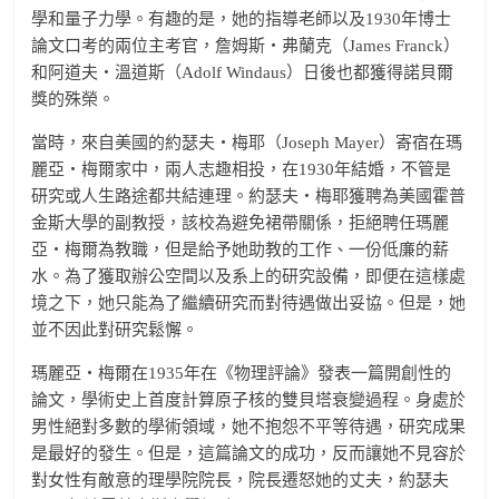
學和量子力學。有趣的是，她的指導老師以及1930年博士
論文口考的兩位主考官，詹姆斯‧弗蘭克（James Franck）
和阿道夫‧溫道斯（Adolf Windaus）日後也都獲得諾貝爾
獎的殊榮。
當時，來自美國的約瑟夫‧梅耶（Joseph Mayer）寄宿在瑪
麗亞‧梅爾家中，兩人志趣相投，在1930年結婚，不管是
研究或人生路途都共結連理。約瑟夫‧梅耶獲聘為美國霍普
金斯大學的副教授，該校為避免裙帶關係，拒絕聘任瑪麗
亞‧梅爾為教職，但是給予她助教的工作、一份低廉的薪
水。為了獲取辦公空間以及系上的研究設備，即便在這樣處
境之下，她只能為了繼續研究而對待遇做出妥協。但是，她
並不因此對研究鬆懈。
瑪麗亞‧梅爾在1935年在《物理評論》發表一篇開創性的
論文，學術史上首度計算原子核的雙貝塔衰變過程。身處於
男性絕對多數的學術領域，她不抱怨不平等待遇，研究成果
是最好的發生。但是，這篇論文的成功，反而讓她不見容於
對女性有敵意的理學院院長，院長遷怒她的丈夫，約瑟夫