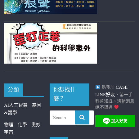
CASE
點我加
分類
你想找什
LINE好友
，第一手
麼？
科普知識、活動消息
AI人工智慧
基因
絕不錯過
&醫學
物理
化學
奧妙
宇宙