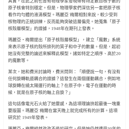
其實，在此之前也曾有物理學家發現帶有特定數目核子數的
原子核會特別穩定。但是，物理學家們深信另一套把原子核
看作均勻體的液滴模型。瑪麗亞˙梅爾相對來說，較少受到
核物理的正統訓練，反而能夠突破這層偏見。她蒐集「原子
核殼層模型」的證據，1948年在期刊上發表。
瑪麗亞‧梅爾提出「原子核殼層模型」，建立「魔數」系統
來表示原子核的殼所排列的質子和中子的數量。但是，起初
她沒有完整的論述來解釋此模型，諸如特定之順序、高於20
的魔數等。
某次，她和費米討論時，費米問到：「順便說一句，有沒有
任何旋轉軌道耦合的證據？這發生在兩個運動耦合，例如地
球旋轉在繞太陽運行的軸上？在原子中，電子在運動的時
候，就是在原子核的軸上自旋？」
這句話像電光石火給了她靈感，為這項理論拚起最後一塊重
要版圖。瑪麗亞˙梅爾在當天晚上就完成所有的計算。這項
研究於 1949年發表。
瑪麗亞‧梅爾縱然孜孜不倦於研究，但是她仍然遭受30年的