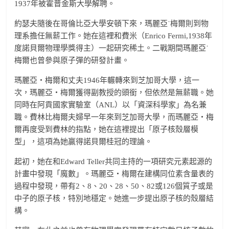
1937年被霍普金斯大學解聘。
約瑟夫隨後在哥倫比亞大學安頓下來，瑪麗亞˙梅爾則到物
理系擔任無薪工作。她在這裡和費米（Enrico Fermi,1938年
度諾貝爾物理學獎得主）一起研究稀土。二戰期間瑪麗亞˙
梅爾也曾參與原子彈的研發計畫。
瑪麗亞‧梅爾和丈夫1946年輾轉來到芝加哥大學，這一
次，瑪麗亞‧梅爾獲得副教授的頭銜，但依然是無薪職。她
同時在阿貢國家實驗室（ANL）以「資深科學家」為名兼
職。費林比梅爾夫婦早一年來到芝加哥大學，而瑪麗亞‧梅
爾再度受到費林的指點，她在這裡提出「原子核殼層模
型」，這項為她贏得諾貝爾桂冠的理論。
起初，她在和Edward Teller共同主持的一項研究元素起源的
計畫中發現「魔數」。瑪麗亞‧梅爾在建構同位素含量表的
過程中發現，帶有2、8、20、28、50、82或126個質子或是
中子的原子核，特別地穩定。她進一步提出原子核的殼層結
構。