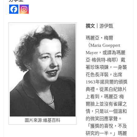
撰文｜
游伊甄
瑪麗亞‧梅爾
（Maria Goeppert
Mayer，或譯為瑪麗
亞·格佩特-梅耶）戴
著珍珠項鍊，一身襲
花色長洋裝，出席
1963年諾貝爾的頒獎
典禮。從黑白紀錄片
上看到，瑪麗亞˙梅
爾臉上並沒有雀躍之
情，只是以一個溫和
的微笑回應掌聲。
圖片來源:維基百科
「獲獎的喜悅，不及
研究的一半。」瑪麗