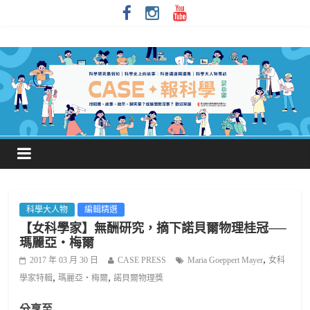
科學大人物
編輯精選
【女科學家】無酬研究，摘下諾貝爾物理桂冠──
瑪麗亞‧梅爾
,
2017 年 03 月 30 日
CASE PRESS
Maria Goeppert Mayer
女科
,
,
學家特輯
瑪麗亞‧梅爾
諾貝爾物理獎
分享至