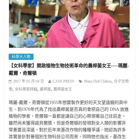
科學大人物
【女科學家】開啟植物生物技術革命的農桿菌女王──瑪麗-
戴爾‧奇爾頓
,
2017 年 05 月 04 日
CASE PRESS
Mary-Dell Chilton
分子生物
,
,
,
學
女科學家特輯
農桿菌
農桿菌女王
瑪麗-戴爾‧奇爾頓從1955年想要製作更好的天文望遠鏡的高中
生、到1970年代為了找出農桿菌是否真的會把自己的 DNA 放進
植物的學者，奇爾頓一直都是讓自己的心帶領著自己往前走。
雖然尚未獲得諾貝爾獎，但是奇爾頓的發現對全人類的影響非
常重要且深遠。對於近年來基改作物的種種爭議，她認為許多
其實是針對著個別生物科技公司而來，同時她也指出，基改生