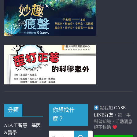
CASE
點我加
分類
你想找什
LINE好友
，第一手
麼？
科普知識、活動消息
AI人工智慧
基因
絕不錯過
&醫學