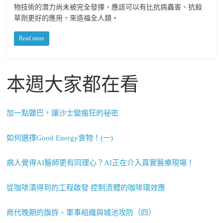
物技術的潛力尚未被完全發揮，應該可以有比抗病蟲害、抗殺
草劑更好的應用，來造福全人類。
Read more
本週大家都在看
加一點鹽巴，讓沙士變瘋狂的祕密
如何選擇Good Energy食物！(一)
病人覺得AI醫師更有同理心？AI正在介入真實醫療現場！
從咖啡漬得到的工程啟發 控制流體的咖啡環效應
商代晚期的旗斿、軍事組織與城池攻防（四）