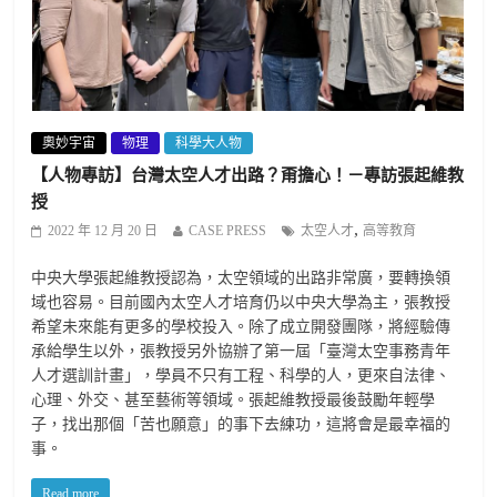
奧妙宇宙
物理
科學大人物
【人物專訪】台灣太空人才出路？甭擔心！－專訪張起維教
授
,
2022 年 12 月 20 日
CASE PRESS
太空人才
高等教育
中央大學張起維教授認為，太空領域的出路非常廣，要轉換領
域也容易。目前國內太空人才培育仍以中央大學為主，張教授
希望未來能有更多的學校投入。除了成立開發團隊，將經驗傳
承給學生以外，張教授另外協辦了第一屆「臺灣太空事務青年
人才選訓計畫」，學員不只有工程、科學的人，更來自法律、
心理、外交、甚至藝術等領域。張起維教授最後鼓勵年輕學
子，找出那個「苦也願意」的事下去練功，這將會是最幸福的
事。
Read more