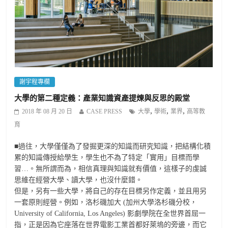
謝宇程專欄
大學的第二種定義：產業知識資產提煉與反思的殿堂
,
,
,
2018 年 08 月 20 日
CASE PRESS
大學
學術
業界
高等教
育
■過往，大學僅僅為了發掘更深的知識而研究知識，把結構化積
累的知識傳授給學生，學生也不為了特定「實用」目標而學
習…。無所謂而為，相信真理與知識就有價值，這樣子的虔誠
思維在經營大學、讀大學，也沒什麼錯。
但是，另有一些大學，將自己的存在目標另作定義，並且用另
一套原則經營。例如，洛杉磯加大 (加州大學洛杉磯分校，
University of California, Los Angeles) 影劇學院在全世界首屈一
指，正是因為它座落在世界電影工業首都好萊塢的旁邊，而它