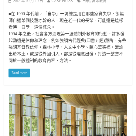
,
2018 年 09 月 10 日
CASE PRESS
自學
高等教育
■在 1990 年代前，「自學」一詞總是用在那些家貧失學，卻無
師自通某個技藝才幹的人。現在老一代的長輩，可能還是這樣
看待「自學」這個概念。
1994 年之後，社會各方湧現第一波體制外教育的行動。許多發
起動機是信仰和理念，例如強調古代經典(四書五經)薰陶，有些
強調基督教信仰。森林小學、人文中小學、慈心華德福，無論
出於本土，或是從外國引入，都是從理念出發，打造一整套不
同於一般體制的教育內容、方法。
Read more