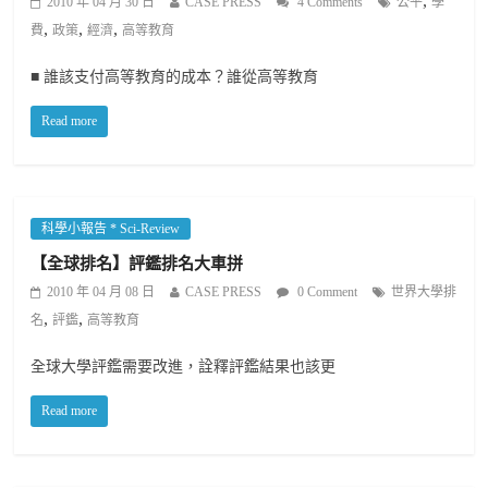
,
2010 年 04 月 30 日
CASE PRESS
4 Comments
公平
學
,
,
,
費
政策
經濟
高等教育
■ 誰該支付高等教育的成本？誰從高等教育
Read more
科學小報告 * Sci-Review
【全球排名】評鑑排名大車拼
2010 年 04 月 08 日
CASE PRESS
0 Comment
世界大學排
,
,
名
評鑑
高等教育
全球大學評鑑需要改進，詮釋評鑑結果也該更
Read more