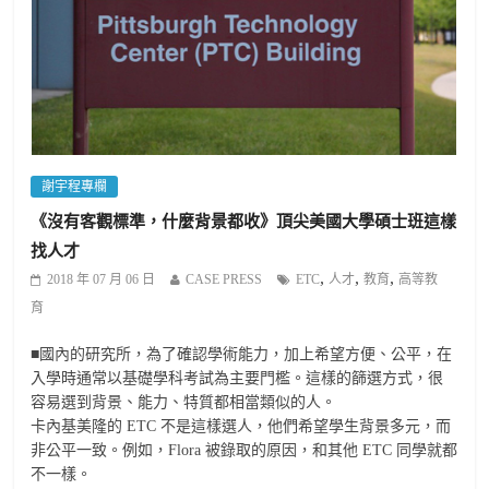
謝宇程專欄
《沒有客觀標準，什麼背景都收》頂尖美國大學碩士班這樣
找人才
,
,
,
2018 年 07 月 06 日
CASE PRESS
ETC
人才
教育
高等教
育
■國內的研究所，為了確認學術能力，加上希望方便、公平，在
入學時通常以基礎學科考試為主要門檻。這樣的篩選方式，很
容易選到背景、能力、特質都相當類似的人。
卡內基美隆的 ETC 不是這樣選人，他們希望學生背景多元，而
非公平一致。例如，Flora 被錄取的原因，和其他 ETC 同學就都
不一樣。