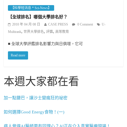
【科學短消息 * Sci-News】
【全球排名】哪個大學排名好？
2010 年 04 月 08 日
CASE PRESS
0 Comment
U-
,
,
,
Multirank
世界大學排名
評鑑
高等教育
■ 全球大學評鑑排名影響力與日俱增，它可
Read more
本週大家都在看
加一點鹽巴，讓沙士變瘋狂的祕密
如何選擇Good Energy食物！(一)
病人覺得AI醫師更有同理心？AI正在介入真實醫療現場！