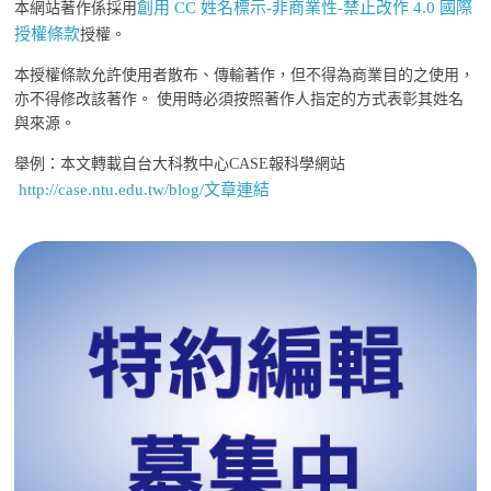
創用 CC 姓名標示-非商業性-禁止改作 4.0 國際
本網站著作係採用
授權條款
授權。
本授權條款允許使用者散布、傳輸著作，但不得為商業目的之使用，
亦不得修改該著作。 使用時必須按照著作人指定的方式表彰其姓名
與來源。
舉例：本文轉載自台大科教中心CASE報科學網站
http://case.ntu.edu.tw/blog/文章連結