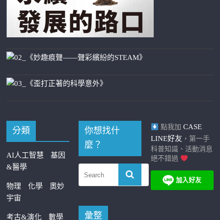
CASE
點我加
分類
你想找什
LINE好友
，第一手
麼？
科普知識、活動消息
AI人工智慧
基因
絕不錯過
&醫學
物理
化學
奧妙
宇宙
彙整
考古&演化
數學