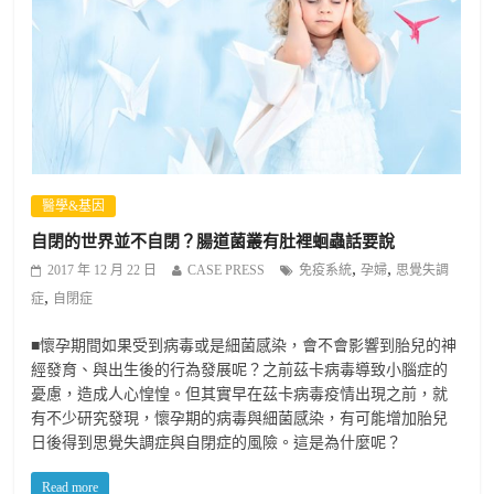
醫學&基因
自閉的世界並不自閉？腸道菌叢有肚裡蛔蟲話要說
,
,
2017 年 12 月 22 日
CASE PRESS
免疫系統
孕婦
思覺失調
,
症
自閉症
■懷孕期間如果受到病毒或是細菌感染，會不會影響到胎兒的神
經發育、與出生後的行為發展呢？之前茲卡病毒導致小腦症的
憂慮，造成人心惶惶。但其實早在茲卡病毒疫情出現之前，就
有不少研究發現，懷孕期的病毒與細菌感染，有可能增加胎兒
日後得到思覺失調症與自閉症的風險。這是為什麼呢？
Read more