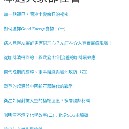
加一點鹽巴，讓沙士變瘋狂的祕密
如何選擇Good Energy食物！(一)
病人覺得AI醫師更有同理心？AI正在介入真實醫療現場！
從咖啡漬得到的工程啟發 控制流體的咖啡環效應
商代晚期的旗斿、軍事組織與城池攻防（四）
戰爭的起源與中國新石器時代的戰爭
衛星如何對抗太空的極端溫度？多層隔熱材料
咖啡渣不渣？化學故事(二)：化身SCG永續磚