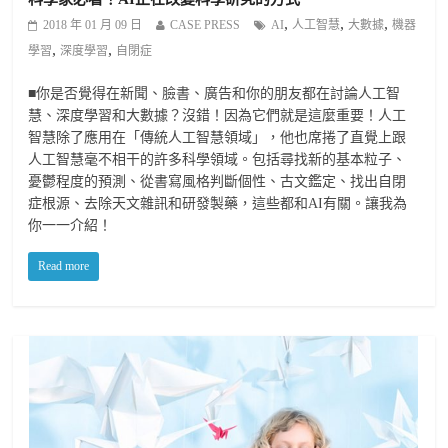
,
,
,
2018 年 01 月 09 日
CASE PRESS
AI
人工智慧
大數據
機器
,
,
學習
深度學習
自閉症
■你是否覺得在新聞、臉書、廣告和你的朋友都在討論人工智
慧、深度學習和大數據？沒錯！因為它們就是這麼重要！人工
智慧除了應用在「傳統人工智慧領域」，他也席捲了直覺上跟
人工智慧毫不相干的許多科學領域。包括尋找新的基本粒子、
憂鬱程度的預測、從書寫風格判斷個性、古文鑑定、找出自閉
症根源、去除天文雜訊和研發製藥，這些都和AI有關。讓我為
你一一介紹！
Read more