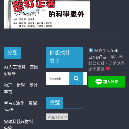
CASE
點我加
分類
你想找什
LINE好友
，第一手
麼？
科普知識、活動消息
AI人工智慧
基因
絕不錯過
&醫學
物理
化學
奧妙
宇宙
彙整
考古&演化
數學
生活
尖端科技&材料
生物