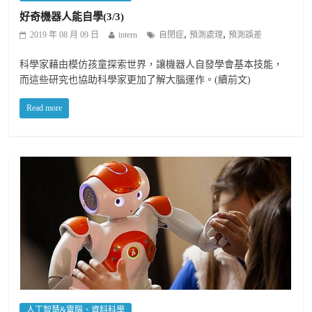
好奇機器人能自學(3/3)
,
,
2019 年 08 月 09 日
intern
自閉症
預測處理
預測誤差
科學家藉由模仿孩童探索世界，讓機器人自發學會基本技能，
而這些研究也協助科學家更加了解大腦運作。(續前文)
Read more
人工智慧&電腦、資料科學