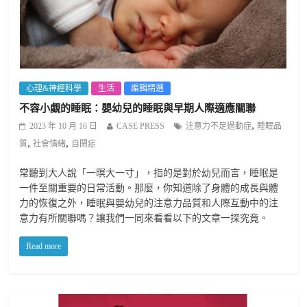
心理&神經科學
生活
編輯精選
不容小覷的睡眠：嬰幼兒的睡眠與早期人際適應關聯
,
2023 年 10 月 16 日
CASE PRESS
注意力不足過動症
睡眠品
,
,
質
社會情緒
自閉症
常聽到大人說「一暝大一寸」，指的是對於幼兒而言，睡眠是
一件至關重要的日常活動。那麼，你知道除了身體的成長與體
力的恢復之外，睡眠與嬰幼兒的注意力品質和人際互動中的注
意力有所關聯嗎？讓我們一同來看看以下的文章一探究竟。
Read more