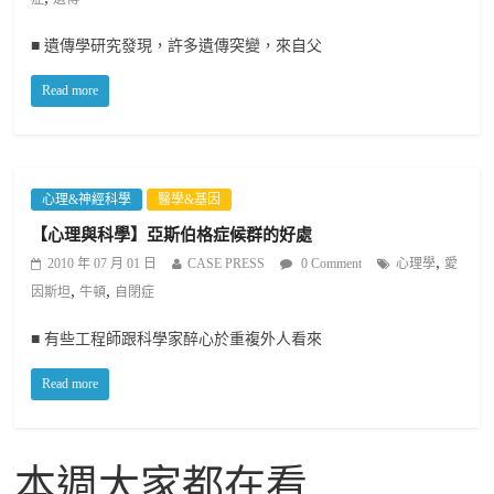
■ 遺傳學研究發現，許多遺傳突變，來自父
Read more
心理&神經科學
醫學&基因
【心理與科學】亞斯伯格症候群的好處
,
2010 年 07 月 01 日
CASE PRESS
0 Comment
心理學
愛
,
,
因斯坦
牛頓
自閉症
■ 有些工程師跟科學家醉心於重複外人看來
Read more
本週大家都在看