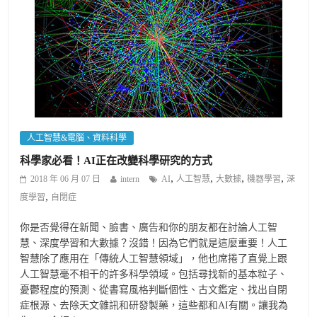
人工智慧&電腦、資料科學
科學家必看！AI正在改變科學研究的方式
,
,
,
,
2018 年 06 月 07 日
intern
AI
人工智慧
大數據
機器學習
深
,
度學習
自閉症
你是否覺得在新聞、臉書、廣告和你的朋友都在討論人工智
慧、深度學習和大數據？沒錯！因為它們就是這麼重要！人工
智慧除了應用在「傳統人工智慧領域」，他也席捲了直覺上跟
人工智慧毫不相干的許多科學領域。包括尋找新的基本粒子、
憂鬱程度的預測、從書寫風格判斷個性、古文鑑定、找出自閉
症根源、去除天文雜訊和研發製藥，這些都和AI有關。讓我為