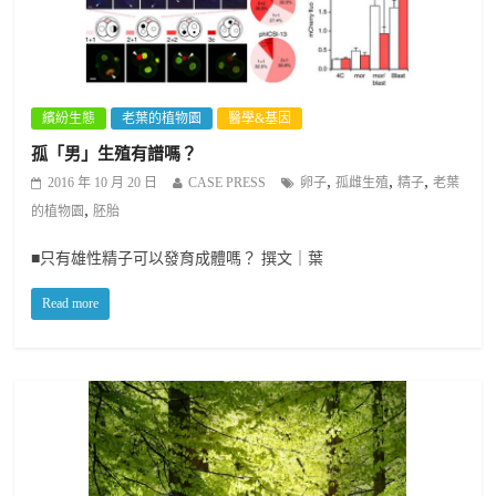
繽紛生態
老葉的植物園
醫學&基因
孤「男」生殖有譜嗎？
,
,
,
2016 年 10 月 20 日
CASE PRESS
卵子
孤雌生殖
精子
老葉
,
的植物園
胚胎
■只有雄性精子可以發育成體嗎？ 撰文｜葉
Read more