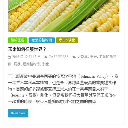
繽紛生態
老葉的植物園
考古&演化
玉米如何征服世界？
,
,
2016 年 12 月 15 日
CASE PRESS
大芻草
玉米
老葉的植物
,
,
,
園
蜀黍
週四植物秀
馴化
玉米原產於中美洲墨西哥的特瓦坎谷地（Tehuacan Valley），為
一年生禾本科草本植物，也是全世界總產量最高的重要糧食作
物。目前的許多證據都支持玉米大約在一萬年前自大芻草
（teosinte，蜀黍）馴化，但是當我們把大芻草與現代玉米放在
一起看的時候，很少人能夠聯想到它們之間的關係！
Read more