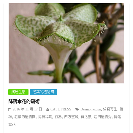
繽紛生態
老葉的植物園
降落傘花的騙術
,
,
2016 年 11 月 17 日
CASE PRESS
Desmometopa
偷竊寄生
授
,
,
,
,
,
,
,
粉
老葉的植物園
肖稗稈蠅
行為
西方蜜蜂
費洛蒙
週四植物秀
降落
傘花