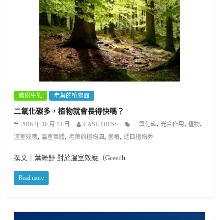
繽紛生態
老葉的植物園
二氧化碳多，植物就會長得快嗎？
,
,
,
2016 年 10 月 13 日
CASE PRESS
二氧化碳
光合作用
植物
,
,
,
,
溫室效應
溫室氣體
老葉的植物園
菌根
週四植物秀
撰文｜葉綠舒 對於溫室效應（Greenh
Read more