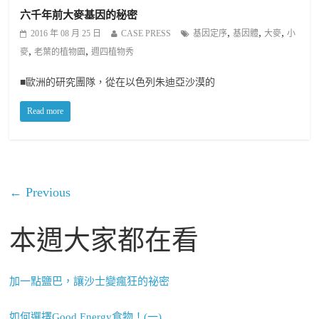
六千年前大麥基因的秘密
,
,
,
2016 年 08 月 25 日
CASE PRESS
基因定序
基因體
大麥
小
,
,
麥
老葉的植物園
週四植物秀
■歐洲的研究團隊，從在以色列朱迪亞沙漠的
Read more
← Previous
本週大家都在看
加一點鹽巴，讓沙士變瘋狂的祕密
如何選擇Good Energy食物！(一)