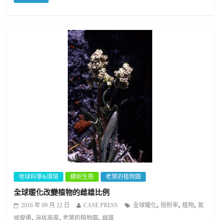
地球科學&環境
繽紛生態
老葉的植物園
全球暖化改變植物的雌雄比例
,
,
,
2016 年 09 月 22 日
CASE PRESS
全球暖化
授粉率
植物
氣
,
,
,
候變遷
海拔高度
老葉的植物園
雌雄