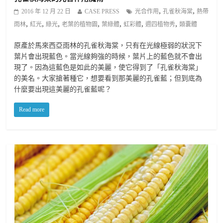
,
,
2016 年 12 月 22 日
CASE PRESS
光合作用
孔雀秋海棠
熱帶
,
,
,
,
,
,
,
雨林
紅光
綠光
老葉的植物園
葉綠體
虹彩體
週四植物秀
類囊體
原產於馬來西亞雨林的孔雀秋海棠，只有在光線極弱的狀況下
葉片會出現藍色。當光線夠強的時候，葉片上的藍色就不會出
現了。因為這藍色是如此的美麗，使它得到了「孔雀秋海棠」
的美名。大家搶著種它，想要看到那美麗的孔雀藍；但到底為
什麼要出現這美麗的孔雀藍呢？
Read more