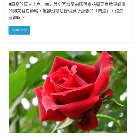
■原產於莫三比克、南非與史瓦濟蘭的降落傘花需要肖稗稈蠅屬
的蠅來替它傳粉，但卻沒辦法提供蠅所需要的「肉湯」，該怎
麼辦呢？
Read more