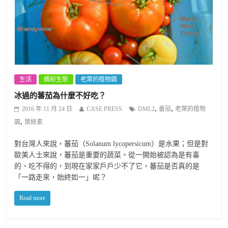
生活
繽紛生態
老葉的植物園
冰過的蕃茄為什麼不好吃？
,
,
2016 年 11 月 24 日
CASE PRESS
DML2
番茄
老葉的植物
,
園
葉綠素
對台灣人來說，蕃茄（Solanum lycopersicum）是水果；但是對
歐美人士來說，蕃茄是重要的蔬菜。從一開始被認為是有毒
的、吃不得的，到現在家家戶戶少不了它，蕃茄是否真的是
「一路走來，始終如一」呢？
Read more