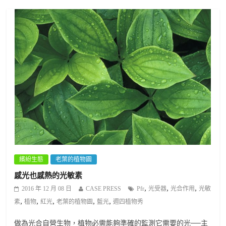
繽紛生態
老葉的植物園
感光也感熱的光敏素
,
,
,
2016 年 12 月 08 日
CASE PRESS
Pfr
光受器
光合作用
光敏
,
,
,
,
,
素
植物
紅光
老葉的植物園
藍光
週四植物秀
做為光合自營生物，植物必需能夠準確的監測它需要的光──主