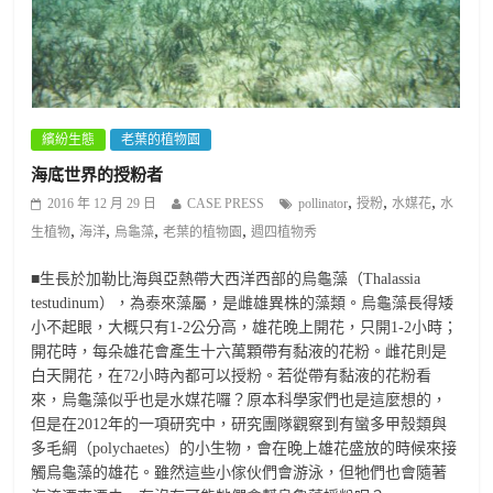
繽紛生態
老葉的植物園
海底世界的授粉者
,
,
,
2016 年 12 月 29 日
CASE PRESS
pollinator
授粉
水媒花
水
,
,
,
,
生植物
海洋
烏龜藻
老葉的植物園
週四植物秀
■生長於加勒比海與亞熱帶大西洋西部的烏龜藻（Thalassia
testudinum），為泰來藻屬，是雌雄異株的藻類。烏龜藻長得矮
小不起眼，大概只有1-2公分高，雄花晚上開花，只開1-2小時；
開花時，每朵雄花會產生十六萬顆帶有黏液的花粉。雌花則是
白天開花，在72小時內都可以授粉。若從帶有黏液的花粉看
來，烏龜藻似乎也是水媒花囉？原本科學家們也是這麼想的，
但是在2012年的一項研究中，研究團隊觀察到有蠻多甲殼類與
多毛綱（polychaetes）的小生物，會在晚上雄花盛放的時候來接
觸烏龜藻的雄花。雖然這些小傢伙們會游泳，但牠們也會隨著