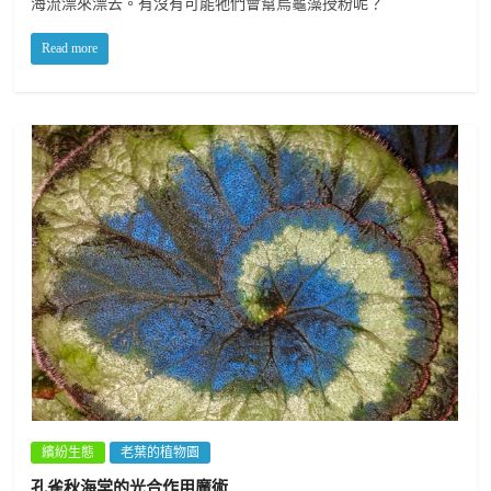
海流漂來漂去。有沒有可能牠們會幫烏龜藻授粉呢？
Read more
繽紛生態
老葉的植物園
孔雀秋海棠的光合作用魔術