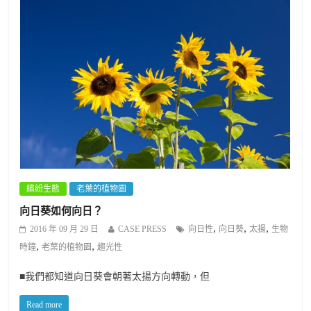
繽紛生態
老葉的植物園
向日葵如何向日？
,
,
,
2016 年 09 月 29 日
CASE PRESS
向日性
向日葵
太揚
生物
,
,
時鐘
老葉的植物園
趨光性
■我們都知道向日葵會朝著太揚方向轉動，但
Read more