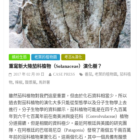
繽紛生態
老葉的植物園
考古&演化
重寫新大陸茄科植物（Solanaceae）演化樹？
,
,
2017 年 02 月 09 日
CASE PRESS
番茄
老葉的植物園
茄科植
,
,
,
物
辣椒
酸漿屬
馬鈴薯
雖然茄科植物對我們這麼重要，但由於化石資料相當少，所以
過去對茄科植物的演化大多只能從型態學以及分子生物學上去
進行。分子生物學的資料顯示，茄科植物可能是在四千九百萬
年到六千七百萬年前在南美洲與旋花科（Convolvulaceae）植物
分道揚鑣，但是相關的資料極少。最近阿根廷與美國的研究團
隊，在阿根廷的巴塔哥尼亞（Patagonia）發現了兩個五千兩百萬
年前的茄科植物果實化石。這兩個化石，其中一個具備有酸漿