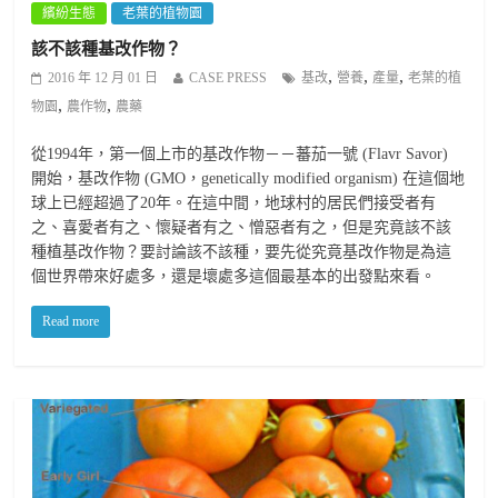
繽紛生態
老葉的植物園
該不該種基改作物？
,
,
,
2016 年 12 月 01 日
CASE PRESS
基改
營養
產量
老葉的植
,
,
物園
農作物
農藥
從1994年，第一個上市的基改作物－－蕃茄一號 (Flavr Savor)
開始，基改作物 (GMO，genetically modified organism) 在這個地
球上已經超過了20年。在這中間，地球村的居民們接受者有
之、喜愛者有之、懷疑者有之、憎惡者有之，但是究竟該不該
種植基改作物？要討論該不該種，要先從究竟基改作物是為這
個世界帶來好處多，還是壞處多這個最基本的出發點來看。
Read more