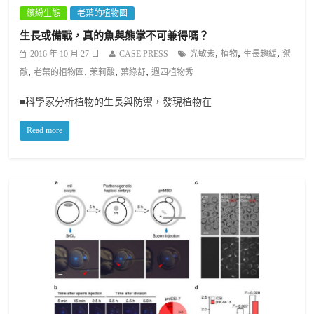
繽紛生態
老葉的植物園
生長或備戰，真的魚與熊掌不可兼得嗎？
,
,
,
2016 年 10 月 27 日
CASE PRESS
光敏素
植物
生長趨緩
禦
,
,
,
,
敵
老葉的植物園
茉莉酸
葉綠舒
週四植物秀
■科學家分析植物的生長與防禦，發現植物在
Read more