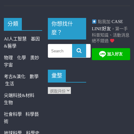
CASE
點我加
分類
你想找什
LINE好友
，第一手
麼？
科普知識、活動消息
AI人工智慧
基因
絕不錯過
&醫學
物理
化學
奧妙
宇宙
彙整
考古&演化
數學
生活
尖端科技&材料
生物
社會科學
科學藝
術
地球科學
科學史