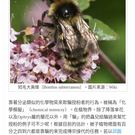
短毛大黃蜂（Bombus subterraneus）。圖片來源：Wiki
靠著分泌類似的化學物質來欺騙授粉者的行為，被稱為「化
學模擬」（chemical mimicry）。在植物界，除了降落傘花
以及
Ophrys
屬的蘭花以外，用「騙」的把蟲兒給騙過來幫忙
授粉的例子可不少呢！根據目前的估計，被子植物裡面有百
分之四到六都是靠騙的來完成傳宗接代的任務。若以
邱園