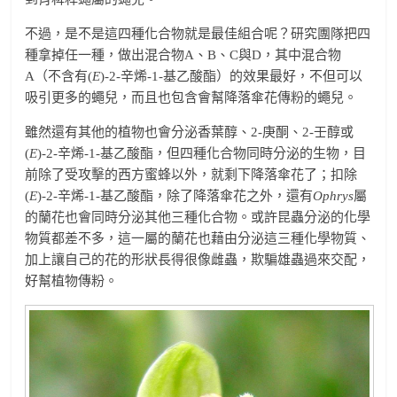
不過，是不是這四種化合物就是最佳組合呢？研究團隊把四
種拿掉任一種，做出混合物A、B、C與D，其中混合物
A（不含有(
E
)-2-辛烯-1-基乙酸酯）的效果最好，不但可以
吸引更多的蠅兒，而且也包含會幫降落傘花傳粉的蠅兒。
雖然還有其他的植物也會分泌香葉醇、2-庚酮、2-壬醇或
(
E
)-2-辛烯-1-基乙酸酯，但四種化合物同時分泌的生物，目
前除了受攻擊的西方蜜蜂以外，就剩下降落傘花了；扣除
(
E
)-2-辛烯-1-基乙酸酯，除了降落傘花之外，還有
Ophrys
屬
的蘭花也會同時分泌其他三種化合物。或許昆蟲分泌的化學
物質都差不多，這一屬的蘭花也藉由分泌這三種化學物質、
加上讓自己的花的形狀長得很像雌蟲，欺騙雄蟲過來交配，
好幫植物傳粉。