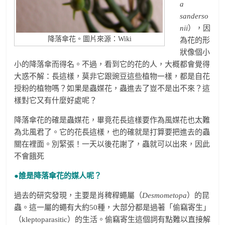
a
sanderso
nii
），因
降落傘花。圖片來源：Wiki
為花的形
狀像個小
小的降落傘而得名。不過，看到它的花的人，大概都會覺得
大惑不解：長這樣，莫非它跟豌豆這些植物一樣，都是自花
授粉的植物嗎？如果是蟲媒花，蟲進去了豈不是出不來？這
樣對它又有什麼好處呢？
降落傘花的確是蟲媒花，畢竟花長這樣要作為風媒花也太難
為北風君了。它的花長這樣，也的確就是打算要把進去的蟲
關在裡面。別緊張！一天以後花謝了，蟲就可以出來，因此
不會餓死
●誰是降落傘花的媒人呢？
過去的研究發現，主要是肖稗稈蠅屬（
Desmometopa
）的昆
蟲。這一屬的蠅有大約50種，大部分都是過著「偷竊寄生」
（kleptoparasitic）的生活。偷竊寄生這個詞有點難以直接解