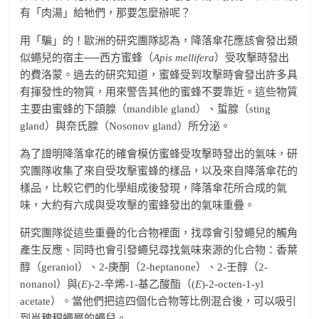
有「肉湯」給牠們，那要怎麼辦呢？
用「騙」的！歐洲的研究團隊認為，降落傘花應該會發出類
似蠅兒的宿主──西方蜜蜂（
Apis mellifera
）受攻擊時發出
的費洛蒙。過去的研究知道，蜜蜂受到攻擊時會發出許多具
有揮發性的物質，用來警告其他的蜜蜂不要靠近。這些物質
主要由蜜蜂的下頜腺（mandible gland）、蜇腺（sting
gland）與奈氏腺（Nosonov gland）所分泌。
為了證明降落傘花的確會模仿蜜蜂受攻擊時發出的氣味，研
究團隊收集了來自受攻擊蜜蜂的樣品，以及來自降落傘花的
樣品，比較它們的化學組成後發現，降落傘花所合成的氣
味，大約有六成與受攻擊的蜜蜂發出的氣味重疊。
研究團隊從這些重疊的化合物裡面，找尋會引發蠅兒的觸角
產生反應、同時也會引發蠅兒尋找氣味來源的化合物：香葉
醇（geraniol）、2-庚酮（2-heptanone）、2-壬醇（2-
nonanol）與(
E
)-2-辛烯-1-基乙酸酯（(
E
)-2-octen-1-yl
acetate）。當他們把這四個化合物等比例混合後，可以吸引
到肖稗稈蠅屬的蠅兒。