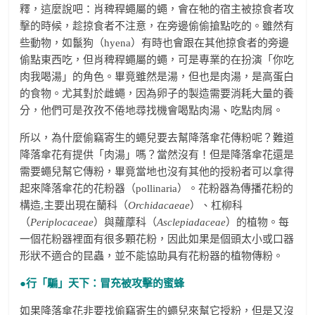
釋，這麼說吧：肖稗稈蠅屬的蠅，會在牠的宿主被掠食者攻
擊的時候，趁掠食者不注意，在旁邊偷偷搶點吃的。雖然有
些動物，如鬣狗（hyena）有時也會跟在其他掠食者的旁邊
偷點東西吃，但肖稗稈蠅屬的蠅，可是專業的在扮演「你吃
肉我喝湯」的角色。畢竟雖然是湯，但也是肉湯，是高蛋白
的食物。尤其對於雌蠅，因為卵子的製造需要消耗大量的養
分，他們可是孜孜不倦地尋找機會喝點肉湯、吃點肉屑。
所以，為什麼偷竊寄生的蠅兒要去幫降落傘花傳粉呢？難道
降落傘花有提供「肉湯」嗎？當然沒有！但是降落傘花還是
需要蠅兒幫它傳粉，畢竟當地也沒有其他的授粉者可以拿得
起來降落傘花的花粉器（pollinaria）。花粉器為傳播花粉的
構造,主要出現在蘭科（
Orchidacaeae
）、杠柳科
（
Periplocaceae
）與蘿藦科（
Asclepiadaceae
）的植物。每
一個花粉器裡面有很多顆花粉，因此如果是個頭太小或口器
形狀不適合的昆蟲，並不能協助具有花粉器的植物傳粉。
●行「騙」天下：冒充被攻擊的蜜蜂
如果降落傘花非要找偷竊寄生的蠅兒來幫它授粉，但是又沒