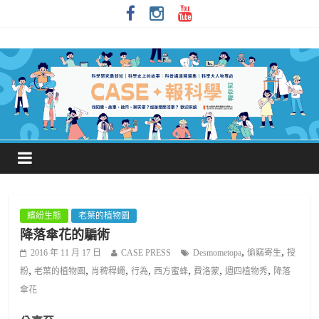
繽紛生態
老葉的植物園
降落傘花的騙術
,
,
2016 年 11 月 17 日
CASE PRESS
Desmometopa
偷竊寄生
授
,
,
,
,
,
,
,
粉
老葉的植物園
肖稗稈蠅
行為
西方蜜蜂
費洛蒙
週四植物秀
降落
傘花