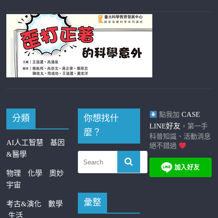
CASE
點我加
分類
你想找什
LINE好友
，第一手
麼？
科普知識、活動消息
AI人工智慧
基因
絕不錯過
&醫學
物理
化學
奧妙
宇宙
彙整
考古&演化
數學
生活