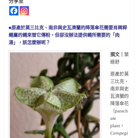
分享至
■原產於莫三比克、南非與史瓦濟蘭的降落傘花需要肖稗稈
蠅屬的蠅來替它傳粉，但卻沒辦法提供蠅所需要的「肉
湯」，該怎麼辦呢？
撰文｜
葉
綠舒
原產於莫
三比克、
南非與史
瓦濟蘭的
降落傘花
（parach
ute
plant，
Ceropegi