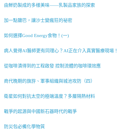
由鮮奶製成的多樣美味——乳製品家族的探索
加一點鹽巴，讓沙士變瘋狂的祕密
如何選擇Good Energy食物！(一)
病人覺得AI醫師更有同理心？AI正在介入真實醫療現場！
從咖啡漬得到的工程啟發 控制流體的咖啡環效應
商代晚期的旗斿、軍事組織與城池攻防（四）
衛星如何對抗太空的極端溫度？多層隔熱材料
戰爭的起源與中國新石器時代的戰爭
防災包必備化學物質