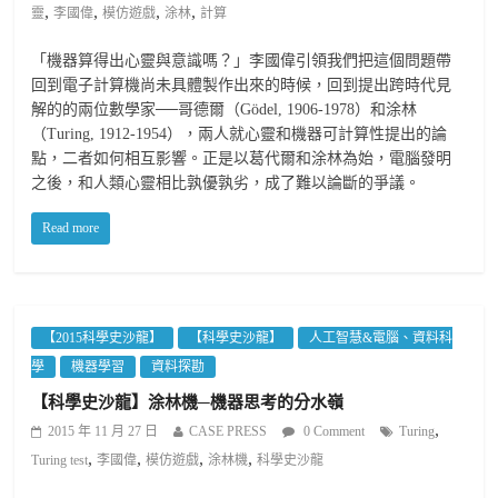
,
,
,
,
靈
李國偉
模仿遊戲
涂林
計算
「機器算得出心靈與意識嗎？」李國偉引領我們把這個問題帶
回到電子計算機尚未具體製作出來的時候，回到提出跨時代見
解的的兩位數學家──哥德爾（Gödel, 1906-1978）和涂林
（Turing, 1912-1954），兩人就心靈和機器可計算性提出的論
點，二者如何相互影響。正是以葛代爾和涂林為始，電腦發明
之後，和人類心靈相比孰優孰劣，成了難以論斷的爭議。
Read more
【2015科學史沙龍】
【科學史沙龍】
人工智慧&電腦、資料科
學
機器學習
資料探勘
【科學史沙龍】涂林機─機器思考的分水嶺
,
2015 年 11 月 27 日
CASE PRESS
0 Comment
Turing
,
,
,
,
Turing test
李國偉
模仿遊戲
涂林機
科學史沙龍