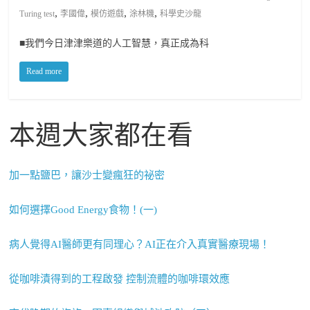
,
,
,
,
Turing test
李國偉
模仿遊戲
涂林機
科學史沙龍
■我們今日津津樂道的人工智慧，真正成為科
Read more
本週大家都在看
加一點鹽巴，讓沙士變瘋狂的祕密
如何選擇Good Energy食物！(一)
病人覺得AI醫師更有同理心？AI正在介入真實醫療現場！
從咖啡漬得到的工程啟發 控制流體的咖啡環效應