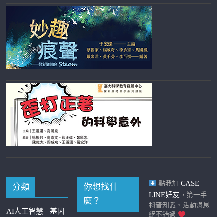
CASE
點我加
分類
你想找什
LINE好友
，第一手
麼？
科普知識、活動消息
AI人工智慧
基因
絕不錯過