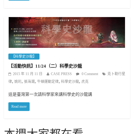
【科學史沙龍】
【活動快訊】11/24（二）科學史沙龍
2015 年 11 月 11 日
CASE PRESS
0 Comment
克卜勒行星
,
,
,
,
,
律
姚珩
張海潮
牛頓運動定律
科學史沙龍
虎克
這是臺灣第一次請科學家來講科學史的沙龍講
Read more
本週大家都在看