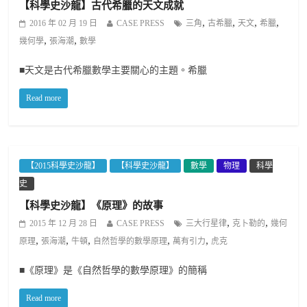
【科學史沙龍】古代希臘的天文成就
,
,
,
,
2016 年 02 月 19 日
CASE PRESS
三角
古希臘
天文
希臘
,
,
幾何學
張海潮
數學
■天文是古代希臘數學主要關心的主題。希臘
Read more
【2015科學史沙龍】
【科學史沙龍】
數學
物理
科學
史
【科學史沙龍】《原理》的故事
,
,
2015 年 12 月 28 日
CASE PRESS
三大行星律
克卜勒的
幾何
,
,
,
,
,
原理
張海潮
牛頓
自然哲學的數學原理
萬有引力
虎克
■《原理》是《自然哲學的數學原理》的簡稱
Read more