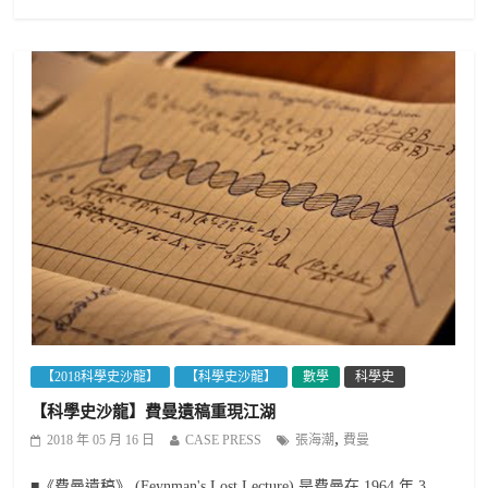
【2018科學史沙龍】
【科學史沙龍】
數學
科學史
【科學史沙龍】費曼遺稿重現江湖
,
2018 年 05 月 16 日
CASE PRESS
張海潮
費曼
■《費曼遺稿》 (Feynman's Lost Lecture) 是費曼在 1964 年 3