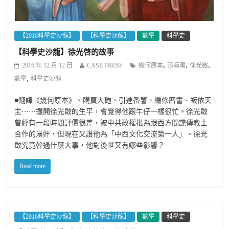
【2016科學史沙龍】
【科學史沙龍】
數學
科學史
【科學史沙龍】徐光啓的故事
,
,
,
2016 年 12 月 12 日
CASE PRESS
幾何原本
張海潮
徐光啟
,
數學
科學史沙龍
■翻譯《幾何原本》、購買大砲、引進番薯、編修曆書、皈依天
主⋯⋯攤開徐光啟的生平，會覺得他跟牛仔一樣很忙。徐光啟
曾經有一段時間評價很差，被中共政權批為跟西方間諜傳教士
合作的漢奸，但現在又讚他為「中西文化交流第一人」。徐光
啟究竟幹過什麼大事，他對後世又有哪些影響？
Read more
【2016科學史沙龍】
【科學史沙龍】
數學
科學史