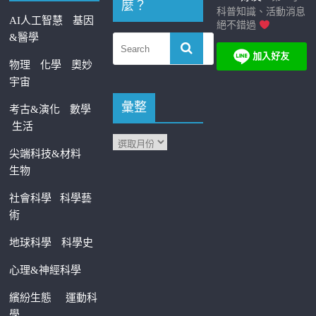
麼？
科普知識、活動消息
AI人工智慧
基因
絕不錯過
&醫學
物理
化學
奧妙
宇宙
彙整
考古&演化
數學
生活
尖端科技&材料
生物
社會科學
科學藝
術
地球科學
科學史
心理&神經科學
繽紛生態
運動科
學