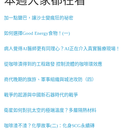
加一點鹽巴，讓沙士變瘋狂的祕密
如何選擇Good Energy食物！(一)
病人覺得AI醫師更有同理心？AI正在介入真實醫療現場！
從咖啡漬得到的工程啟發 控制流體的咖啡環效應
商代晚期的旗斿、軍事組織與城池攻防（四）
戰爭的起源與中國新石器時代的戰爭
衛星如何對抗太空的極端溫度？多層隔熱材料
咖啡渣不渣？化學故事(二)：化身SCG永續磚