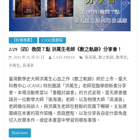
【好書推薦】
CASE圖書館
2/29（四）晚間７點 洪萬生老師《數之軌跡》分享會！
,
,
,
2024 年 02 月 02 日
CASE PRESS
張海潮
數之軌跡
數學史
,
洪萬生
高涌泉
臺灣數學史大師洪萬生心血之作《數之軌跡》終於上市，臺大
科教中心 (CASE) 特別邀請「洪萬生」老師蒞臨舉辦新書分享
會。本場活動希望以「書籍討論會」的方式呈現，當天將會邀
請另一位數學大師「張海潮」老師，以及物理大師「高涌泉」
老師擔任與談人，與洪萬生老師在輕鬆的氛圍下暢聊。主旨將
圍繞在本書的寫作契機、思路歷程，以及分享各自從什麼角度
切入欣賞本作，或從本書當中學習到哪些事情。
Read more