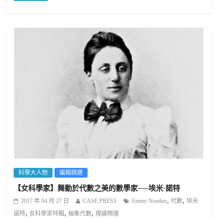
科學大人物
編輯精選
【女科學家】舞動於代數之美的數學家──埃米·諾特
,
,
2017 年 04 月 27 日
CASE PRESS
Emmy Noether
代數
埃米·
,
,
,
諾特
女科學家特輯
抽象代數
理論物理