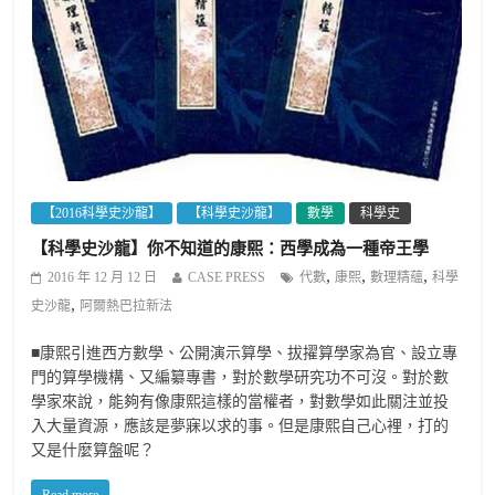
【2016科學史沙龍】
【科學史沙龍】
數學
科學史
【科學史沙龍】你不知道的康熙：西學成為一種帝王學
,
,
,
2016 年 12 月 12 日
CASE PRESS
代數
康熙
數理精蘊
科學
,
史沙龍
阿爾熱巴拉新法
■康熙引進西方數學、公開演示算學、拔擢算學家為官、設立專
門的算學機構、又編纂專書，對於數學研究功不可沒。對於數
學家來說，能夠有像康熙這樣的當權者，對數學如此關注並投
入大量資源，應該是夢寐以求的事。但是康熙自己心裡，打的
又是什麼算盤呢？