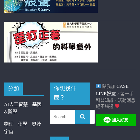
CASE
點我加
分類
你想找什
LINE好友
，第一手
麼？
科普知識、活動消息
AI人工智慧
基因
絕不錯過
&醫學
物理
化學
奧妙
宇宙