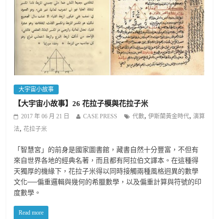
大宇宙小故事
【大宇宙小故事】26 花拉子模與花拉子米
,
,
2017 年 06 月 21 日
CASE PRESS
代數
伊斯蘭黃金時代
演算
,
法
花拉子米
「智慧宮」的前身是國家圖書館，藏書自然十分豐富，不但有
來自世界各地的經典名著，而且都有阿拉伯文譯本。在這種得
天獨厚的機緣下，花拉子米得以同時接觸兩種風格迥異的數學
文化──偏重邏輯與幾何的希臘數學，以及偏重計算與符號的印
度數學。
Read more