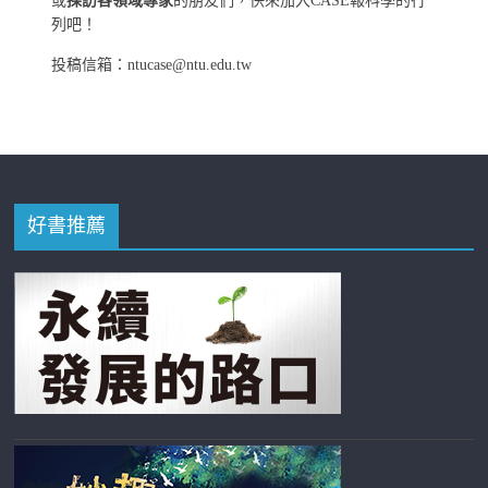
或
採訪各領域專家
的朋友們，快來加入CASE報科學的行
列吧！
投稿信箱：ntucase@ntu.edu.tw
好書推薦