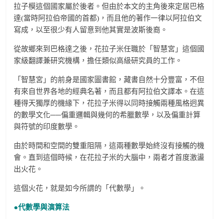
拉子模這個國家屬於後者。但由於本文的主角後來定居巴格
達(當時阿拉伯帝國的首都)，而且他的著作一律以阿拉伯文
寫成，以至很少有人留意到他其實是波斯後裔。
從故鄉來到巴格達之後，花拉子米任職於「智慧宮」這個國
家級翻譯兼研究機構，擔任類似高級研究員的工作。
「智慧宮」的前身是國家圖書館，藏書自然十分豐富，不但
有來自世界各地的經典名著，而且都有阿拉伯文譯本。在這
種得天獨厚的機緣下，花拉子米得以同時接觸兩種風格迥異
的數學文化──偏重邏輯與幾何的希臘數學，以及偏重計算
與符號的印度數學。
由於時間和空間的雙重阻隔，這兩種數學始終沒有接觸的機
會。直到這個時候，在花拉子米的大腦中，兩者才首度激盪
出火花。
這個火花，就是如今所謂的「代數學」。
●代數學與演算法