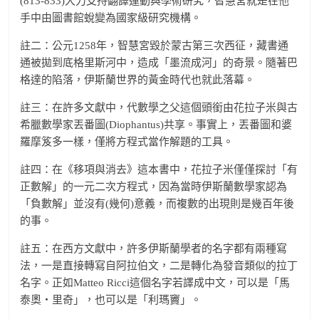
(813-833)大力支持翻譯運動與學術研究，智慧宮就是在他
手中由圖書館蛻變為國家級研究機構。
註二：公元1258年，智慧宮毀於蒙古第三次西征，藏書通
通被拋到底格里斯河中，造成「墨流成河」的奇景。隨著巴
格達的陷落，伊斯蘭世界的黃金時代也就此落幕。
註三：在許多文獻中，代數學之父這個頭銜由花拉子米與古
希臘數學家丟番圖(Diophantus)共享。事實上，丟番圖和婆
羅摩笈多一樣，僅將方程式當作解題的工具。
註四：在《移項與消去》這本書中，花拉子米僅僅探討「有
正數解」的一元二次方程式，因為當時伊斯蘭數學家認為
「負數解」並沒有(幾何)意義，而複數的出現則是幾百年後
的事。
註五：在西方文獻中，許多伊斯蘭學者的名字都有兩種寫
法，一是直接轉寫自阿拉伯文，二是轉化為發音類似的拉丁
名字。正如Matteo Ricci這個名字若譯成中文，可以是「馬
泰奧‧里奇」，也可以是「利瑪竇」。