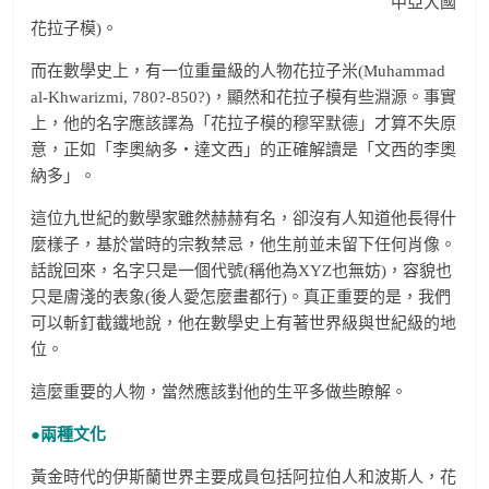
中亞大國
花拉子模)。
而在數學史上，有一位重量級的人物花拉子米(Muhammad
al-Khwarizmi, 780?-850?)，顯然和花拉子模有些淵源。事實
上，他的名字應該譯為「花拉子模的穆罕默德」才算不失原
意，正如「李奧納多‧達文西」的正確解讀是「文西的李奧
納多」。
這位九世紀的數學家雖然赫赫有名，卻沒有人知道他長得什
麼樣子，基於當時的宗教禁忌，他生前並未留下任何肖像。
話說回來，名字只是一個代號(稱他為XYZ也無妨)，容貌也
只是膚淺的表象(後人愛怎麼畫都行)。真正重要的是，我們
可以斬釘截鐵地說，他在數學史上有著世界級與世紀級的地
位。
這麼重要的人物，當然應該對他的生平多做些瞭解。
●兩種文化
黃金時代的伊斯蘭世界主要成員包括阿拉伯人和波斯人，花