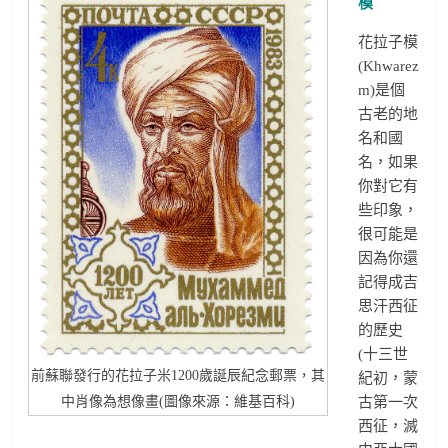
模
花拉子模
(Khwarez
m)是個
古老的地
名和國
名，如果
你對它有
些印象，
很可能是
因為你還
記得成吉
思汗西征
的歷史
(十三世
前蘇聯發行的花拉子米1200歲誕辰紀念郵票，其
紀初，蒙
中肖像為想像畫(圖像來源：維基百科)
古第一次
西征，滅