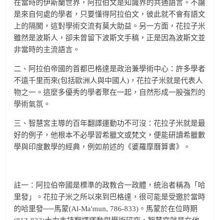
在當時的伊斯蘭世界，阿拉伯文是知識界的共通語言。不論
是來自何處的學者，只要懂得阿拉伯文，彼此就不會有語文
上的隔閡，這對學術交流有莫大助益。另一方面，花拉子米
雖然是波斯人，卻未曾留下波斯文手稿，正是因為波斯文並
非當時的主流語言。
二、阿拉伯帝國的首都巴格達是政治兼學術中心：許多學者
不遠千里而來(包括歐洲人與中國人)，花拉子米就是代表人
物之一。這麼多優秀的學者聚在一起，自然形成一股強烈的
學術氣氛。
三、智慧宮主導的百年翻譯運動功不可沒：花拉子米就是最
好的例子，他根本不必學習希臘文或梵文，便能研讀希臘數
學與印度數學的經典，例如前述的《婆羅摩曆算書》。
註一：阿拉伯帝國是標準的政教合一政體，統治者稱為「哈
里發」。花拉子米之所以來到巴格達，很可能是受邀於當時
的哈里發──馬蒙(Al-Ma'mun, 786-833)。馬蒙於在位時期