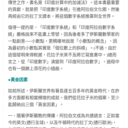
傳世之作，書名是《印度計算中的加減法》。這本書最重要
的貢獻，就是把「印度數字系統」引進阿拉伯文化圈，然後
再經由它的拉丁文譯本，將這個數字系統推廣到全世界。
值得一提的是，「印度數字系統」和「印度阿拉伯數字系
統」嚴格說來不能畫上等號，因為後者多了伊斯蘭數學家的
一點創意──小數點，更精確地說是「小數點的概念」，因
為最初的小數點其實是「個位數上的斜槓」。(不過，由於
這個發明來得較遲，花拉子米來不及將它寫進書中。)總而
言之，從「印度數字」演變到「印度阿拉伯數字」，過程中
也有一個錦上添花的小插曲。
●黃金因素
如前所述，伊斯蘭世界有著長達五百多年的黃金時代，在許
多方面都有相當輝煌的成就。我們從花拉子米的個案，至少
能歸納出三個「黃金因素」。
一、隨著伊斯蘭教的傳播，阿拉伯文成為共通語言：正如當
今的英文(通行全球)，以及牛頓時代的拉丁文(通行歐洲)，