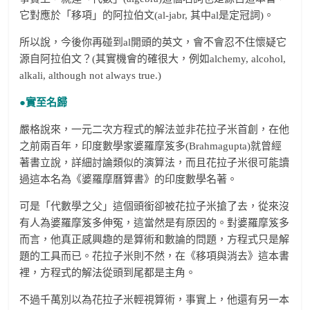
它對應於「移項」的阿拉伯文(al-jabr, 其中al是定冠詞)。
所以說，今後你再碰到al開頭的英文，會不會忍不住懷疑它
源自阿拉伯文？(其實機會的確很大，例如alchemy, alcohol,
alkali, although not always true.)
●實至名歸
嚴格說來，一元二次方程式的解法並非花拉子米首創，在他
之前兩百年，印度數學家婆羅摩笈多(Brahmagupta)就曾經
著書立說，詳細討論類似的演算法，而且花拉子米很可能讀
過這本名為《婆羅摩曆算書》的印度數學名著。
可是「代數學之父」這個頭銜卻被花拉子米搶了去，從來沒
有人為婆羅摩笈多伸冤，這當然是有原因的。對婆羅摩笈多
而言，他真正感興趣的是算術和數論的問題，方程式只是解
題的工具而已。花拉子米則不然，在《移項與消去》這本書
裡，方程式的解法從頭到尾都是主角。
不過千萬別以為花拉子米輕視算術，事實上，他還有另一本