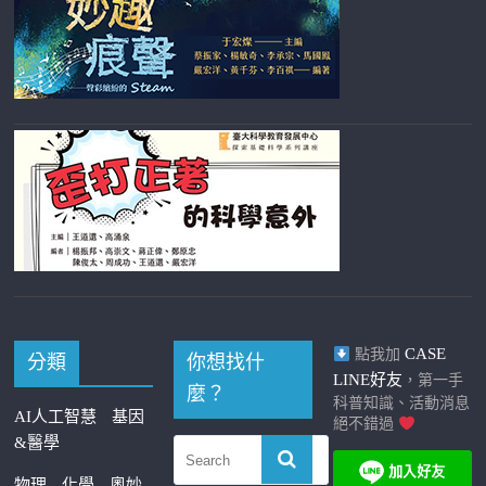
CASE
點我加
分類
你想找什
LINE好友
，第一手
麼？
科普知識、活動消息
AI人工智慧
基因
絕不錯過
&醫學
物理
化學
奧妙