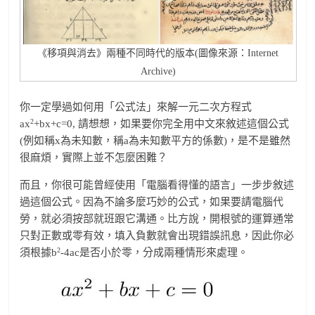
《移項與消去》兩種不同時代的版本(圖像來源：Internet
Archive)
你一定學過如何用「公式法」來解一元二次方程式
2
ax
+bx+c=0, 請想想，如果要你完全用中文來敘述這個公式
(例如稱x為未知數，稱a為未知數平方的係數)，是不是雖然
很麻煩，實際上並不怎麼困難？
而且，你很可能曾經使用「電腦看得懂的語言」一步步敘述
過這個公式。因為不論多麼巧妙的公式，如果要請電腦代
勞，就必須按部就班跟它溝通。比方說，開根號的運算通常
只對正數或零有效，填入負數就會出現錯誤訊息，因此你必
2
須根據b
-4ac是否小於零，分成兩種情形來處理。