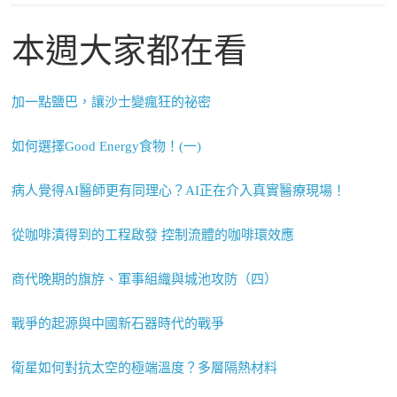
本週大家都在看
加一點鹽巴，讓沙士變瘋狂的祕密
如何選擇Good Energy食物！(一)
病人覺得AI醫師更有同理心？AI正在介入真實醫療現場！
從咖啡漬得到的工程啟發 控制流體的咖啡環效應
商代晚期的旗斿、軍事組織與城池攻防（四）
戰爭的起源與中國新石器時代的戰爭
衛星如何對抗太空的極端溫度？多層隔熱材料