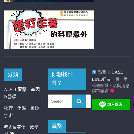
CASE
點我加
分類
你想找什
LINE好友
，第一手
麼？
科普知識、活動消息
AI人工智慧
基因
絕不錯過
&醫學
物理
化學
奧妙
宇宙
彙整
考古&演化
數學