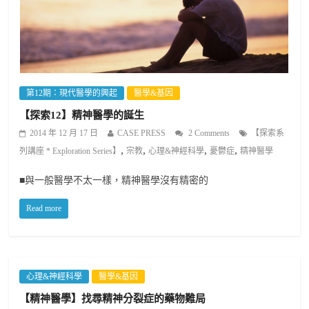
第12期：現代醫學的興起
醫學&基因
【探索12】精神醫學的誕生
2014 年 12 月 17 日
CASE PRESS
2 Comments
【探索系
,
,
,
,
列講座 * Exploration Series】
宗教
心理&神經科學
憂鬱症
精神醫學
■與一般醫學不太一樣，精神醫學沒有精密的
Read more
心理&神經科學
醫學&基因
【精神醫學】找尋精神分裂症的藥物難局