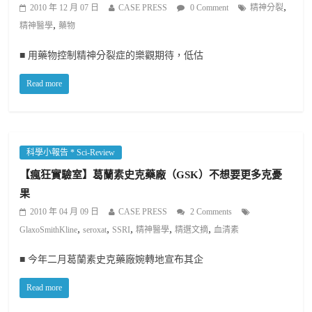
,
2010 年 12 月 07 日
CASE PRESS
0 Comment
精神分裂
,
精神醫學
藥物
■ 用藥物控制精神分裂症的樂觀期待，低估
Read more
科學小報告 * Sci-Review
【瘋狂實驗室】葛蘭素史克藥廠（GSK）不想要更多克憂
果
2010 年 04 月 09 日
CASE PRESS
2 Comments
,
,
,
,
,
GlaxoSmithKline
seroxat
SSRI
精神醫學
精選文摘
血清素
■ 今年二月葛蘭素史克藥廠婉轉地宣布其企
Read more