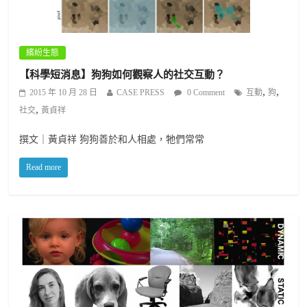
繽紛生態
【科學短消息】狗狗如何觀察人的社交互動？
,
,
2015 年 10 月 28 日
CASE PRESS
0 Comment
互動
狗
,
社交
黃貞祥
撰文｜黃貞祥 狗狗善於和人相處，牠們常常
Read more