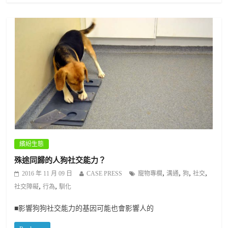
繽紛生態
殊途同歸的人狗社交能力？
,
,
,
,
2016 年 11 月 09 日
CASE PRESS
寵物專欄
溝通
狗
社交
,
,
社交障礙
行為
馴化
■影響狗狗社交能力的基因可能也會影響人的