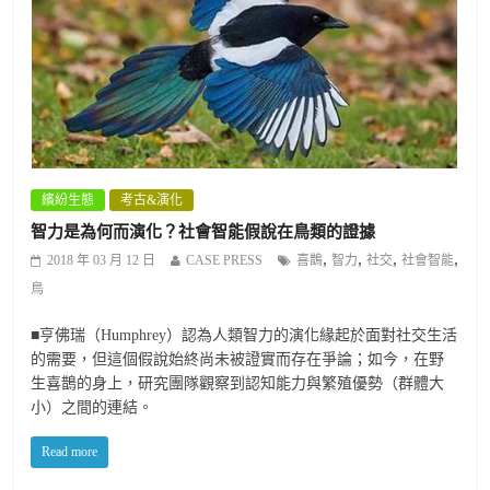
繽紛生態
考古&演化
智力是為何而演化？社會智能假說在鳥類的證據
,
,
,
,
2018 年 03 月 12 日
CASE PRESS
喜鵲
智力
社交
社會智能
鳥
■亨佛瑞（Humphrey）認為人類智力的演化緣起於面對社交生活
的需要，但這個假說始終尚未被證實而存在爭論；如今，在野
生喜鵲的身上，研究團隊觀察到認知能力與繁殖優勢（群體大
小）之間的連結。
Read more