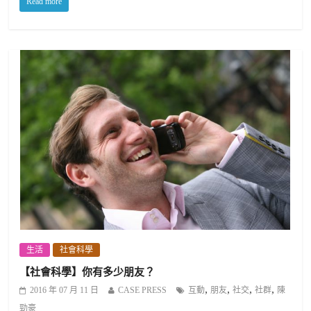
Read more
生活
社會科學
【社會科學】你有多少朋友？
,
,
,
,
2016 年 07 月 11 日
CASE PRESS
互動
朋友
社交
社群
陳
勁豪