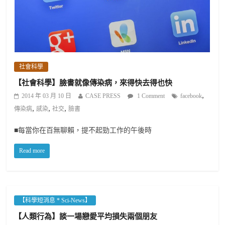
社會科學
【社會科學】臉書就像傳染病，來得快去得也快
,
2014 年 03 月 10 日
CASE PRESS
1 Comment
facebook
,
,
,
傳染病
感染
社交
臉書
■每當你在百無聊賴，提不起勁工作的午後時
Read more
【科學短消息 * Sci-News】
【人類行為】談一場戀愛平均損失兩個朋友