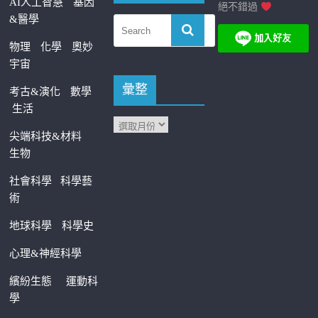
AI人工智慧
基因
絕不錯過
&醫學
物理
化學
奧妙
宇宙
彙整
考古&演化
數學
生活
尖端科技&材料
生物
社會科學
科學藝
術
地球科學
科學史
心理&神經科學
繽紛生態
運動科
學