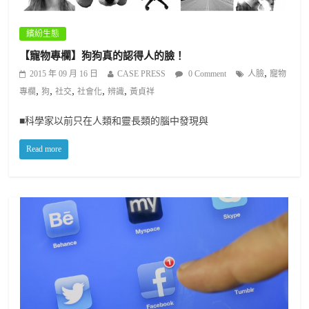
繽紛生態
【寵物專欄】狗狗真的認得人的臉！
,
2015 年 09 月 16 日
CASE PRESS
0 Comment
人臉
寵物
,
,
,
,
,
專欄
狗
社交
社會化
辨識
黃貞祥
■科學家以前只在人類和靈長類的腦中發現與
Read more