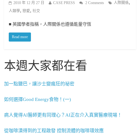
,
2010 年 12 月 27 日
CASE PRESS
2 Comments
人際關係
,
,
人類學
戀愛
社交
■ 英國學者指稱，人際關係也遵循能量守恆
Read more
本週大家都在看
加一點鹽巴，讓沙士變瘋狂的祕密
如何選擇Good Energy食物！(一)
病人覺得AI醫師更有同理心？AI正在介入真實醫療現場！
從咖啡漬得到的工程啟發 控制流體的咖啡環效應