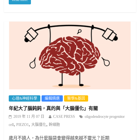
心理&神經科學
編輯精選
醫學&基因
年紀大了腦鈍鈍，真的與「大腦僵化」有關
2019 年 11 月 07 日
CASE PRESS
oligodendrocyte progenitor
,
,
,
cell
PIEZO1
大腦僵化
幹細胞
歲月不饒人，為什麼腦袋會變得越來越不靈光？近期