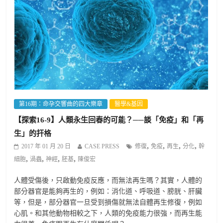
第16期：命孕交響曲的四大樂章
醫學&基因
【探索16-9】人類永生回春的可能？──談「免疫」和「再
生」的扞格
,
,
,
,
2017 年 01 月 20 日
CASE PRESS
修復
免疫
再生
分化
幹
,
,
,
,
細胞
渦蟲
神經
胚基
陳俊宏
人體受傷後，只啟動免疫反應，而無法再生嗎？其實，人體的
部分器官是能夠再生的，例如：消化道、呼吸道、膀胱、肝臟
等，但是，部分器官一旦受到損傷就無法自體再生修復，例如
心肌。和其他動物相較之下，人類的免疫能力很強，而再生能