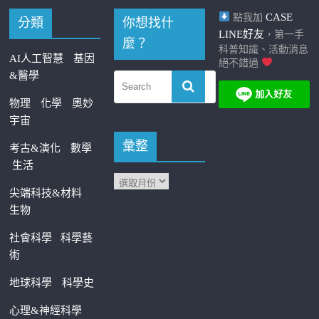
CASE
點我加
分類
你想找什
LINE好友
，第一手
麼？
科普知識、活動消息
AI人工智慧
基因
絕不錯過
&醫學
物理
化學
奧妙
宇宙
彙整
考古&演化
數學
生活
尖端科技&材料
生物
社會科學
科學藝
術
地球科學
科學史
心理&神經科學