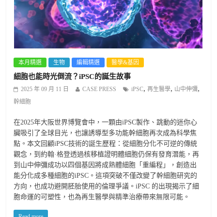
本月精選
生物
編輯精選
醫學&基因
細胞也能時光倒流？iPSC的誕生故事
,
,
,
2025 年 09 月 11 日
CASE PRESS
iPSC
再生醫學
山中伸彌
幹細胞
在2025年大阪世界博覽會中，一顆由iPSC製作、跳動的迷你心
臟吸引了全球目光，也讓誘導型多功能幹細胞再次成為科學焦
點。本文回顧iPSC技術的誕生歷程：從細胞分化不可逆的傳統
觀念，到約翰·格登透過核移植證明體細胞仍保有發育潛能，再
到山中伸彌成功以四個基因將成熟體細胞「重編程」，創造出
能分化成多種細胞的iPSC。這項突破不僅改變了幹細胞研究的
方向，也成功避開胚胎使用的倫理爭議。iPSC 的出現揭示了細
胞命運的可塑性，也為再生醫學與精準治療帶來無限可能。
Read more