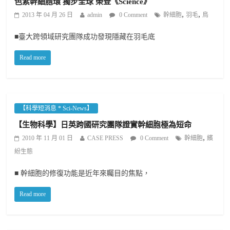
色素幹細胞環 獨步全球 榮登《Science》
,
,
2013 年 04 月 26 日
admin
0 Comment
幹細胞
羽毛
鳥
■臺大跨領域研究團隊成功發現隱藏在羽毛底
Read more
【科學短消息 * Sci-News】
【生物科學】日英跨國研究團隊證實幹細胞極為短命
,
2010 年 11 月 01 日
CASE PRESS
0 Comment
幹細胞
繽
紛生態
■ 幹細胞的修復功能是近年來矚目的焦點，
Read more