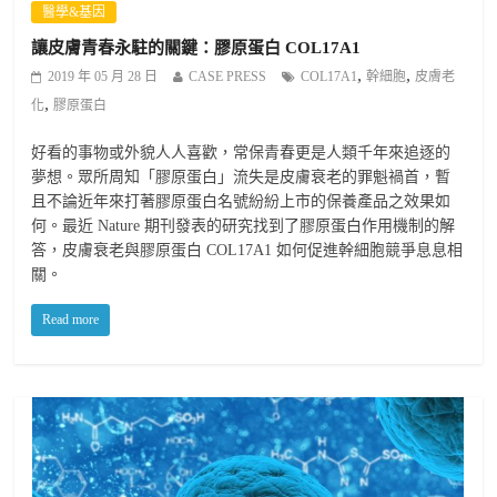
醫學&基因
讓皮膚青春永駐的關鍵：膠原蛋白 COL17A1
,
,
2019 年 05 月 28 日
CASE PRESS
COL17A1
幹細胞
皮膚老
,
化
膠原蛋白
好看的事物或外貌人人喜歡，常保青春更是人類千年來追逐的
夢想。眾所周知「膠原蛋白」流失是皮膚衰老的罪魁禍首，暫
且不論近年來打著膠原蛋白名號紛紛上市的保養產品之效果如
何。最近 Nature 期刊發表的研究找到了膠原蛋白作用機制的解
答，皮膚衰老與膠原蛋白 COL17A1 如何促進幹細胞競爭息息相
關。
Read more