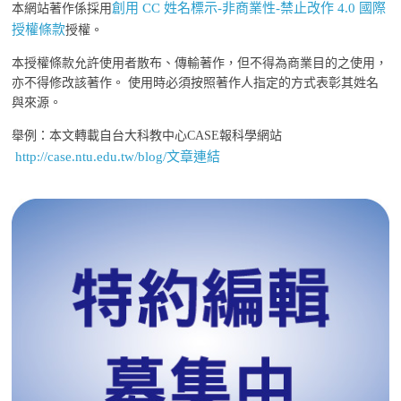
創用 CC 姓名標示-非商業性-禁止改作 4.0 國際
本網站著作係採用
授權條款
授權。
本授權條款允許使用者散布、傳輸著作，但不得為商業目的之使用，
亦不得修改該著作。 使用時必須按照著作人指定的方式表彰其姓名
與來源。
舉例：本文轉載自台大科教中心CASE報科學網站
http://case.ntu.edu.tw/blog/文章連結