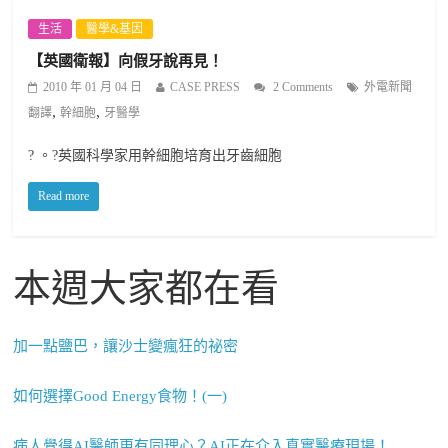
生活
醫學&基因
【英國衛報】向假牙說再見！
2010 年 01 月 04 日
CASE PRESS
2 Comments
外電新聞
,
,
翻譯
幹細胞
牙醫學
? 。?英國科學家用幹細胞培育出牙齒細胞
Read more
本週大家都在看
加一點鹽巴，讓沙士變瘋狂的祕密
如何選擇Good Energy食物！(一)
病人覺得AI醫師更有同理心？AI正在介入真實醫療現場！