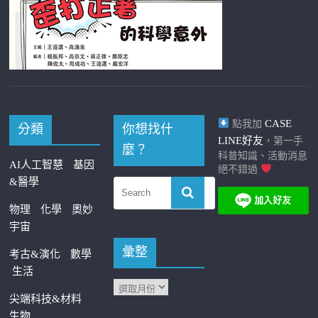
CASE
點我加
分類
你想找什
LINE好友
，第一手
麼？
科普知識、活動消息
AI人工智慧
基因
絕不錯過
&醫學
物理
化學
奧妙
宇宙
彙整
考古&演化
數學
生活
尖端科技&材料
生物