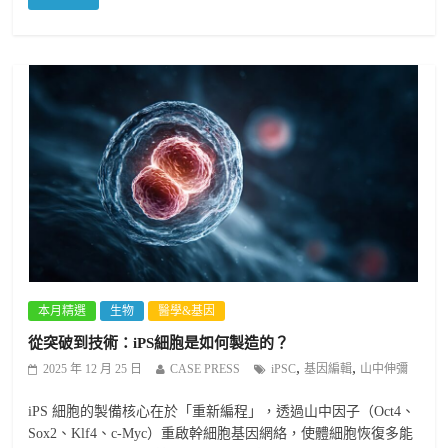
本月精選
生物
醫學&基因
從突破到技術：iPS細胞是如何製造的？
,
,
2025 年 12 月 25 日
CASE PRESS
iPSC
基因編輯
山中伸彌
iPS 細胞的製備核心在於「重新編程」，透過山中因子（Oct4、
Sox2、Klf4、c-Myc）重啟幹細胞基因網絡，使體細胞恢復多能