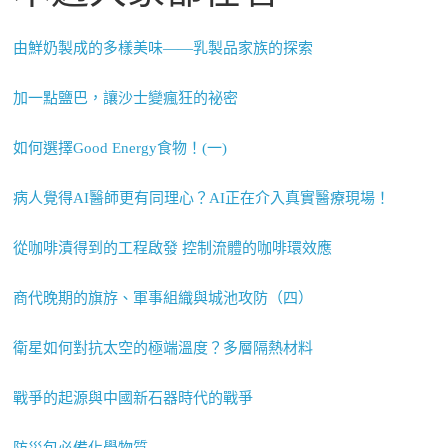
由鮮奶製成的多樣美味——乳製品家族的探索
加一點鹽巴，讓沙士變瘋狂的祕密
如何選擇Good Energy食物！(一)
病人覺得AI醫師更有同理心？AI正在介入真實醫療現場！
從咖啡漬得到的工程啟發 控制流體的咖啡環效應
商代晚期的旗斿、軍事組織與城池攻防（四）
衛星如何對抗太空的極端溫度？多層隔熱材料
戰爭的起源與中國新石器時代的戰爭