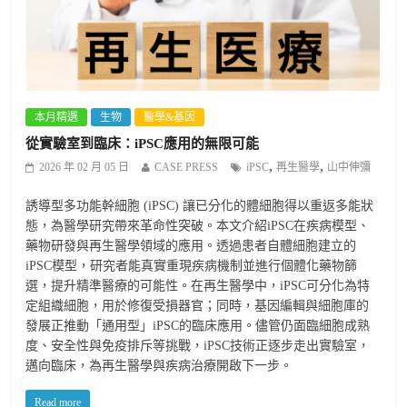
本月精選
生物
醫學&基因
從實驗室到臨床：iPSC應用的無限可能
,
,
2026 年 02 月 05 日
CASE PRESS
iPSC
再生醫學
山中伸彌
誘導型多功能幹細胞 (iPSC) 讓已分化的體細胞得以重返多能狀
態，為醫學研究帶來革命性突破。本文介紹iPSC在疾病模型、
藥物研發與再生醫學領域的應用。透過患者自體細胞建立的
iPSC模型，研究者能真實重現疾病機制並進行個體化藥物篩
選，提升精準醫療的可能性。在再生醫學中，iPSC可分化為特
定組織細胞，用於修復受損器官；同時，基因編輯與細胞庫的
發展正推動「通用型」iPSC的臨床應用。儘管仍面臨細胞成熟
度、安全性與免疫排斥等挑戰，iPSC技術正逐步走出實驗室，
邁向臨床，為再生醫學與疾病治療開啟下一步。
Read more