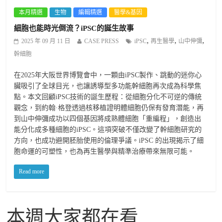
本月精選
生物
編輯精選
醫學&基因
細胞也能時光倒流？iPSC的誕生故事
,
,
,
2025 年 09 月 11 日
CASE PRESS
iPSC
再生醫學
山中伸彌
幹細胞
在2025年大阪世界博覽會中，一顆由iPSC製作、跳動的迷你心
臟吸引了全球目光，也讓誘導型多功能幹細胞再次成為科學焦
點。本文回顧iPSC技術的誕生歷程：從細胞分化不可逆的傳統
觀念，到約翰·格登透過核移植證明體細胞仍保有發育潛能，再
到山中伸彌成功以四個基因將成熟體細胞「重編程」，創造出
能分化成多種細胞的iPSC。這項突破不僅改變了幹細胞研究的
方向，也成功避開胚胎使用的倫理爭議。iPSC 的出現揭示了細
胞命運的可塑性，也為再生醫學與精準治療帶來無限可能。
Read more
本週大家都在看