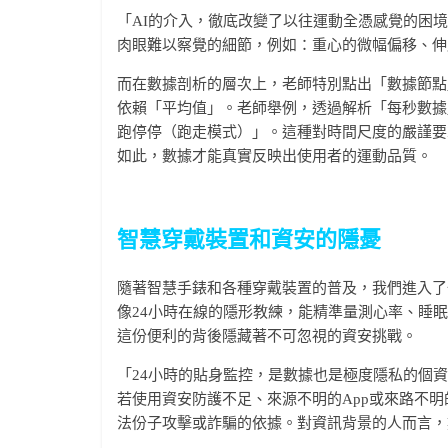
「AI的介入，徹底改變了以往運動全憑感覺的困
肉眼難以察覺的細節，例如：重心的微幅偏移、伸
而在數據剖析的層次上，老師特別點出「數據節點
依賴「平均值」。老師舉例，透過解析「每秒數據
跑停停（跑走模式）」。這種對時間尺度的嚴謹要
如此，數據才能真實反映出使用者的運動品質。
智慧穿戴裝置和資安的隱憂
隨著智慧手錶和各種穿戴裝置的普及，我們進入了
像24小時在線的隱形教練，能精準量測心率、睡
這份便利的背後隱藏著不可忽視的資安挑戰。
「24小時的貼身監控，是數據也是極度隱私的個
若使用資安防護不足、來源不明的App或來路不
法份子攻擊或詐騙的依據。對資訊背景的人而言，