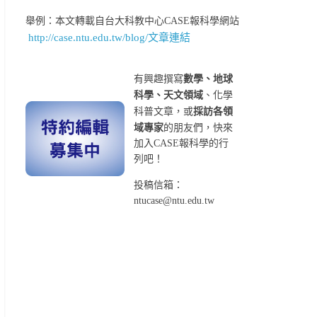
舉例：本文轉載自台大科教中心CASE報科學網站
http://case.ntu.edu.tw/blog/文章連結
有興趣撰寫
數學、地球
科學、天文領域
、化學
科普文章，或
採訪各領
域專家
的朋友們，快來
加入CASE報科學的行
列吧！
投稿信箱：
ntucase@ntu.edu.tw