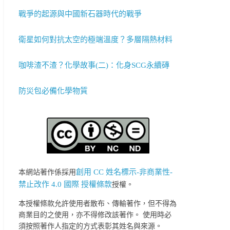
戰爭的起源與中國新石器時代的戰爭
衛星如何對抗太空的極端溫度？多層隔熱材料
咖啡渣不渣？化學故事(二)：化身SCG永續磚
防災包必備化學物質
創用 CC 姓名標示-非商業性-
本網站著作係採用
禁止改作 4.0 國際 授權條款
授權。
本授權條款允許使用者散布、傳輸著作，但不得為
商業目的之使用，亦不得修改該著作。 使用時必
須按照著作人指定的方式表彰其姓名與來源。