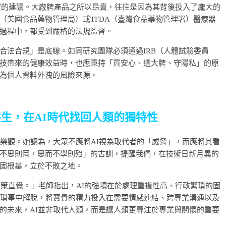
實的建議。大廠牌產品之所以昂貴，往往是因為其背後投入了龐大的
（美國食品藥物管理局）或TFDA（臺灣食品藥物管理署）醫療器
過程中，都受到嚴格的法規監督。
合法合規」是底線。如同研究團隊必須通過IRB（人體試驗委員
技帶來的健康效益時，也應秉持「買安心、選大牌、守隱私」的原
為個人資料外洩的風險來源。
共生，在AI時代找回人類的獨特性
與樂觀。她認為，大眾不應將AI視為取代者的「威脅」，而應將其看
不思則罔，思而不學則殆」的古訓，提醒我們，在技術日新月異的
固根基，立於不敗之地。
決策直覺。」老師指出，AI的強項在於處理重複性高、行政繁瑣的固
從瑣事中解脫，將寶貴的精力投入在需要情感連結、跨專業溝通以及
的未來，AI並非取代人類，而是讓人類更專注於專業與關懷的重要