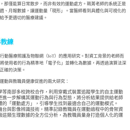
，那僅能算日常散步，而非有效的運動處方。珮菁老師的系統正是
週、月報數據，讓運動量「現形」。當醫師看到具體化與可視化的
給予更適切的醫療建議。
形教練
行動醫療照護及物聯網（IoT）的應用研究。對資工背景的老師而
於將使用者的行為精準地「電子化」並轉化為數據，再透過演算法深
正確的決策。
運動與教職員健康促進的兩大研究：
學等南部多校跨校合作，利用穿戴式裝置追蹤學生的自主運動
更進一步解構其運動行為與行為型態，將分析結果提供給老師
體的「運動處方」，引導學生找到最適合自己的運動模式。
機台與影像辨識技術，精準記錄教職員在運動過程中的骨架資
過這類生理數據的全方位分析，為教職員量身打造個人化的運