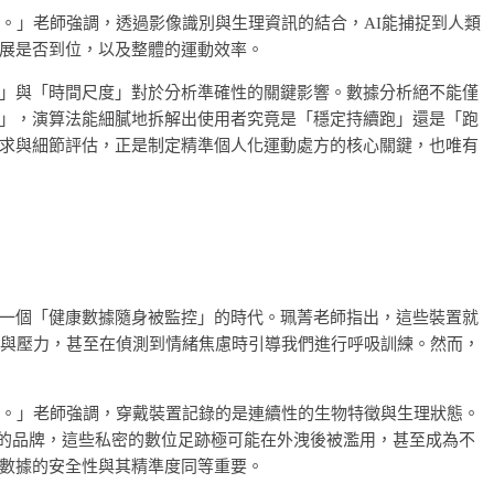
境。」老師強調，透過影像識別與生理資訊的結合，AI能捕捉到人類
展是否到位，以及整體的運動效率。
」與「時間尺度」對於分析準確性的關鍵影響。數據分析絕不能僅
」，演算法能細膩地拆解出使用者究竟是「穩定持續跑」還是「跑
求與細節評估，正是制定精準個人化運動處方的核心關鍵，也唯有
一個「健康數據隨身被監控」的時代。珮菁老師指出，這些裝置就
眠與壓力，甚至在偵測到情緒焦慮時引導我們進行呼吸訓練。然而，
資。」老師強調，穿戴裝置記錄的是連續性的生物特徵與生理狀態。
明的品牌，這些私密的數位足跡極可能在外洩後被濫用，甚至成為不
數據的安全性與其精準度同等重要。