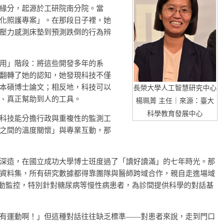
緣分，起源於工研院南分院。當
化照護專案」。在那段日子裡，她
壓力感測床墊到預測跌倒的行為辨
用」階段：將這些開發多年的系
翻轉了她的認知，她發現科技不僅
本碩博士論文；相反地，科技可以
長榮大學人工智慧研究中心
、真正幫助到人的工具。
楊珮菁 主任｜來源：臺大
科學教育發展中心
科技能分擔行政與重複性的監測工
之間的溫度關懷」與專業互動，那
深造，在國立成功大學博士班度過了「讀好讀滿」的七年時光。那
資料集，所有研究數據都得靠團隊與醫師跨域合作，親自走進場域
運動監控，特別針對糖尿病等慢性病患者，為診間提供科學的對話基
有運動啊！」但這種對話往往缺乏標準——對患者來說，走到門口