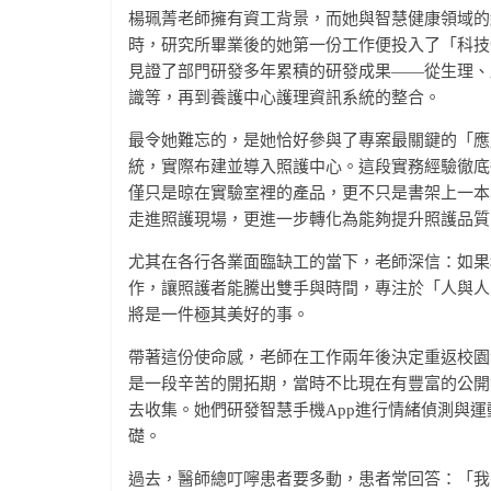
楊珮菁老師擁有資工背景，而她與智慧健康領域的
時，研究所畢業後的她第一份工作便投入了「科技
見證了部門研發多年累積的研發成果——從生理、
識等，再到養護中心護理資訊系統的整合。
最令她難忘的，是她恰好參與了專案最關鍵的「應
統，實際布建並導入照護中心。這段實務經驗徹底
僅只是晾在實驗室裡的產品，更不只是書架上一本
走進照護現場，更進一步轉化為能夠提升照護品質
尤其在各行各業面臨缺工的當下，老師深信：如果
作，讓照護者能騰出雙手與時間，專注於「人與人
將是一件極其美好的事。
帶著這份使命感，老師在工作兩年後決定重返校園
是一段辛苦的開拓期，當時不比現在有豐富的公開
去收集。她們研發智慧手機App進行情緒偵測與
礎。
過去，醫師總叮嚀患者要多動，患者常回答：「我