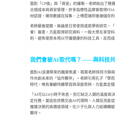
面對「CP值」與「資安」的權衡，老師給出了務
合規成本與資安管理。許多指標性品牌會取得FDA
材認證，確保數據在採集、上傳雲端到後端儲存的
老師最後提醒，無論是日常使用或是學術研究，「
會）審查，方能取得研究資料，一般大眾在享受科
則，避免使原本用以守護健康的科技工具，反而成
我們會被AI取代嗎？——與科技
面對AI浪潮帶來的職業焦慮，珮菁老師保持冷靜
作共創未來的「協作夥伴」。老師引用孔子「學而
時代，唯有兼顧持續學習與深度思辨，方能奠定穩
「AI可以24小時不休息，但它缺乏人類的溫度與
定任務。當這些庶務交由AI代理時，人類反而能
複雜決策的高價值領域。在少子化與人力結構轉變
夥伴。