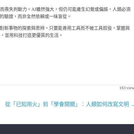
利而喪失判斷力。AI雖然強大，但仍可能產生幻覺或偏誤，人類必須
的驗證，而非全然依賴或一味盲從。
對新事物的探索與思辨。只要能善用工具而不被工具奴役，掌握與
行，並用科技打造更優質的生活。
163
view
！
從「已知用火」到「學會開關」：人類如何改寫文明