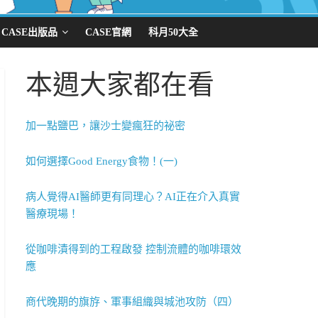
CASE出版品
CASE官網
科月50大全
本週大家都在看
加一點鹽巴，讓沙士變瘋狂的祕密
如何選擇Good Energy食物！(一)
病人覺得AI醫師更有同理心？AI正在介入真實
醫療現場！
從咖啡漬得到的工程啟發 控制流體的咖啡環效
應
商代晚期的旗斿、軍事組織與城池攻防（四）