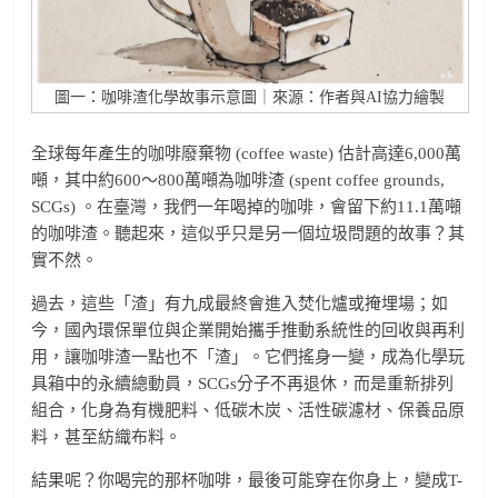
圖一：咖啡渣化學故事示意圖｜來源：作者與AI協力繪製
全球每年產生的咖啡廢棄物 (coffee waste) 估計高達6,000萬
噸，其中約600～800萬噸為咖啡渣 (spent coffee grounds,
SCGs) 。在臺灣，我們一年喝掉的咖啡，會留下約11.1萬噸
的咖啡渣。聽起來，這似乎只是另一個垃圾問題的故事？其
實不然。
過去，這些「渣」有九成最終會進入焚化爐或掩埋場；如
今，國內環保單位與企業開始攜手推動系統性的回收與再利
用，讓咖啡渣一點也不「渣」。它們搖身一變，成為化學玩
具箱中的永續總動員，SCGs分子不再退休，而是重新排列
組合，化身為有機肥料、低碳木炭、活性碳濾材、保養品原
料，甚至紡織布料。
結果呢？你喝完的那杯咖啡，最後可能穿在你身上，變成T-