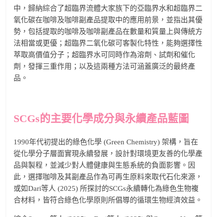
中，歸納綜合了超臨界流體大家族下的亞臨界水和超臨界二
氧化碳在咖啡及咖啡副產品提取中的應⽤前景，並指出其優
勢，包括提取的咖啡及咖啡副產品在數量和質量上與傳統方
法相當或更優；超臨界二氧化碳可客製化特性，能夠選擇性
萃取高價值分子；超臨界水可同時作為溶劑、試劑和催化
劑，發揮三重作⽤；以及這兩種方法可涵蓋廣泛的最終產
品。
SCGs的主要化學成分與永續產品藍圖
1990年代初提出的綠色化學 (Green Chemistry) 架構，旨在
從化學分子層面實現永續發展，設計對環境更友善的化學產
品與製程，並減少對人體健康與生態系統的負面影響。因
此，選擇咖啡及其副產品作為可再生原料來取代石化來源，
或如Dari等人 (2025) 所探討的SCGs永續轉化為綠色生物複
合材料，皆符合綠色化學原則所倡導的循環生物經濟效益。