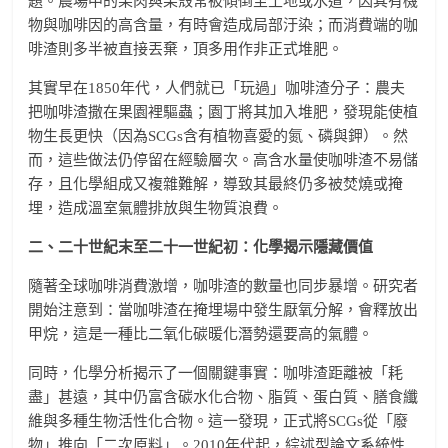
題。農場中的果肉與果殼常被傾倒至土地或水道，因其有機
物與咖啡因的高含量，有時會造成局部汙染；而消費端的咖
啡渣則多半被直接丟棄，頂多用作非正式堆肥。
其實早在1850年代，人們就已「玩過」咖啡渣分子：農夫
把咖啡渣撒在果園裡驅蟲；園丁將其加入堆肥，發現能使植
物生長更快（因為SCGs含有植物喜愛的氮、磷與鉀）。然
而，這些做法仍停留在經驗層次。高含水量使咖啡渣不易儲
存，且化學組成又複雜難解，導致其最終仍多被焚燒或掩
埋，造成溫室氣體排放與生物質浪費。
二、二十世紀末至二十一世紀初：化學揭示隱藏價值
隨著全球咖啡消費激增，咖啡渣的數量也同步暴增。研究者
開始注意到：當咖啡渣在掩埋場中發生厭氧分解，會釋放出
甲烷，這是一種比二氧化碳暖化潛勢還要高的氣體。
同時，化學分析揭示了一個關鍵事實：咖啡渣距離被「耗
盡」甚遠，其中仍富含碳水化合物、脂質、蛋白質、膳食纖
維與多種生物活性化合物。這一發現，正式將SCGs從「廢
物」推向「二次原料」。2010年代起，綜述型論文系統性