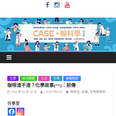
化學
本月精選
生活
生物
編輯精選
咖啡渣不渣？化學故事(一)：前傳
,
,
2026 年 05 月 28 日
CASE PRESS
咖啡渣
永續
生物廢棄物
分享至