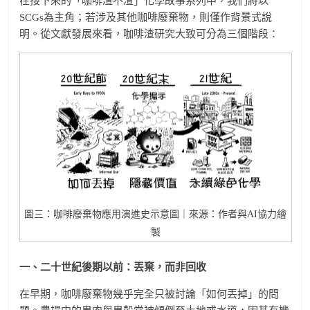
在接下來的「咖啡渣不渣」化學故事系列中，我們將以
SCGs為主角；若涉及其他咖啡廢棄物，則僅作背景式說
明。從文獻發展來看，咖啡渣研究大致可分為三個階段：
圖三：咖啡廢棄物應用演進史示意圖｜來源：作者與AI協力繪
製
一、二十世紀後期以前：丟棄，而非回收
在早期，咖啡廢棄物幾乎完全只被討論「如何丟掉」的問