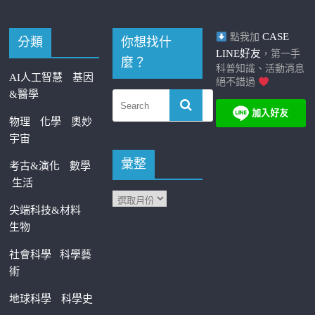
CASE
點我加
分類
你想找什
LINE好友
，第一手
麼？
科普知識、活動消息
AI人工智慧
基因
絕不錯過
&醫學
物理
化學
奧妙
宇宙
彙整
考古&演化
數學
生活
尖端科技&材料
生物
社會科學
科學藝
術
地球科學
科學史