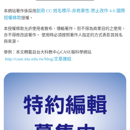
創用 CC 姓名標示-非商業性-禁止改作 4.0 國際
本網站著作係採用
授權條款
授權。
本授權條款允許使用者散布、傳輸著作，但不得為商業目的之使用，
亦不得修改該著作。 使用時必須按照著作人指定的方式表彰其姓名
與來源。
舉例：本文轉載自台大科教中心CASE報科學網站
http://case.ntu.edu.tw/blog/文章連結