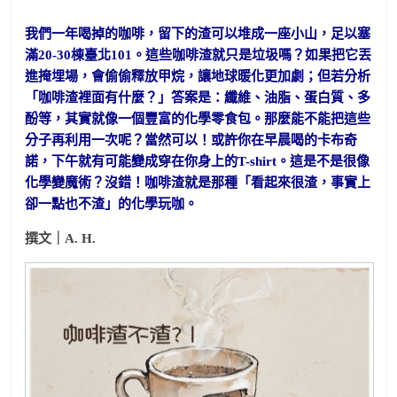
我們一年喝掉的咖啡，留下的渣可以堆成一座小山，足以塞
滿20-30棟臺北101。這些咖啡渣就只是垃圾嗎？如果把它丟
進掩埋場，會偷偷釋放甲烷，讓地球暖化更加劇；但若分析
「咖啡渣裡面有什麼？」答案是：纖維、油脂、蛋白質、多
酚等，其實就像一個豐富的化學零食包。那麼能不能把這些
分子再利用一次呢？當然可以！或許你在早晨喝的卡布奇
諾，下午就有可能變成穿在你身上的T-shirt。這是不是很像
化學變魔術？沒錯！咖啡渣就是那種「看起來很渣，事實上
卻一點也不渣」的化學玩咖。
撰文｜A. H.