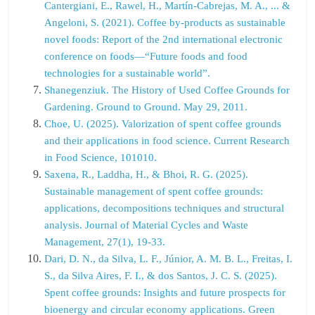
Cantergiani, E., Rawel, H., Martín-Cabrejas, M. A., ... &
Angeloni, S. (2021). Coffee by-products as sustainable
novel foods: Report of the 2nd international electronic
conference on foods—“Future foods and food
technologies for a sustainable world”.
Shanegenziuk. The History of Used Coffee Grounds for
Gardening. Ground to Ground. May 29, 2011.
Choe, U. (2025). Valorization of spent coffee grounds
and their applications in food science. Current Research
in Food Science, 101010.
Saxena, R., Laddha, H., & Bhoi, R. G. (2025).
Sustainable management of spent coffee grounds:
applications, decompositions techniques and structural
analysis. Journal of Material Cycles and Waste
Management, 27(1), 19-33.
Dari, D. N., da Silva, L. F., Júnior, A. M. B. L., Freitas, I.
S., da Silva Aires, F. I., & dos Santos, J. C. S. (2025).
Spent coffee grounds: Insights and future prospects for
bioenergy and circular economy applications. Green