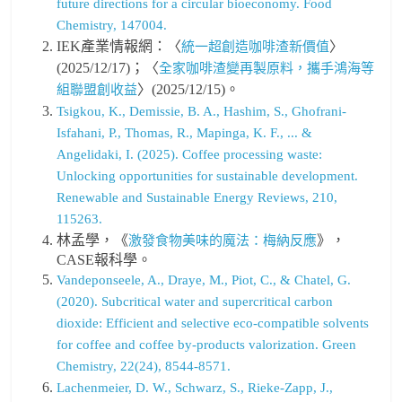
future directions for a circular bioeconomy. Food
Chemistry, 147004.
IEK產業情報網：〈
〉
統一超創造咖啡渣新價值
(2025/12/17)；〈
全家咖啡渣變再製原料，攜手鴻海等
〉(2025/12/15)。
組聯盟創收益
Tsigkou, K., Demissie, B. A., Hashim, S., Ghofrani-
Isfahani, P., Thomas, R., Mapinga, K. F., ... &
Angelidaki, I. (2025). Coffee processing waste:
Unlocking opportunities for sustainable development.
Renewable and Sustainable Energy Reviews, 210,
115263.
林孟學，《
》，
激發食物美味的魔法：梅納反應
CASE報科學。
Vandeponseele, A., Draye, M., Piot, C., & Chatel, G.
(2020). Subcritical water and supercritical carbon
dioxide: Efficient and selective eco-compatible solvents
for coffee and coffee by-products valorization. Green
Chemistry, 22(24), 8544-8571.
Lachenmeier, D. W., Schwarz, S., Rieke-Zapp, J.,