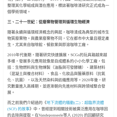
整理其化學組成與潛在應用，標誌著咖啡渣研究正式成為一
個學術領域。
三、二十一世紀：從廢棄物管理到循環生物經濟
隨著永續與循環經濟概念的興起，咖啡渣成為典型的城市生
物質廢棄物。與農業廢棄物不同，它在都市中大量且穩定產
生，尤其來自咖啡館、餐飲業與即溶咖啡工廠。
2010年代後期，隨著研究快速擴展，SCGs的玩具箱越來越
多樣，發展多元應用就像是自成體系的小小化學工廠，包
括：生物燃料與生物煉製（油脂與可發酵糖）、建築材料
（混凝土與複合材料）、食品、化妝品與醫藥原料（抗氧
化、抗菌），以及天然染料與紡織應用等。2020年後，研
究數量進入高峰期，並逐漸朝向先進材料與跨領域整合發
展。
而之前我們介紹過的《
地下流體的騷動(二)：超臨界流體
(SCF) 的故事
》中，曾經提到相關技術被廣泛應用在咖啡因
的去除與提取。在Vandeponseele等人 (2020) 的回顧研究