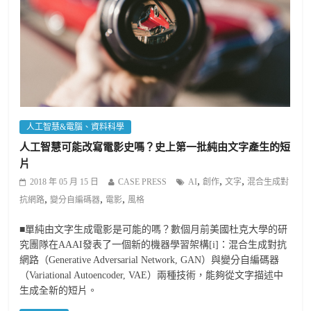
人工智慧&電腦、資料科學
人工智慧可能改寫電影史嗎？史上第一批純由文字產生的短
片
,
,
,
2018 年 05 月 15 日
CASE PRESS
AI
創作
文字
混合生成對
,
,
,
抗網路
變分自編碼器
電影
風格
■單純由文字生成電影是可能的嗎？數個月前美國杜克大學的研
究團隊在AAAI發表了一個新的機器學習架構[i]：混合生成對抗
網路（Generative Adversarial Network, GAN）與變分自編碼器
（Variational Autoencoder, VAE）兩種技術，能夠從文字描述中
生成全新的短片。