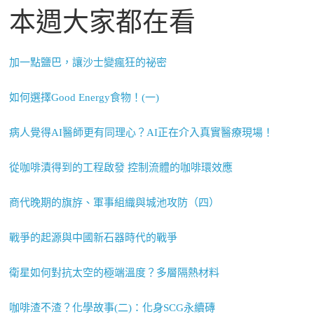
本週大家都在看
加一點鹽巴，讓沙士變瘋狂的祕密
如何選擇Good Energy食物！(一)
病人覺得AI醫師更有同理心？AI正在介入真實醫療現場！
從咖啡漬得到的工程啟發 控制流體的咖啡環效應
商代晚期的旗斿、軍事組織與城池攻防（四）
戰爭的起源與中國新石器時代的戰爭
衛星如何對抗太空的極端溫度？多層隔熱材料
咖啡渣不渣？化學故事(二)：化身SCG永續磚