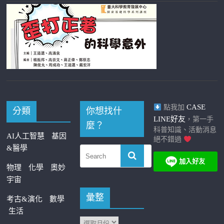
CASE
點我加
分類
你想找什
LINE好友
，第一手
麼？
科普知識、活動消息
AI人工智慧
基因
絕不錯過
&醫學
物理
化學
奧妙
宇宙
彙整
考古&演化
數學
生活