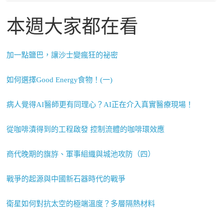
本週大家都在看
加一點鹽巴，讓沙士變瘋狂的祕密
如何選擇Good Energy食物！(一)
病人覺得AI醫師更有同理心？AI正在介入真實醫療現場！
從咖啡漬得到的工程啟發 控制流體的咖啡環效應
商代晚期的旗斿、軍事組織與城池攻防（四）
戰爭的起源與中國新石器時代的戰爭
衛星如何對抗太空的極端溫度？多層隔熱材料