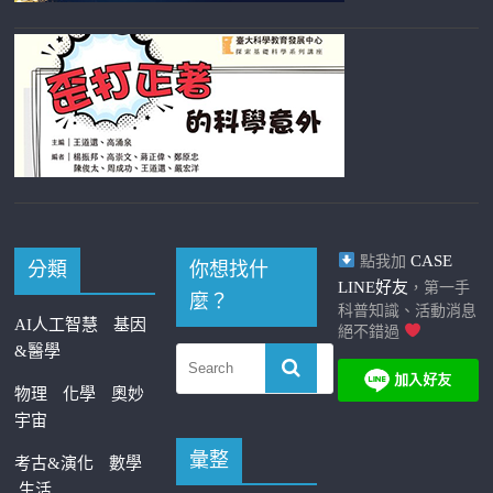
CASE
點我加
分類
你想找什
LINE好友
，第一手
麼？
科普知識、活動消息
AI人工智慧
基因
絕不錯過
&醫學
物理
化學
奧妙
宇宙
彙整
考古&演化
數學
生活