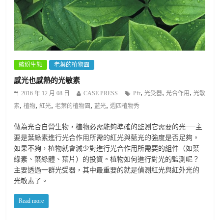
繽紛生態
老葉的植物園
感光也感熱的光敏素
,
,
,
2016 年 12 月 08 日
CASE PRESS
Pfr
光受器
光合作用
光敏
,
,
,
,
,
素
植物
紅光
老葉的植物園
藍光
週四植物秀
做為光合自營生物，植物必需能夠準確的監測它需要的光──主
要是葉綠素進行光合作用所需的紅光與藍光的強度是否足夠。
如果不夠，植物就會減少對進行光合作用所需要的組件（如葉
綠素、葉綠體、葉片）的投資。植物如何進行對光的監測呢？
主要透過一群光受器，其中最重要的就是偵測紅光與紅外光的
光敏素了。
Read more