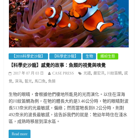
【2016科學史沙龍】
【科學史沙龍】
生物
繽紛生態
【科學史沙龍】感覺的故事：魚類的視覺與嗅覺
,
,
,
2017 年 07 月 03 日
CASE PRESS
光譜
嚴宏洋
川紋笛鯛
感
,
,
,
,
覺
深海
藍光
馬口魚
魚類
生物的眼睛，會根據他們棲地所能見的光而演化。以住在深海
的川紋笛鯛為例，在牠的體長大約是3.46公分時，牠的眼睛對波
長513奈米的光最敏感，偏綠；然而當牠長到8.2公分時，則對
492奈米的波長最敏感，這告訴我們的就是：牠幼年時住在淺水
區，成熟時移居到深水區。
Read more