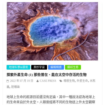
地球科學&環境
奧妙宇宙
編輯精選
繽紛生態
探索外星生命 (1) 那些曾在、能在太空中存活的生物
,
,
2022 年 07 月 19 日
CASE PRESS
嗜極生物
外星生命
水熊
,
蟲
胚種論
地球上生命的起源目前還沒有定論，其中一種說法認為地球上
的生命來自於外太空。人類曾經將不同的生物送上外太空觀察