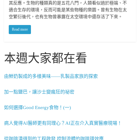
其反應。生物的種類真的是五花八門，人類看似過於極端、不
適合生存的環境，反而可能是某些物種的樂園。曾有生物在太
空繁衍後代，也有生物曾暴露在太空環境中還存活了下來。
Read more
本週大家都在看
由鮮奶製成的多樣美味——乳製品家族的探索
加一點鹽巴，讓沙士變瘋狂的祕密
如何選擇Good Energy食物！(一)
病人覺得AI醫師更有同理心？AI正在介入真實醫療現場！
從咖啡漬得到的工程啟發 控制流體的咖啡環效應