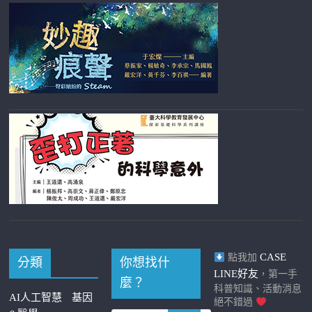
CASE
點我加
分類
你想找什
LINE好友
，第一手
麼？
科普知識、活動消息
AI人工智慧
基因
絕不錯過