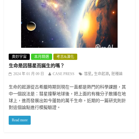
奧妙宇宙
本月精選
考古&演化
生命是因彗星而誕生的嗎？
,
,
2024 年 01 月 09 日
CASE PRESS
彗星
生命起源
胚種論
生命的起源從古希臘時期到現在一直都是熱門的科學課題，其
中一個說法是：彗星撞擊地球後，把上面的有機分子散播在地
球上，進而發展出如今蓬勃的萬千生命。近期的一篇研究則針
對這個論點進行模擬驗證。
Read more