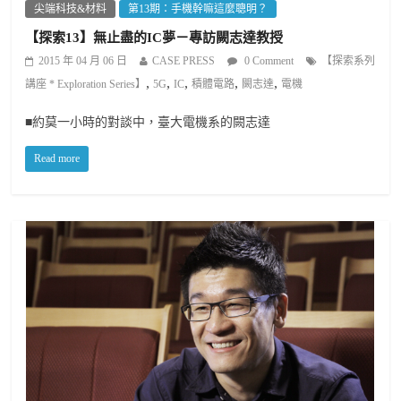
尖端科技&材料
第13期：手機幹嘛這麼聰明？
【探索13】無止盡的IC夢－專訪闕志達教授
2015 年 04 月 06 日
CASE PRESS
0 Comment
【探索系列
,
,
,
,
,
講座 * Exploration Series】
5G
IC
積體電路
闕志達
電機
■約莫一小時的對談中，臺大電機系的闕志達
Read more