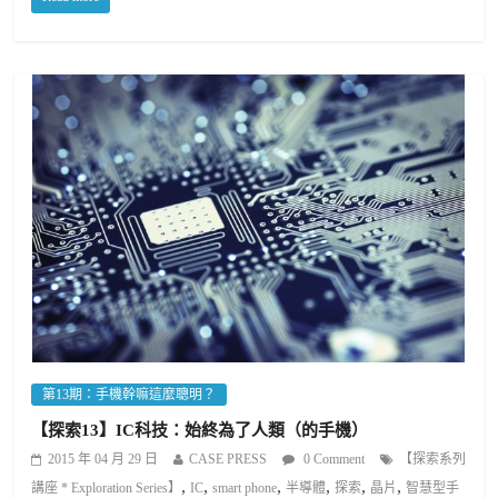
第13期：手機幹嘛這麼聰明？
【探索13】IC科技：始終為了人類（的手機）
2015 年 04 月 29 日
CASE PRESS
0 Comment
【探索系列
,
,
,
,
,
,
講座 * Exploration Series】
IC
smart phone
半導體
探索
晶片
智慧型手