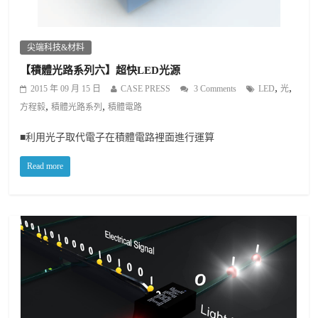
尖端科技&材料
【積體光路系列六】超快LED光源
,
,
2015 年 09 月 15 日
CASE PRESS
3 Comments
LED
光
,
,
方程毅
積體光路系列
積體電路
■利用光子取代電子在積體電路裡面進行運算
Read more