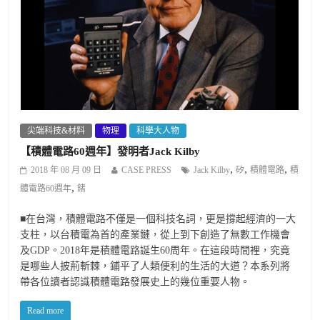
尖端科技&材料
物理
科學大人物
【積體電路60週年】發明者Jack Kilby
,
,
,
2018 年 08 月 09 日
CASE PRESS
Jack Kilby
矽
積體電路
積
,
體電路60週年
鍺
■在台灣，積體電路不僅是一個科技名詞，更是撐起經濟的一大
支柱，以台積電為首的產業鏈，從上到下創造了無數工作機會
及GDP。2018年是積體電路誕生60周年。在這段時間裡，究竟
是哪些人披荊斬棘，鋪平了人類便利的生活的大道？本系列將
帶各位讀者認識積體電路發展史上的幾位重要人物。
Read more