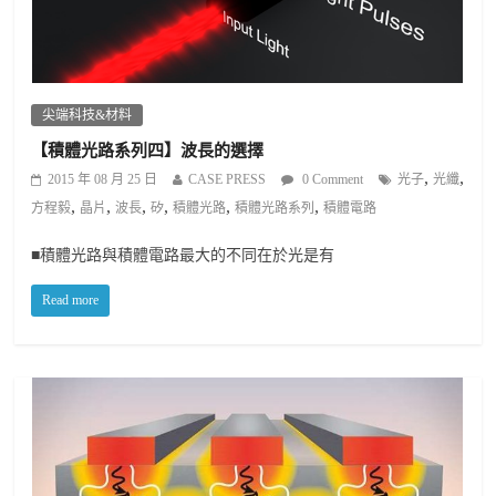
尖端科技&材料
【積體光路系列四】波長的選擇
,
,
2015 年 08 月 25 日
CASE PRESS
0 Comment
光子
光纖
,
,
,
,
,
,
方程毅
晶片
波長
矽
積體光路
積體光路系列
積體電路
■積體光路與積體電路最大的不同在於光是有
Read more