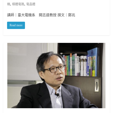
,
,
機
積體電路
電晶體
講師｜臺大電機系 闕志達教授 撰文｜鄭兆
Read more