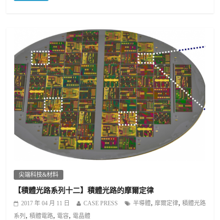
尖端科技&材料
【積體光路系列十二】積體光路的摩爾定律
,
,
2017 年 04 月 11 日
CASE PRESS
半導體
摩爾定律
積體光路
,
,
,
系列
積體電路
電容
電晶體