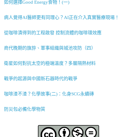
如何選擇Good Energy食物！(一)
病人覺得AI醫師更有同理心？AI正在介入真實醫療現場！
從咖啡漬得到的工程啟發 控制流體的咖啡環效應
商代晚期的旗斿、軍事組織與城池攻防（四）
衛星如何對抗太空的極端溫度？多層隔熱材料
戰爭的起源與中國新石器時代的戰爭
咖啡渣不渣？化學故事(二)：化身SCG永續磚
防災包必備化學物質