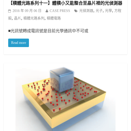
【積體光路系列十一】體積小又能整合至晶片裡的光偵測器
,
,
,
2016 年 09 月 06 日
CASE PRESS
光偵測器
光子
光學
方程
,
,
,
毅
晶片
積體光路系列
積體電路
■光訊號轉成電訊號是目前光學通訊中不可或
Read more