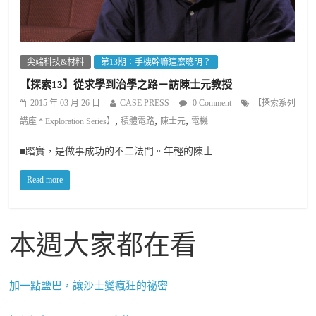
尖端科技&材料
第13期：手機幹嘛這麼聰明？
【探索13】從求學到治學之路－訪陳士元教授
2015 年 03 月 26 日
CASE PRESS
0 Comment
【探索系列
,
,
,
講座 * Exploration Series】
積體電路
陳士元
電機
■踏實，是做事成功的不二法門。年輕的陳士
Read more
本週大家都在看
加一點鹽巴，讓沙士變瘋狂的祕密