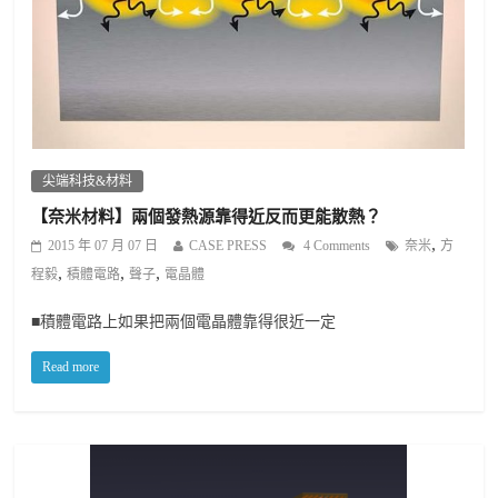
尖端科技&材料
【奈米材料】兩個發熱源靠得近反而更能散熱？
,
2015 年 07 月 07 日
CASE PRESS
4 Comments
奈米
方
,
,
,
程毅
積體電路
聲子
電晶體
■積體電路上如果把兩個電晶體靠得很近一定
Read more