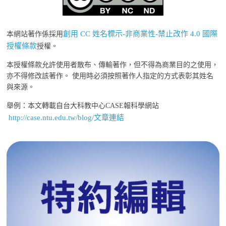
創用 CC 姓名標示-非商業性-禁止改作 4.0 國際
本網站著作係採用
授權條款
授權。
本授權條款允許使用者散布、傳輸著作，但不得為商業目的之使用，
亦不得修改該著作。 使用時必須按照著作人指定的方式表彰其姓名
與來源。
舉例：本文轉載自台大科教中心CASE報科學網站
http://case.ntu.edu.tw/blog/文章連結