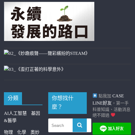
CASE
點我加
分類
你想找什
LINE好友
，第一手
麼？
科普知識、活動消息
AI人工智慧
基因
絕不錯過
&醫學
物理
化學
奧妙