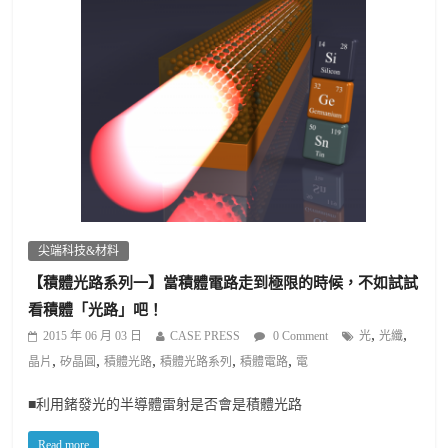
尖端科技&材料
【積體光路系列一】當積體電路走到極限的時候，不如試試
看積體「光路」吧！
,
,
2015 年 06 月 03 日
CASE PRESS
0 Comment
光
光纖
,
,
,
,
,
晶片
矽晶圓
積體光路
積體光路系列
積體電路
電
■利用鍺發光的半導體雷射是否會是積體光路
Read more