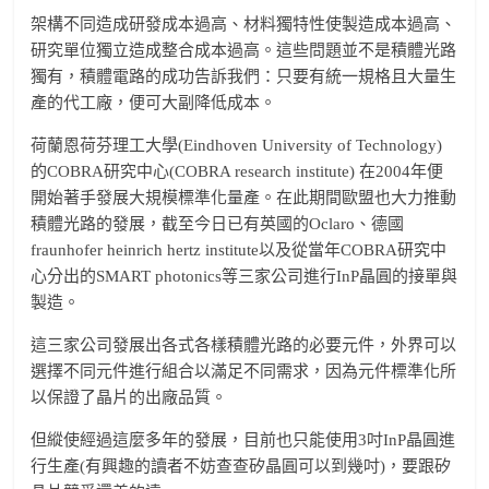
架構不同造成研發成本過高、材料獨特性使製造成本過高、
研究單位獨立造成整合成本過高。這些問題並不是積體光路
獨有，積體電路的成功告訴我們：只要有統一規格且大量生
產的代工廠，便可大副降低成本。
荷蘭恩荷芬理工大學(Eindhoven University of Technology)
的COBRA研究中心(COBRA research institute) 在2004年便
開始著手發展大規模標準化量產。在此期間歐盟也大力推動
積體光路的發展，截至今日已有英國的Oclaro、德國
fraunhofer heinrich hertz institute以及從當年COBRA研究中
心分出的SMART photonics等三家公司進行InP晶圓的接單與
製造。
這三家公司發展出各式各樣積體光路的必要元件，外界可以
選擇不同元件進行組合以滿足不同需求，因為元件標準化所
以保證了晶片的出廠品質。
但縱使經過這麼多年的發展，目前也只能使用3吋InP晶圓進
行生產(有興趣的讀者不妨查查矽晶圓可以到幾吋)，要跟矽