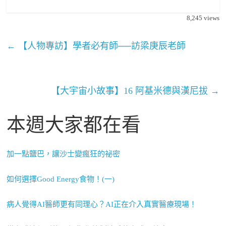
8,245
views
←
【人物專訪】學者必有師──訪梁庚辰老師
【大宇宙小故事】16 阿基米德與漢尼拔
→
本週大家都在看
加一點鹽巴，讓沙士變瘋狂的祕密
如何選擇Good Energy食物！(一)
病人覺得AI醫師更有同理心？AI正在介入真實醫療現場！