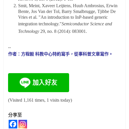
Smit, Meint, Xaveer Leijtens, Huub Ambrosius, Erwin
Bente, Jos Van der Tol, Barry Smalbrugge, Tjibbe De
Vries et al. "An introduction to InP-based generic
integration technology."
Semiconductor Science and
Technology
29, no. 8 (2014): 083001.
--
作者：方程毅 科教中心特約寫手，從事科普文章寫作。
(Visited 1,161 times, 1 visits today)
分享至