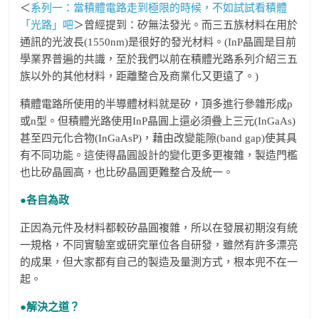
＜
系列一：當積體電路走到極限的時候，不如試試看積體
「光路」吧
＞曾經提到：矽無法發光。而三五族材料在用於
通訊的光波長(1550nm)是很好的發光材料。(InP晶圓是目前
學業界普遍的共識，至於我們以前在積體光路系列介紹三五
族以外的其他材料，距離整合及商業化又更遠了。)
積體電路所使用的半導體材料就是矽，頂多進行參雜形成p
或n型。但積體光路使用InP晶圓上還必須疊上三元(InGaAs)
甚至四元化合物(InGaAsP)，藉由改變能隙(band gap)使其具
有不同功能。這使得晶圓設計的變化更多更複雜，製造門檻
也比矽晶圓高，也比矽晶圓更難整合及統一。
●各自為政
正因為元件及材料都較矽晶圓複雜，所以在發展初期沒有統
一規格，不同實驗室或研究單位各自研發，雖然有許多漂亮
的成果，但大家都有自己的製造及量測方式，根本兜不在一
起。
●解決之道？