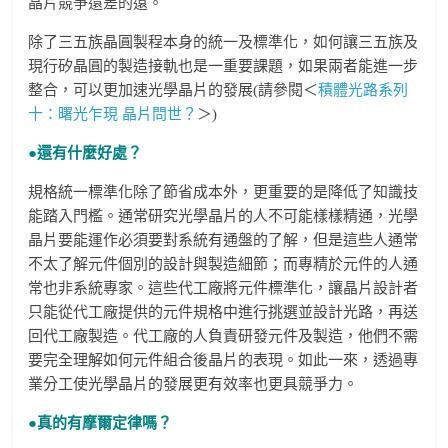
晶片競爭還差的遠。
除了三五族晶圓製程本身的統一及標準化，如何讓三五族及
現行矽晶圓的製造接軌也是一重要課題，如果兩者能進一步
整合，可以更加速光學晶片的發展(請參閱＜
積體光路系列
十：曙光乍現 晶片問世？
＞)
●還有什麼好處？
規格統一標準化除了節省成本外，更重要的是降低了知識技
能踏入門檻。通常研究光學晶片的人不可能樣樣精通，光學
晶片要能運作必須要對系統有通盤的了解，但是這些人通常
不太了解元件個別的設計與製造細節；而專精於元件的人通
常也非系統專家。這些代工廠將元件標準化，讓晶片設計者
只能從代工廠提供的元件規格中進行挑選並設計光路，再送
回代工廠製造。代工廠的人負責研發元件及製造，他們不需
要完全理解如何元件組合後晶片的表現。如此一來，透過專
業分工使光學晶片的發展更有效率也更具競爭力。
●真的有摩爾定律嗎？