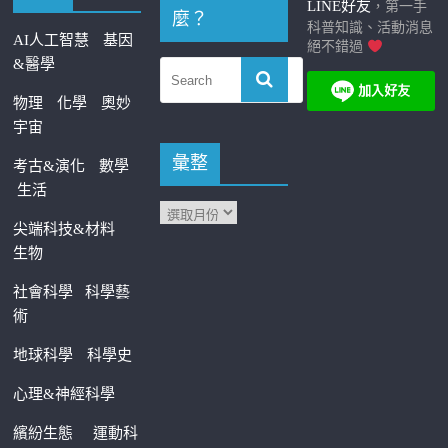
LINE好友
，第一手
麼？
科普知識、活動消息
AI人工智慧
基因
絕不錯過
&醫學
物理
化學
奧妙
宇宙
彙整
考古&演化
數學
生活
尖端科技&材料
生物
社會科學
科學藝
術
地球科學
科學史
心理&神經科學
繽紛生態
運動科