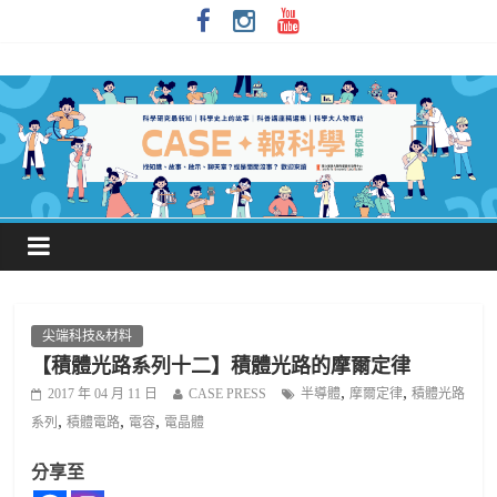
尖端科技&材料
【積體光路系列十二】積體光路的摩爾定律
,
,
2017 年 04 月 11 日
CASE PRESS
半導體
摩爾定律
積體光路
,
,
,
系列
積體電路
電容
電晶體
分享至