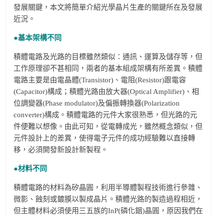
發展關鍵，本文將簡單介紹光學晶片生產的關鍵所在及發展
近況。
●基本架構不同
積體電路及光路的目標雖然類似：通訊、運算及儲存等，但
工作原理卻不甚相同，兩者的基本組成架構有所差異。積體
電路主要是由電晶體(Transistor)、電阻(Resistor)跟電容
(Capacitor)構成；積體光路由放大器(Optical Amplifier)、相
位調變器(Phase modulator)及偏振轉換器(Polarization
converter)構成。積體電路的元件大家很熟悉，但光路的元
件便難以想像。由此可知，從電轉成光，雖然概念類似，但
元件設計上的差異，使得電子元件的成功經驗難以直接轉
移，必須開發新設計新製程。
●材料不同
積體電路的材料為矽晶圓，利用半導體製程技術進行參雜、
微影、蝕刻或鍍膜以製成晶片。積體光路的製造過程相近，
但主體材料必須使用三五族的InP(磷化銦)晶圓，原因我們在