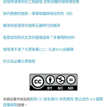
從咖啡漬得到的工程啟發 控制流體的咖啡環效應
商代晚期的旗斿、軍事組織與城池攻防（四）
戰爭的起源與中國新石器時代的戰爭
衛星如何對抗太空的極端溫度？多層隔熱材料
咖啡渣不渣？化學故事(二)：化身SCG永續磚
防災包必備化學物質
創用 CC 姓名標示-非商業性-禁止改作 4.0 國際
本網站著作係採用
授權條款
授權。