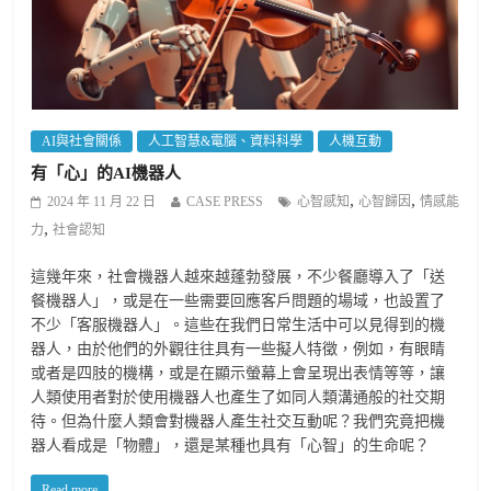
AI與社會關係
人工智慧&電腦、資料科學
人機互動
有「心」的AI機器人
,
,
2024 年 11 月 22 日
CASE PRESS
心智感知
心智歸因
情感能
,
力
社會認知
這幾年來，社會機器人越來越蓬勃發展，不少餐廳導入了「送
餐機器人」，或是在一些需要回應客戶問題的場域，也設置了
不少「客服機器人」。這些在我們日常生活中可以見得到的機
器人，由於他們的外觀往往具有一些擬人特徵，例如，有眼睛
或者是四肢的機構，或是在顯示螢幕上會呈現出表情等等，讓
人類使用者對於使用機器人也產生了如同人類溝通般的社交期
待。但為什麼人類會對機器人產生社交互動呢？我們究竟把機
器人看成是「物體」，還是某種也具有「心智」的生命呢？
Read more