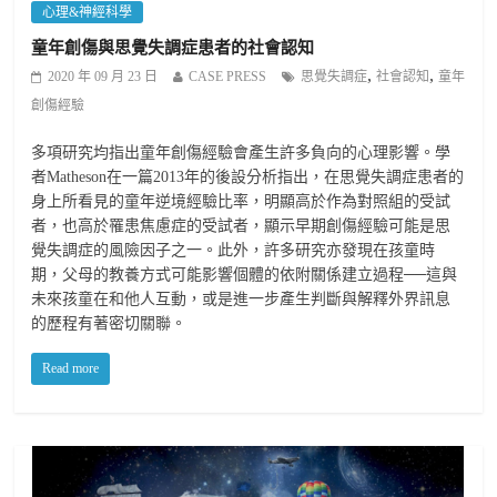
心理&神經科學
童年創傷與思覺失調症患者的社會認知
,
,
2020 年 09 月 23 日
CASE PRESS
思覺失調症
社會認知
童年
創傷經驗
多項研究均指出童年創傷經驗會產生許多負向的心理影響。學
者Matheson在一篇2013年的後設分析指出，在思覺失調症患者的
身上所看見的童年逆境經驗比率，明顯高於作為對照組的受試
者，也高於罹患焦慮症的受試者，顯示早期創傷經驗可能是思
覺失調症的風險因子之一。此外，許多研究亦發現在孩童時
期，父母的教養方式可能影響個體的依附關係建立過程──這與
未來孩童在和他人互動，或是進一步產生判斷與解釋外界訊息
的歷程有著密切關聯。
Read more