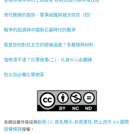
從咖啡漬得到的工程啟發 控制流體的咖啡環效應
商代晚期的旗斿、軍事組織與城池攻防（四）
戰爭的起源與中國新石器時代的戰爭
衛星如何對抗太空的極端溫度？多層隔熱材料
咖啡渣不渣？化學故事(二)：化身SCG永續磚
防災包必備化學物質
創用 CC 姓名標示-非商業性-禁止改作 4.0 國際
本網站著作係採用
授權條款
授權。