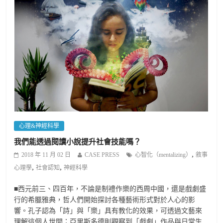
心理&神經科學
我們能透過閱讀小說提升社會技能嗎？
,
2018 年 11 月 02 日
CASE PRESS
心智化（mentalizing）
敘事
,
,
心理學
社會認知
神經科學
■西元前三、四百年，不論是制禮作樂的西周中國，還是戲劇盛
行的希臘雅典，哲人們開始探討各種藝術形式對於人心的影
響。孔子認為「詩」與「樂」具有教化的效果，可透過文藝來
理解這個人世間；亞里斯多德則觀察到「戲劇」作品與日常生