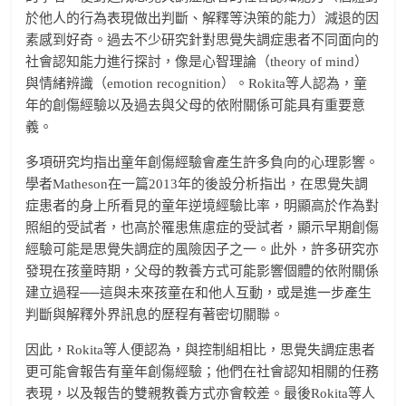
於他人的行為表現做出判斷、解釋等決策的能力）減退的因
素感到好奇。過去不少研究針對思覺失調症患者不同面向的
社會認知能力進行探討，像是心智理論（theory of mind）
與情緒辨識（emotion recognition）。Rokita等人認為，童
年的創傷經驗以及過去與父母的依附關係可能具有重要意
義。
多項研究均指出童年創傷經驗會產生許多負向的心理影響。
學者Matheson在一篇2013年的後設分析指出，在思覺失調
症患者的身上所看見的童年逆境經驗比率，明顯高於作為對
照組的受試者，也高於罹患焦慮症的受試者，顯示早期創傷
經驗可能是思覺失調症的風險因子之一。此外，許多研究亦
發現在孩童時期，父母的教養方式可能影響個體的依附關係
建立過程──這與未來孩童在和他人互動，或是進一步產生
判斷與解釋外界訊息的歷程有著密切關聯。
因此，Rokita等人便認為，與控制組相比，思覺失調症患者
更可能會報告有童年創傷經驗；他們在社會認知相關的任務
表現，以及報告的雙親教養方式亦會較差。最後Rokita等人