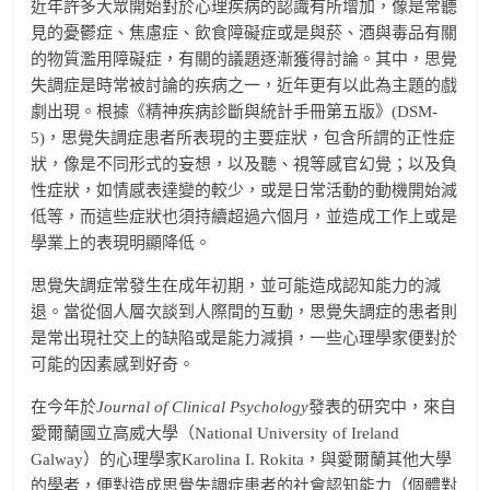
近年許多大眾開始對於心理疾病的認識有所增加，像是常聽
見的憂鬱症、焦慮症、飲食障礙症或是與菸、酒與毒品有關
的物質濫用障礙症，有關的議題逐漸獲得討論。其中，思覺
失調症是時常被討論的疾病之一，近年更有以此為主題的戲
劇出現。根據《精神疾病診斷與統計手冊第五版》(DSM-
5)，思覺失調症患者所表現的主要症狀，包含所謂的正性症
狀，像是不同形式的妄想，以及聽、視等感官幻覺；以及負
性症狀，如情感表達變的較少，或是日常活動的動機開始減
低等，而這些症狀也須持續超過六個月，並造成工作上或是
學業上的表現明顯降低。
思覺失調症常發生在成年初期，並可能造成認知能力的減
退。當從個人層次談到人際間的互動，思覺失調症的患者則
是常出現社交上的缺陷或是能力減損，一些心理學家便對於
可能的因素感到好奇。
在今年於
Journal of Clinical Psychology
發表的研究中，來自
愛爾蘭國立高威大學（National University of Ireland
Galway）的心理學家Karolina I. Rokita，與愛爾蘭其他大學
的學者，便對造成思覺失調症患者的社會認知能力（個體對