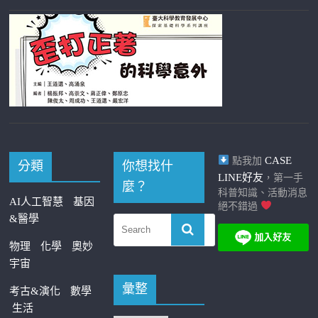
CASE
點我加
分類
你想找什
LINE好友
，第一手
麼？
科普知識、活動消息
AI人工智慧
基因
絕不錯過
&醫學
物理
化學
奧妙
宇宙
彙整
考古&演化
數學
生活