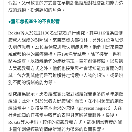
假設，父母教養的方式會在早期創傷經驗對社會認知能力造
成的減損，扮演調和的角色。
●童年忽視產生的不良影響
Rokita等人於是對190名受試者進行研究，其中116位為由健
康成人組成的對照組，來自高威與都柏林；另外51位為思覺
失調症患者，23位為情感思覺失調症患者，他們則是來自高
威或都柏林的醫療機構。這190名受試者，除了接受一系列
問卷調查，以瞭解他們的症狀表現、童年創傷經驗，以及過
去雙親教養方式之外，他們也接受與社會認知能力有關的測
試，包含測試他們是否瞭解特定情境中人物的想法，或是辨
別不同的情緒的能力等。
研究結果顯示，患者組確實比起對照組報告更多的童年創傷
經驗；此外，對於患者與健康組別而言，在不同類型的創傷
經驗當中，對孩童基本需求的忽略（physical neglect）與在
社會認知的任務當中較差的表現具有顯著關聯性。最後，
Rokita等人指出，較佳的母親教養方式，能夠相當程度的減
少童年創傷經驗對情緒辨識能力帶來的負面影響。