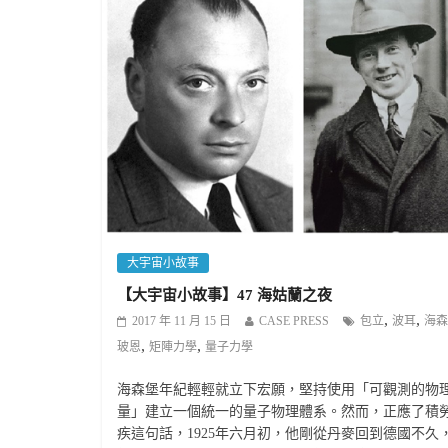
大宇宙小故事
【大宇宙小故事】47 海姑蘭之夜
,
,
2017 年 11 月 15 日
CASE PRESS
包立
波耳
海森
,
,
玻恩
矩陣力學
量子力學
海森堡年紀輕輕就立下宏願，堅持使用「可觀測的物
量」建立一個統一的量子物理體系。然而，正應了積
疾這句話，1925年六月初，他剛從丹麥回到德國不久