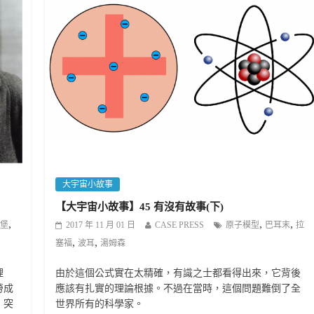
大宇宙小故事
【大宇宙小故事】45 有沒有故事(下)
,
,
,
2017 年 11 月 01 日
CASE PRESS
原子模型
巴耳末
拉
堡
,
,
塞福
波耳
湯姆森
由於這個公式實在太精確，有識之士都看得出來，它背後
理
應該有扎實的理論根據。不過在當時，這個問題難倒了全
勞成
世界所有的科學家。
，突