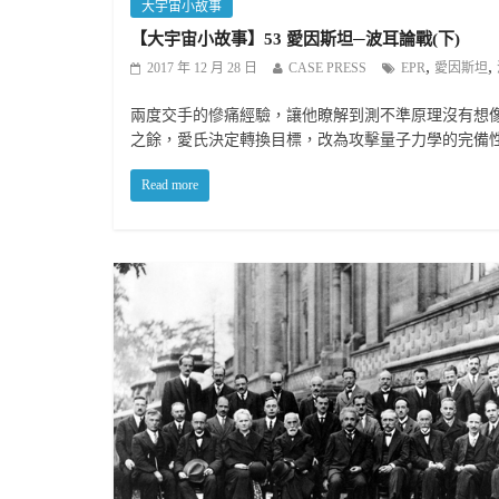
大宇宙小故事
【大宇宙小故事】53 愛因斯坦─波耳論戰(下)
,
,
2017 年 12 月 28 日
CASE PRESS
EPR
愛因斯坦
兩度交手的慘痛經驗，讓他瞭解到測不準原理沒有想
之餘，愛氏決定轉換目標，改為攻擊量子力學的完備
Read more