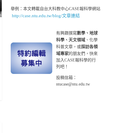
舉例：本文轉載自台大科教中心CASE報科學網站
http://case.ntu.edu.tw/blog/文章連結
有興趣撰寫
數學、地球
科學、天文領域
、化學
科普文章，或
採訪各領
域專家
的朋友們，快來
加入CASE報科學的行
列吧！
投稿信箱：
ntucase@ntu.edu.tw