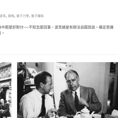
,
,
,
波耳
玻姆
量子力學
量子纏結
像中那麼好對付──不知怎麼回事，波耳總是有辦法自圓其說。痛定思痛
性。