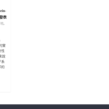
in-
》發表
,
斯坦
s
性的實
考性
來說
子系
即的