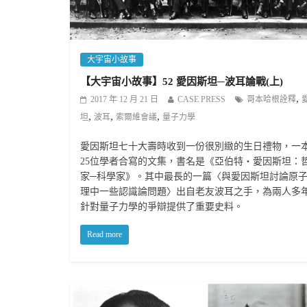
大宇宙小故事
【大宇宙小故事】52 愛因斯坦─波耳論戰(上)
,
2017 年 12 月 21 日
CASE PRESS
哥本哈根詮釋
,
,
,
坦
波耳
索爾維會議
量子力學
愛因斯坦七十大壽時收到一份很別緻的生日禮物，一
25位學者合寫的文集，書名是《亞伯特‧愛因斯坦：
家─科學家》。其中最長的一篇〈與愛因斯坦討論原
理中一些認識論問題〉出自老友波耳之手，為兩人多
針對量子力學的爭辯提供了重要史料。
Read more