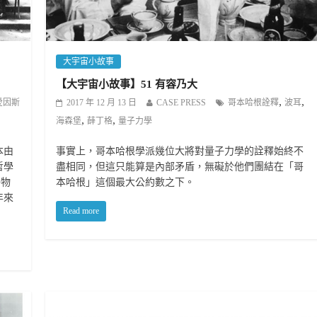
大宇宙小故事
【大宇宙小故事】51 有容乃大
,
,
愛因斯
2017 年 12 月 13 日
CASE PRESS
哥本哈根詮釋
波耳
,
,
海森堡
薛丁格
量子力學
本由
事實上，哥本哈根學派幾位大將對量子力學的詮釋始終不
哲學
盡相同，但這只能算是內部矛盾，無礙於他們團結在「哥
子物
本哈根」這個最大公約數之下。
年來
Read more