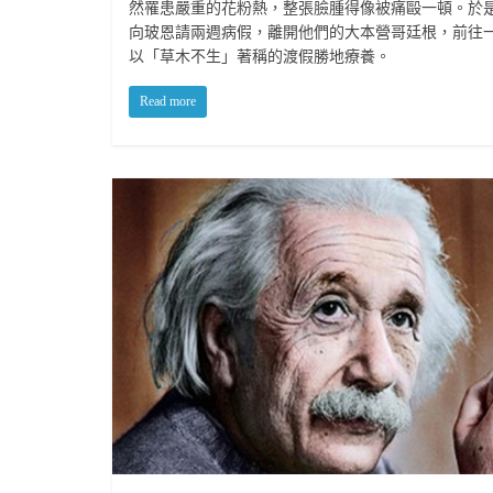
然罹患嚴重的花粉熱，整張臉腫得像被痛毆一頓。於
向玻恩請兩週病假，離開他們的大本營哥廷根，前往
以「草木不生」著稱的渡假勝地療養。
Read more