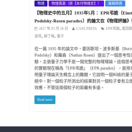
物理
物理風雲（原【本月物理史】）
編輯精選
【物理史中的五月】1935年5月： EPR弔詭（Einste
Podolsky-Rosen paradox）的論文在《物理評論
,
2017 年 05 月 26 日
CASE PRESS
EPR弔詭
愛因
,
,
波耳
薛丁格
量子
在一篇 1935 年的論文中，愛因斯坦、波多斯基（Bori
Podolsky）和羅森（Nathan Rosen）提出了一個思考
驗，主張量子力學不是一個完整的物理理論。這個思
的實驗現在稱為「EPR弔詭」（EPR paradox），是用
明量子理論天生概念上的難題。它說明一個糾結的量
統中，對一個粒子所測出的結果對另一個粒子會有立
效應，不管這兩個粒子的距離有多遠。
Read more