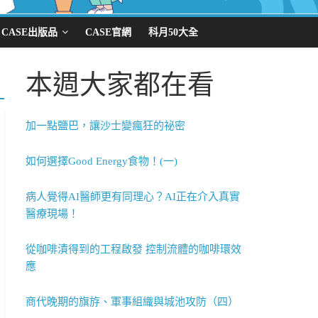
CASE出版品
CASE官網
科月50大全
本週大家都在看
加一點鹽巴，讓沙士變瘋狂的祕密
如何選擇Good Energy食物！(一)
病人覺得AI醫師更有同理心？AI正在介入真實
醫療現場！
從咖啡漬得到的工程啟發 控制流體的咖啡環效
應
商代晚期的旗斿、軍事組織與城池攻防（四）