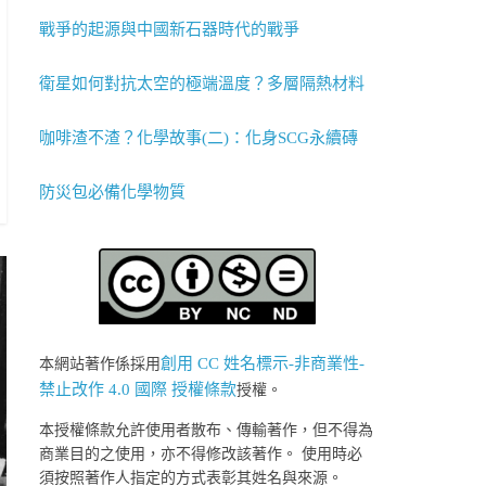
戰爭的起源與中國新石器時代的戰爭
衛星如何對抗太空的極端溫度？多層隔熱材料
咖啡渣不渣？化學故事(二)：化身SCG永續磚
防災包必備化學物質
創用 CC 姓名標示-非商業性-
本網站著作係採用
禁止改作 4.0 國際 授權條款
授權。
本授權條款允許使用者散布、傳輸著作，但不得為
商業目的之使用，亦不得修改該著作。 使用時必
須按照著作人指定的方式表彰其姓名與來源。