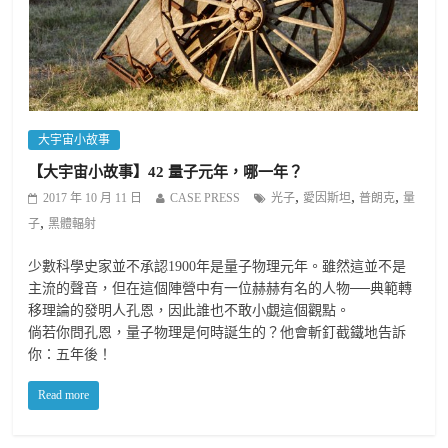
大宇宙小故事
【大宇宙小故事】42 量子元年，哪一年？
,
,
,
2017 年 10 月 11 日
CASE PRESS
光子
愛因斯坦
普朗克
量
,
子
黑體輻射
少數科學史家並不承認1900年是量子物理元年。雖然這並不是
主流的聲音，但在這個陣營中有一位赫赫有名的人物──典範轉
移理論的發明人孔恩，因此誰也不敢小覷這個觀點。
倘若你問孔恩，量子物理是何時誕生的？他會斬釘截鐵地告訴
你：五年後！
Read more