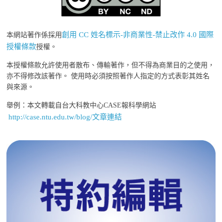
創用 CC 姓名標示-非商業性-禁止改作 4.0 國際
本網站著作係採用
授權條款
授權。
本授權條款允許使用者散布、傳輸著作，但不得為商業目的之使用，
亦不得修改該著作。 使用時必須按照著作人指定的方式表彰其姓名
與來源。
舉例：本文轉載自台大科教中心CASE報科學網站
http://case.ntu.edu.tw/blog/文章連結