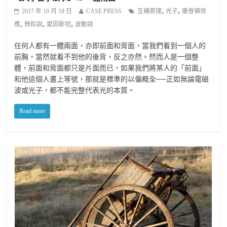
,
,
2017 年 10 月 18 日
CASE PRESS
互補原理
光子
康普頓效
,
,
,
應
微粒說
愛因斯坦
波動說
任何人都有一體兩面，亦即前面和背面，當我們看到一個人的
前胸，當然就看不到他的後背，反之亦然。然而人是一個整
體，前面和背面都只是片面而已，如果我們將某人的「前面」
和他這個人畫上等號，那就是標準的以偏概全──正如無論電磁
波或光子，都不能完整代表光的本質。
Read more