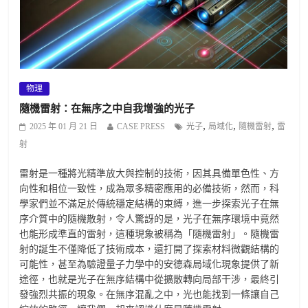
物理
隨機雷射：在無序之中自我增強的光子
,
,
,
2025 年 01 月 21 日
CASE PRESS
光子
局域化
隨機雷射
雷
射
雷射是一種將光精準放大與控制的技術，因其具備單色性、方
向性和相位一致性，成為眾多精密應用的必備技術，然而，科
學家們並不滿足於傳統穩定結構的束縛，進一步探索光子在無
序介質中的隨機散射，令人驚訝的是，光子在無序環境中竟然
也能形成準直的雷射，這種現象被稱為「隨機雷射」。隨機雷
射的誕生不僅降低了技術成本，還打開了探索材料微觀結構的
可能性，甚至為驗證量子力學中的安德森局域化現象提供了新
途徑，也就是光子在無序結構中從擴散轉向局部干涉，最終引
發強烈共振的現象。在無序混亂之中，光也能找到一條讓自己