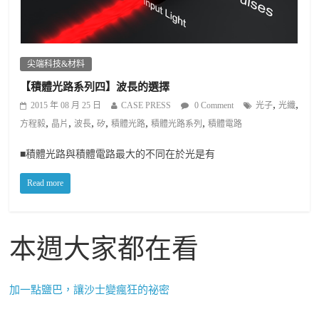
尖端科技&材料
【積體光路系列四】波長的選擇
,
,
2015 年 08 月 25 日
CASE PRESS
0 Comment
光子
光纖
,
,
,
,
,
,
方程毅
晶片
波長
矽
積體光路
積體光路系列
積體電路
■積體光路與積體電路最大的不同在於光是有
Read more
本週大家都在看
加一點鹽巴，讓沙士變瘋狂的祕密