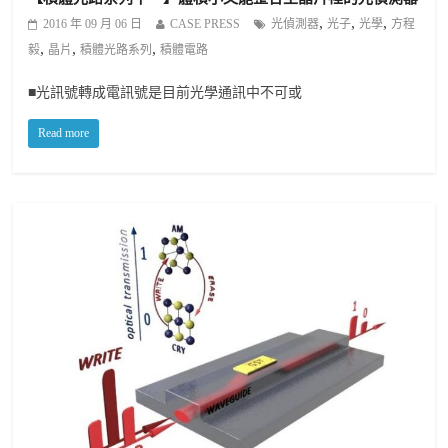
,
,
,
2016 年 09 月 06 日
CASE PRESS
光偵測器
光子
光學
方程
,
,
,
毅
晶片
積體光路系列
積體電路
■光訊號轉成電訊號是目前光學通訊中不可或
Read more