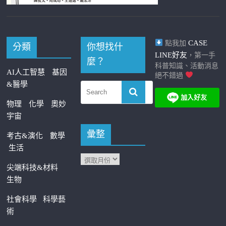
CASE
點我加
分類
你想找什
LINE好友
，第一手
麼？
科普知識、活動消息
AI人工智慧
基因
絕不錯過
&醫學
物理
化學
奧妙
宇宙
彙整
考古&演化
數學
生活
尖端科技&材料
生物
社會科學
科學藝
術