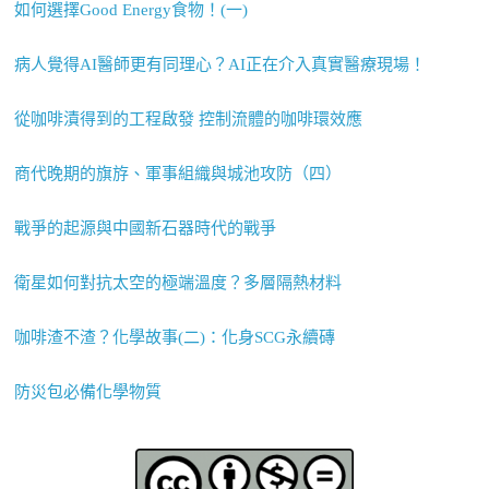
如何選擇Good Energy食物！(一)
病人覺得AI醫師更有同理心？AI正在介入真實醫療現場！
從咖啡漬得到的工程啟發 控制流體的咖啡環效應
商代晚期的旗斿、軍事組織與城池攻防（四）
戰爭的起源與中國新石器時代的戰爭
衛星如何對抗太空的極端溫度？多層隔熱材料
咖啡渣不渣？化學故事(二)：化身SCG永續磚
防災包必備化學物質