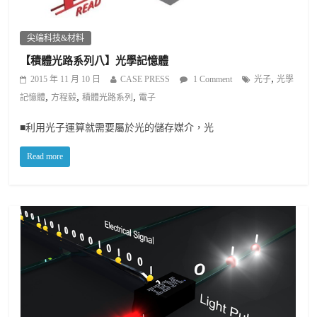
尖端科技&材料
【積體光路系列八】光學記憶體
,
2015 年 11 月 10 日
CASE PRESS
1 Comment
光子
光學
,
,
,
記憶體
方程毅
積體光路系列
電子
■利用光子運算就需要屬於光的儲存媒介，光
Read more