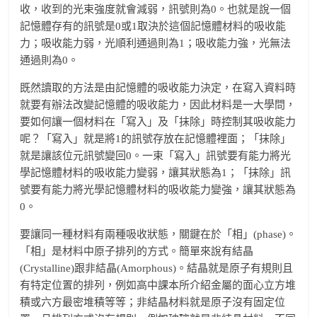
收，收到的光束強度就會減弱，訊號則為0。也就是說一個
記憶體存有的訊號是0或1取決於這個記憶體材料的吸收能
力；吸收能力弱，光順利通過則為1；吸收能力強，光無法
通過則為0。
既然讀取的方法是由記憶體的吸收能力決定，在寫入資料時
就要有辦法改變記憶體的吸收能力，因此材料是一大學問，
要如何讓一個材料在「寫入」及「抹除」時控制其吸收能力
呢？「寫入」就是將1的訊號存放在記憶體裡面；「抹除」
就是讓該位元訊號變回0。一束「寫入」訊號要有能力將光
學記憶體材料的吸收能力變弱，讓其狀態為1；「抹除」訊
號要有能力將光學記憶體材料的吸收能力變強，讓其狀態為
0。
要讓同一種材料有兩種吸收狀態，關鍵在於「相」(phase)。
「相」是材料中原子排列的方式。簡單來說有結晶
(Crystalline)跟非結晶(Amorphous)。結晶就是原子有規則且
有特定位置的排列，例如高中課本所介紹金屬的面心立方堆
積或六方最密堆積等等；非結晶材料就是原子沒有固定位