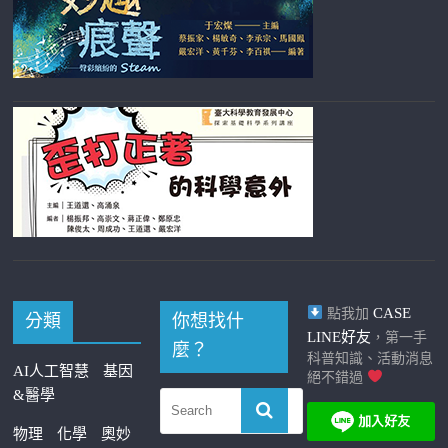
CASE
點我加
分類
你想找什
LINE好友
，第一手
麼？
科普知識、活動消息
AI人工智慧
基因
絕不錯過
&醫學
物理
化學
奧妙