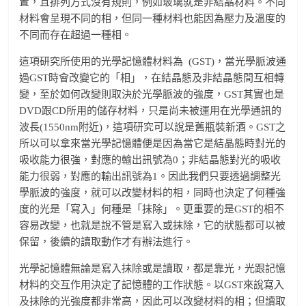
置，且排列方式沒有規則，例如玻璃就是非結晶材料。不同
材料會呈現不同的相，但同一種材料也能因為壓力及溫度的
不同而存在超過一種相。
這項研究所使用的光學記憶體材料為
(GST)，當光學脈波通
過GST時會改變它的「相」，在結晶態及非結晶態間互相轉
變，至於如何改變則取決於光學脈波的強度，GST其實也是
DVD跟CD所用的儲存材料，只是尚未被運用在光學通訊的
波長(1550nm附近)，這項研究可以說是舊瓶裝新酒。GST之
所以可以拿來當光學記憶體便是因為當它是結晶態時對光的
吸收能力很強，對應的輸出訊號為0；非結晶態對光的吸收
能力很弱，對應的輸出訊號為1。因此我們只要透過調整光
學脈波的強度，就可以改變材料的相，同時也決定了何種強
度的光是「寫入」何種是「抹除」。更重要的是GST的相不
容易改變，也就是說不管是寫入或抹除，它的狀態都可以被
保留，後續的讀取動作才有辦法進行。
光學記憶體無論是寫入抹除或是讀取，都是靠光，光跟記憶
材料的交互作用決定了記憶體的工作狀態。以GST來說寫入
及抹除的光強度都非常高，因此可以改變材料的相；但讀取