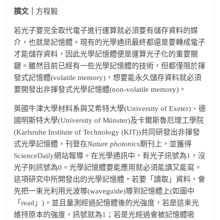
撰文｜
方程毅
若光子要完全取代電子進行運算就必須要有儲存資料的媒
介，也就是記憶體。現有的光學通訊最終都還是要轉成電子
才能儲存資料，因此光學記憶體便是運算光子化的重要關
鍵。雖然目前已經有一些光學記憶體的技術，但都僅限於揮
發式記憶體(volatile memory)，想要能永久儲存資料就必須
要開發出非揮發式光學記憶體(non-volatile memory)。
英國牛津大學材料系與艾希特大學(University of Exeter)、德
國明斯特大學(University of Münster)及卡爾斯魯厄理工學院
(Karlsruhe Institute of Technology (KIT))共同研發出非揮發
式光學記憶體，
刊登在
Nature photonics
期刊上，並獲得
ScienceDaily網站報導。在光學通訊中，有光子訊號為1，沒
光子則訊號為0。光學記憶體要能應用就必須能讀又能寫。
這項研究中所開發出的光學記憶體，若要「讀取」資料，會
先把一束光利用光波導(waveguide)導到記憶體上(如圖中
「read」)，並且量測經過記憶體後的光強度，若是這束光
維持原本的強度，訊號就為1；若是光經過會被記憶體吸