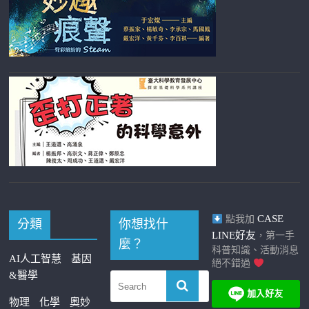
CASE
點我加
分類
你想找什
LINE好友
，第一手
麼？
科普知識、活動消息
AI人工智慧
基因
絕不錯過
&醫學
物理
化學
奧妙