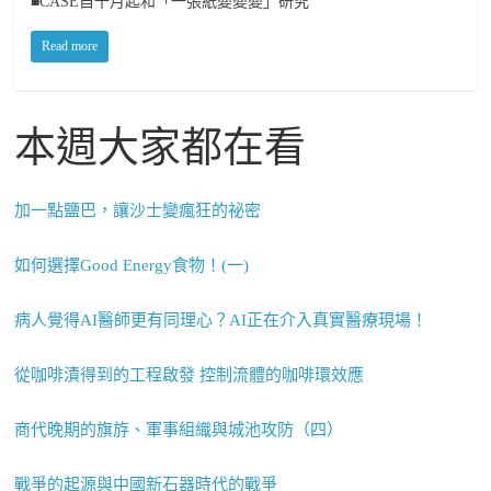
■CASE自十月起和「一張紙變變變」研究
Read more
本週大家都在看
加一點鹽巴，讓沙士變瘋狂的祕密
如何選擇Good Energy食物！(一)
病人覺得AI醫師更有同理心？AI正在介入真實醫療現場！
從咖啡漬得到的工程啟發 控制流體的咖啡環效應
商代晚期的旗斿、軍事組織與城池攻防（四）
戰爭的起源與中國新石器時代的戰爭