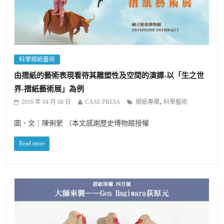
科學摺紙藝術
由摺紙的藝術表現看待其雕塑性及空間的演譯-以「生之世
界-摺紙藝術展」為例
,
2016 年 04 月 08 日
CASE PRESS
摺紙專欄
科學藝術
圖、文｜陳俐縈 （本文感謝歷史博物館授權
Read more