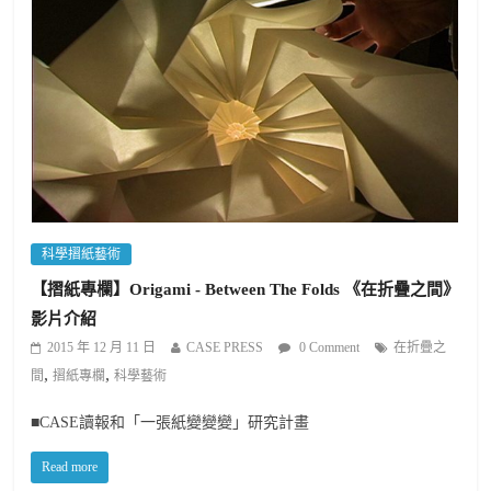
科學摺紙藝術
【摺紙專欄】Origami - Between The Folds 《在折疊之間》
影片介紹
2015 年 12 月 11 日
CASE PRESS
0 Comment
在折疊之
,
,
間
摺紙專欄
科學藝術
■CASE讀報和「一張紙變變變」研究計畫
Read more