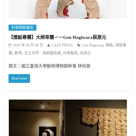
科學摺紙藝術
【摺紙專欄】大師來襲－－Gen Hagiwara萩原元
,
,
2016 年 04 月 08 日
CASE PRESS
Gen Hagiwara
摺痕
摺紙專
,
,
,
,
欄
數學
生之世界：摺紙藝術展
科學藝術
萩原元
撰文｜國立臺灣大學動物博物館幹事 林怡蓉
Read more