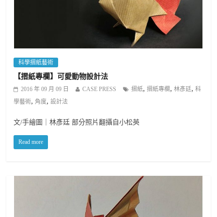
科學摺紙藝術
【摺紙專欄】可愛動物設計法
,
,
,
2016 年 09 月 09 日
CASE PRESS
摺紙
摺紙專欄
林彥廷
科
,
,
學藝術
角度
設計法
文/手繪圖｜林彥廷 部分照片翻攝自小松英
Read more