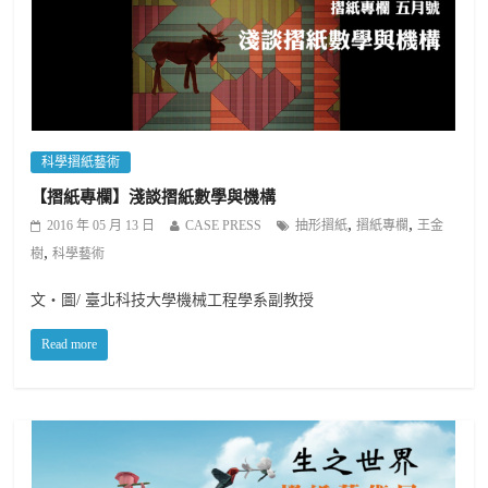
科學摺紙藝術
【摺紙專欄】淺談摺紙數學與機構
,
,
2016 年 05 月 13 日
CASE PRESS
抽形摺紙
摺紙專欄
王金
,
樹
科學藝術
文・圖/ 臺北科技大學機械工程學系副教授
Read more