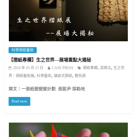
科學摺紙藝術
【摺紙專欄】生之世界—展場重點大揭秘
,
,
2016 年 03 月 11 日
CASE PRESS
摺紙專欄
濕摺法
生之世
,
,
,
界：摺紙藝術展
科學藝術
鑲嵌式摺紙
雙色摺
撰文｜一張紙變變變計劃 張㦤尹 探勘地
Read more