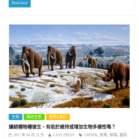
Read more
生物
繽紛生態
醫學&基因
讓絕種物種復生、有助於維持或增加生物多樣性嗎？
,
,
,
2017 年 04 月 21 日
CASE PRESS
CRISPR
保育
候鴿
基因