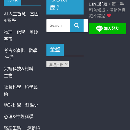
LINE好友
，第一手
麼？
科普知識、活動消息
AI人工智慧
基因
絕不錯過
&醫學
物理
化學
奧妙
宇宙
彙整
考古&演化
數學
生活
尖端科技&材料
生物
社會科學
科學藝
術
地球科學
科學史
心理&神經科學
繽紛生態
運動科