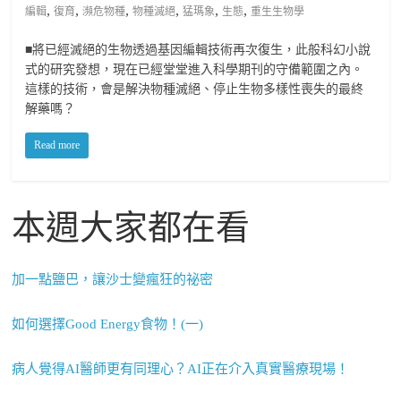
,
,
,
,
,
,
編輯
復育
瀕危物種
物種滅絕
猛瑪象
生態
重生生物學
■將已經滅絕的生物透過基因編輯技術再次復生，此般科幻小說
式的研究發想，現在已經堂堂進入科學期刊的守備範圍之內。
這樣的技術，會是解決物種滅絕、停止生物多樣性喪失的最終
解藥嗎？
Read more
本週大家都在看
加一點鹽巴，讓沙士變瘋狂的祕密
如何選擇Good Energy食物！(一)
病人覺得AI醫師更有同理心？AI正在介入真實醫療現場！