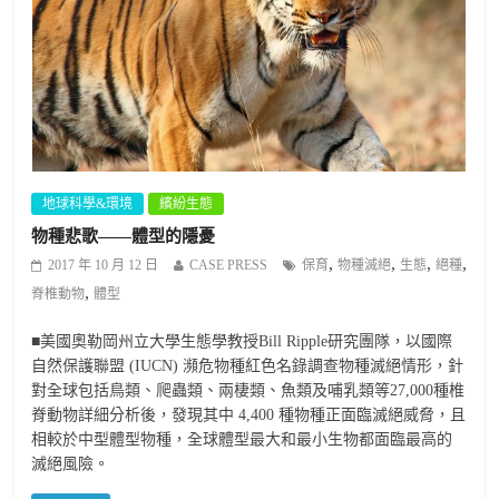
地球科學&環境
繽紛生態
物種悲歌——體型的隱憂
,
,
,
,
2017 年 10 月 12 日
CASE PRESS
保育
物種滅絕
生態
絕種
,
脊椎動物
體型
■美國奧勒岡州立大學生態學教授Bill Ripple研究團隊，以國際
自然保護聯盟 (IUCN) 瀕危物種紅色名錄調查物種滅絕情形，針
對全球包括鳥類、爬蟲類、兩棲類、魚類及哺乳類等27,000種椎
脊動物詳細分析後，發現其中 4,400 種物種正面臨滅絕威脅，且
相較於中型體型物種，全球體型最大和最小生物都面臨最高的
滅絕風險。