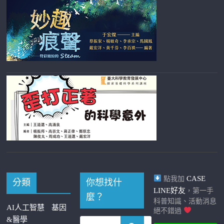
CASE
點我加
分類
你想找什
LINE好友
，第一手
麼？
科普知識、活動消息
AI人工智慧
基因
絕不錯過
&醫學