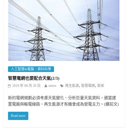
人工智慧&電腦、資料科學
智慧電網也要配合天氣(2/3)
,
,
2019 年 08 月 20 日
intern
再生能源
智慧電網
氣候
新的電網規劃必須考慮天氣變化、分析巨量天氣資料，適當建
置電廠與輸電線路，再生能源才有機會成為發電主力。(續前文)
Read more