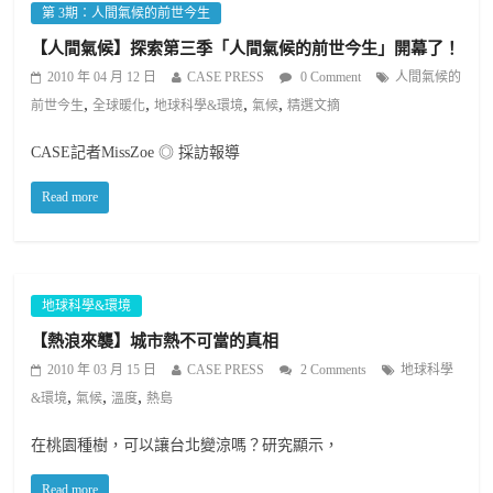
第 3期：人間氣候的前世今生
【人間氣候】探索第三季「人間氣候的前世今生」開幕了！
2010 年 04 月 12 日
CASE PRESS
0 Comment
人間氣候的
,
,
,
,
前世今生
全球暖化
地球科學&環境
氣候
精選文摘
CASE記者MissZoe ◎ 採訪報導
Read more
地球科學&環境
【熱浪來襲】城市熱不可當的真相
2010 年 03 月 15 日
CASE PRESS
2 Comments
地球科學
,
,
,
&環境
氣候
溫度
熱島
在桃園種樹，可以讓台北變涼嗎？研究顯示，
Read more