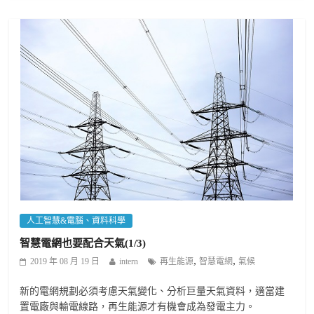
人工智慧&電腦、資料科學
智慧電網也要配合天氣(1/3)
,
,
2019 年 08 月 19 日
intern
再生能源
智慧電網
氣候
新的電網規劃必須考慮天氣變化、分析巨量天氣資料，適當建
置電廠與輸電線路，再生能源才有機會成為發電主力。