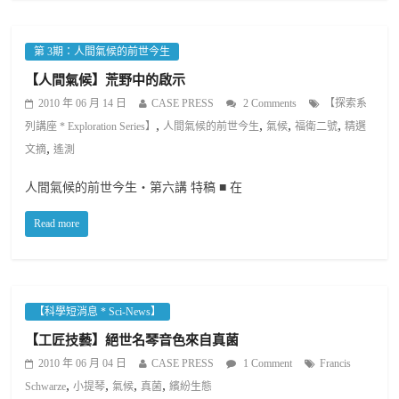
第 3期：人間氣候的前世今生
【人間氣候】荒野中的啟示
2010 年 06 月 14 日
CASE PRESS
2 Comments
【探索系
,
,
,
,
列講座 * Exploration Series】
人間氣候的前世今生
氣候
福衛二號
精選
,
文摘
遙測
人間氣候的前世今生‧第六講 特稿 ■ 在
Read more
【科學短消息 * Sci-News】
【工匠技藝】絕世名琴音色來自真菌
2010 年 06 月 04 日
CASE PRESS
1 Comment
Francis
,
,
,
,
Schwarze
小提琴
氣候
真菌
繽紛生態