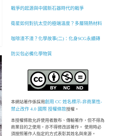
戰爭的起源與中國新石器時代的戰爭
衛星如何對抗太空的極端溫度？多層隔熱材料
咖啡渣不渣？化學故事(二)：化身SCG永續磚
防災包必備化學物質
創用 CC 姓名標示-非商業性-
本網站著作係採用
禁止改作 4.0 國際 授權條款
授權。
本授權條款允許使用者散布、傳輸著作，但不得為
商業目的之使用，亦不得修改該著作。 使用時必
須按照著作人指定的方式表彰其姓名與來源。