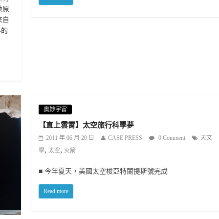
地原
來自
界的
奧妙宇宙
【直上雲霄】太空旅行科學夢
2011 年 06 月 20 日
CASE PRESS
0 Comment
天文
,
,
學
太空
火箭
■ 今年夏天，美國太空梭亞特蘭提斯號完成
Read more