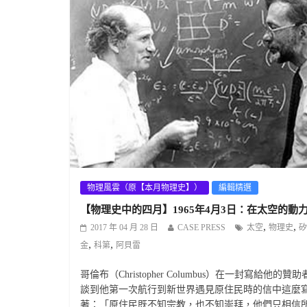
物理風雲（原【本月物理史】）
編輯精選
【物理史中的四月】1965年4月3日：在太空的動
,
,
2017 年 04 月 28 日
CASE PRESS
太空
物理史
矽
,
,
金
科第
阿貝雷
哥倫布（Christopher Columbus）在一封寫給他的贊
談到他第一次航行到新世界遇見原住民時的信中這麼
著：「原住民既不知宗教，也不知崇拜，他們只相信