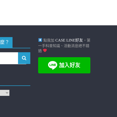
CASE LINE好友
點我加
，第
麼？
一手科普知識、活動消息絕不錯
過