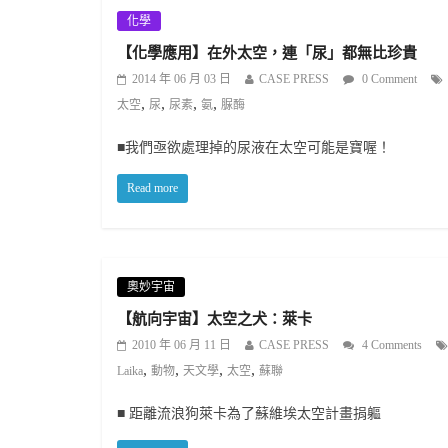
化學
【化學應用】在外太空，連「尿」都無比珍貴
2014 年 06 月 03 日
CASE PRESS
0 Comment
,
,
,
,
太空
尿
尿素
氨
脲酶
■我們亟欲處理掉的尿液在太空可能是寶喔！
Read more
奧妙宇宙
【航向宇宙】太空之犬：萊卡
2010 年 06 月 11 日
CASE PRESS
4 Comments
,
,
,
,
Laika
動物
天文學
太空
蘇聯
■ 距離流浪狗萊卡為了蘇維埃太空計畫捐軀