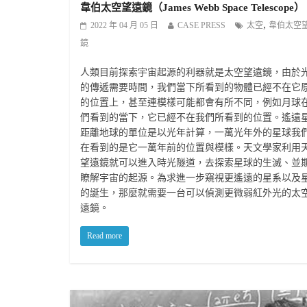
韋伯太空望遠鏡（James Webb Space Telescope）
,
2022 年 04 月 05 日
CASE PRESS
太空
韋伯太空
鏡
人類目前探索宇宙起源的利器就是太空望遠鏡，由於
的傳遞需要時間，我們當下所看到的物體已經不在它
的位置上，甚至連模樣可能都會有所不同，例如月球
們看到的當下，它已經不在我們所看到的位置。遙遠
距離地球的單位是以光年計算，一萬光年外的星球我
在看到的是它一萬年前的位置與模樣。天文學家利用
望遠鏡就可以進入時光隧道，去探索星球的生滅、並
瞭解宇宙的起源。為求進一步窺視更遙遠的星系以及
的誕生，那麼就需要一台可以偵測更微弱紅外光的太
遠鏡。
Read more