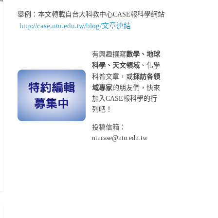
舉例：本文轉載自台大科教中心CASE報科學網站
http://case.ntu.edu.tw/blog/文章連結
有興趣撰寫
數學、地球
科學、天文領域
、化學
科普文章，或
採訪各領
域專家
的朋友們，快來
加入CASE報科學的行
列吧！
投稿信箱：
ntucase@ntu.edu.tw