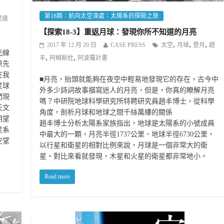
第18期：航向太空深處：太陽系的探險之旅
望遠
【探索18-3】重返月球：發現你所不知道的月亮
,
,
,
2017 年 12 月 20 日
CASE PRESS
太空
月球
登月
趙
光線
,
,
丰
阿姆斯壯
阿波羅計畫
原先
在我
■月亮，抬頭就能夠在夜空中輕易地發現它的存在，古今中
星球
外多少詩詞故事描寫迷人的月亮，但是，你真的瞭解月亮
們現
嗎？中研院地球科學研究所特聘研究員趙丰博士，從科學
天文
角度，剖析月球和地球之間千絲萬縷的關係
期望
趙丰博士分析太陽系家族指出，地球是太陽系的小號成員
星系
中最大的一顆，月亮半徑1737公里、地球半徑6730公里，
空望
以行星和衛星的相對比例來說，月球是一個非常大的衛
星。對比來看就發現，木星和火星的衛星都非常地小。
Read more