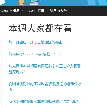
CASE出版品
CASE官網
科月50大全
本週大家都在看
加一點鹽巴，讓沙士變瘋狂的祕密
如何選擇Good Energy食物！(一)
病人覺得AI醫師更有同理心？AI正在介入真實
醫療現場！
從咖啡漬得到的工程啟發 控制流體的咖啡環效
應
商代晚期的旗斿、軍事組織與城池攻防（四）