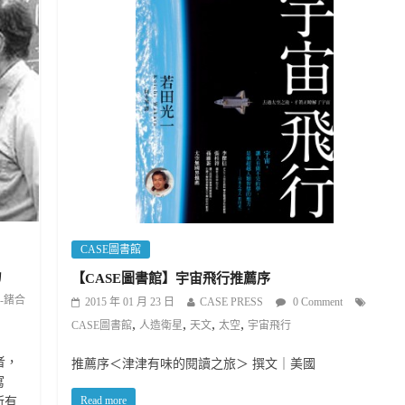
CASE圖書館
力
【CASE圖書館】宇宙飛行推薦序
-鍺合
2015 年 01 月 23 日
CASE PRESS
0 Comment
,
,
,
,
CASE圖書館
人造衛星
天文
太空
宇宙飛行
助者，
推薦序＜津津有味的閱讀之旅＞ 撰文｜美國
寫
Read more
所有