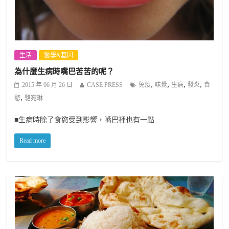
生活
醫學&基因
為什麼生病時嘴巴苦苦的呢？
,
,
,
,
2015 年 06 月 26 日
CASE PRESS
免疫
味覺
生病
發炎
食
,
慾
駱宛琳
■生病時除了食慾受到影響，嘴巴裡也有一點
Read more