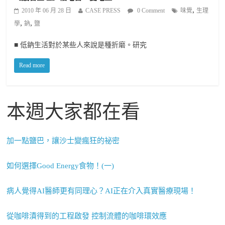
,
2010 年 06 月 28 日
CASE PRESS
0 Comment
味覺
生理
,
,
學
鈉
鹽
■ 低鈉生活對於某些人來說是種折磨。研究
Read more
本週大家都在看
加一點鹽巴，讓沙士變瘋狂的祕密
如何選擇Good Energy食物！(一)
病人覺得AI醫師更有同理心？AI正在介入真實醫療現場！
從咖啡漬得到的工程啟發 控制流體的咖啡環效應