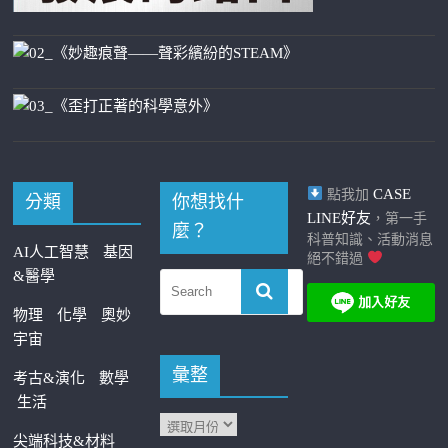
CASE
點我加
分類
你想找什
LINE好友
，第一手
麼？
科普知識、活動消息
AI人工智慧
基因
絕不錯過
&醫學
物理
化學
奧妙
宇宙
彙整
考古&演化
數學
生活
尖端科技&材料