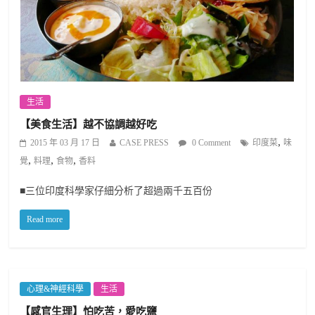
生活
【美食生活】越不協調越好吃
,
2015 年 03 月 17 日
CASE PRESS
0 Comment
印度菜
味
,
,
,
覺
料理
食物
香料
■三位印度科學家仔細分析了超過兩千五百份
Read more
心理&神經科學
生活
【感官生理】怕吃苦，愛吃鹽