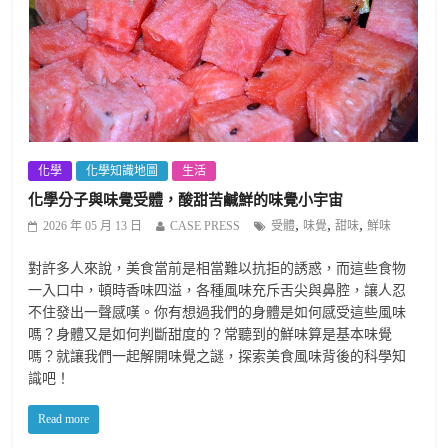
化學
化學知識地圖
生活
化學分子與味覺受體，酸甜苦鹹鮮的味覺小宇宙
,
,
,
2026 年 05 月 13 日
CASE PRESS
受體
味覺
甜味
鮮味
對許多人來說，美食當前是相當難以抗拒的誘惑，而這些食物
一入口中，頓時香味四溢，各種風味充斥舌尖與鼻腔，讓人忍
不住發出一聲感嘆。你有想過我們的身體是如何感受這些風味
嗎？身體又是如何判斷甜度的？常聽到的鮮味算是基本味覺
嗎？就讓我們一起解開味覺之謎，探索美食風味背後的科學知
識吧！
Read more