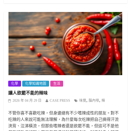
化學
化學知識地圖
生活
讓人欲罷不能的辣味
,
,
2026 年 04 月 29 日
CASE PRESS
味覺
腦內啡
辣
不管你喜不喜歡吃辣，但身邊總有不少嗜辣成性的朋友。對不
吃辣的人來說可能無法理解，為什麼每次吃辣把自己搞得汗流
浹背、泣涕橫流，但那些嗜辣者還是欲罷不能，但這可不是他