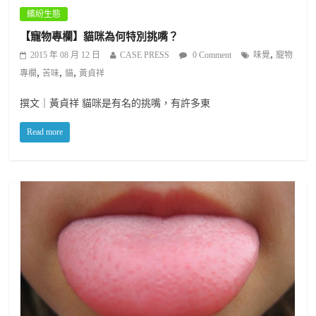
繽紛生態
【寵物專欄】貓咪為何特別挑嘴？
,
2015 年 08 月 12 日
CASE PRESS
0 Comment
味覺
寵物
,
,
,
專欄
苦味
貓
黃貞祥
撰文｜黃貞祥 貓咪是有名的挑嘴，有許多東
Read more