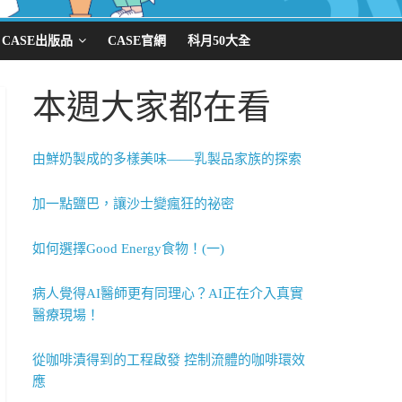
CASE出版品
CASE官網
科月50大全
本週大家都在看
由鮮奶製成的多樣美味——乳製品家族的探索
加一點鹽巴，讓沙士變瘋狂的祕密
如何選擇Good Energy食物！(一)
病人覺得AI醫師更有同理心？AI正在介入真實
醫療現場！
從咖啡漬得到的工程啟發 控制流體的咖啡環效
應