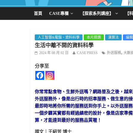
首頁
CASE專欄
【探索系列講座】
【
人工智慧&電腦、資料科學
本月精選
演算法
編輯
生活中離不開的資料科學
,
2024 年 08 月 02 日
CASE PRESS
外送服務
大數
分享至
你常常點食物、生鮮外送嗎？網路普及之後，越來
外送服務外，像是出行時的招車服務、做生意的接
最即時地將你所需的服務送到你手上。以外送服務
一個步驟其實都有經過縝密的設計，像是店家準備
算，才能達到最好的服務品質喔！
撰文｜王紹芳 博士