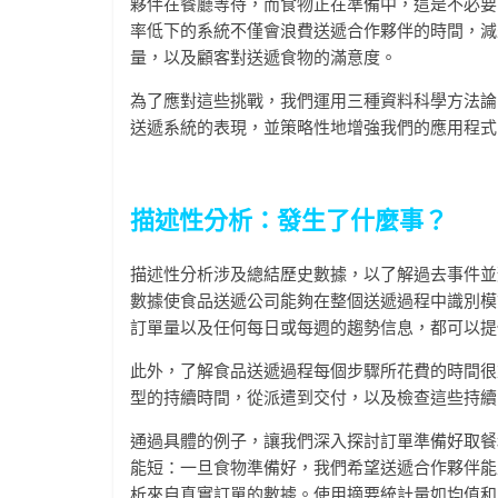
夥伴在餐廳等待，而食物正在準備中，這是不必要
率低下的系統不僅會浪費送遞合作夥伴的時間，減
量，以及顧客對送遞食物的滿意度。
為了應對這些挑戰，我們運用三種資料科學方法論
送遞系統的表現，並策略性地增強我們的應用程式
描述性分析：發生了什麼事？
描述性分析涉及總結歷史數據，以了解過去事件並
數據使食品送遞公司能夠在整個送遞過程中識別模
訂單量以及任何每日或每週的趨勢信息，都可以提
此外，了解食品送遞過程每個步驟所花費的時間很
型的持續時間，從派遣到交付，以及檢查這些持續
通過具體的例子，讓我們深入探討訂單準備好取餐
能短：一旦食物準備好，我們希望送遞合作夥伴能
析來自真實訂單的數據。使用摘要統計量如均值和