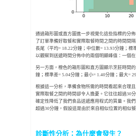
通過箱形圖或直方圖進一步視覺化這些指標的分佈
了訂單準備好取餐和實際取餐時間之間的時間間隔
長尾（平均= 18.22分鐘；中位數= 13.93分鐘；標準
以觀察到送遞時間分佈中的兩個明顯峰值：一個在1
另一方面，橙色的箱形圖和直方圖顯示烹飪時間的分佈較
鐘；標準差= 5.04分鐘；最小= 1.40分鐘；最大
根據這一分析，準備食物所需的時間看起來合理且
實際取餐之間的時間卻令人擔憂。它往往超過30
確定性降低了我們食品送遞應用程式的質量。我們
超過30分鐘，假設這是由於來自相似位置的相似
診斷性分析：為什麼會發生？