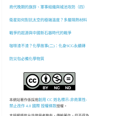
商代晚期的旗斿、軍事組織與城池攻防（四）
衛星如何對抗太空的極端溫度？多層隔熱材料
戰爭的起源與中國新石器時代的戰爭
咖啡渣不渣？化學故事(二)：化身SCG永續磚
防災包必備化學物質
創用 CC 姓名標示-非商業性-
本網站著作係採用
禁止改作 4.0 國際 授權條款
授權。
本授權條款允許使用者散布、傳輸著作，但不得為