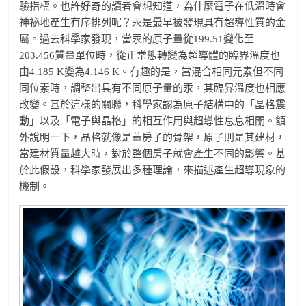
驗指標。也許好奇的讀者會想知道，為什麼電子在低溫時會
神祕地產生有序排列呢？汞是最早被發現具有超導性質的金
屬。過去科學家發現，當汞的原子量從199.51變化至
203.456質量單位時，從正常態轉變為超導體的臨界溫度也
由4.185 K變為4.146 K。有趣的是，當混合相同元素但不同
同位素時，調整出具有不同原子量的汞，其臨界溫度也相應
改變。基於這樣的關聯，科學家認為原子結構中的「晶格震
動」以及「電子與晶格」的相互作用與超導性息息相關。額
外說明一下，晶格就像是蓋房子的骨架，原子則是其建材，
當建材質量越大時，對於整個房子就會產生不同的影響。基
於此假設，科學家發展出多種理論，來描述產生超導現象的
機制。