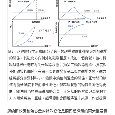
圖2：超導體特性示意圖；(a)第一類超導體磁化強度與外加磁場
的關係，其磁化方向與外加磁場相反，故加一個負號，該材料
超越臨界磁場時將失去超導狀態；(b)第二類超導體磁化強度與
外加磁場的關係，在第一臨界磁場與第二臨界磁場之間，磁力
線將部分穿透材料；(c)物體中熵值與溫度的關係，正常態的熵
值將隨著溫度下降而線性降低，但超導狀態的物質會降低得更
快；(d)由熵值換算而得知熱容量，正常態的熱容量與溫度的平
方的關係將為一直線，超導體則會隨著降溫｜來源：作者提供
邁納斯效應和熱容量的特殊變化是觀察超導體的兩大重要實