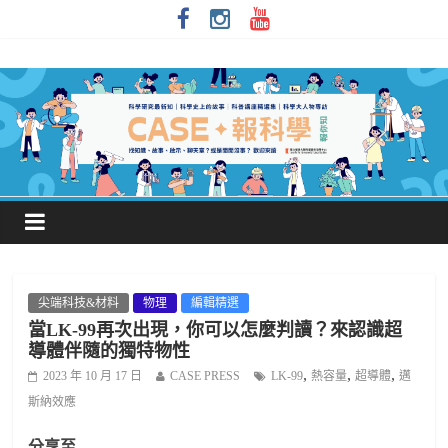
尖端科技&材料
物理
編輯精選
當LK-99再次出現，你可以怎麼判讀？來認識超
導體伴隨的獨特物性
,
,
,
2023 年 10 月 17 日
CASE PRESS
LK-99
熱容量
超導體
邁
斯納效應
分享至