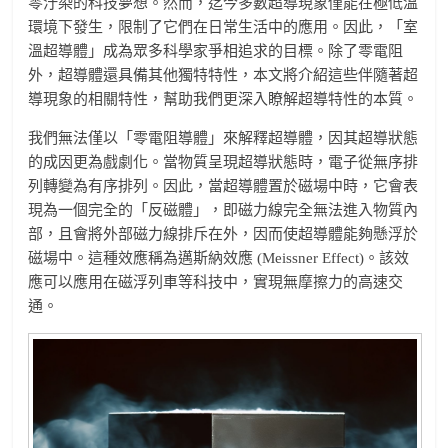
零汙染的科技夢想。然而，迄今多數超導現象僅能在極低溫
環境下發生，限制了它們在日常生活中的應用。因此，「室
溫超導體」成為眾多科學家爭相追求的目標。除了零電阻
外，超導體還具備其他獨特特性，本文將介紹這些伴隨著超
導現象的相關特性，幫助我們更深入瞭解超導特性的本質。
我們無法僅以「零電阻導體」來解釋超導體，因其超導狀態
的成因更為戲劇化。當物質呈現超導狀態時，電子從無序排
列轉變為有序排列。因此，當超導體置於磁場中時，它會表
現為一個完全的「反磁體」，即磁力線完全無法進入物質內
部，且會將外部磁力線排斥在外，因而使超導體能夠懸浮於
磁場中。這種效應稱為邁斯納效應 (Meissner Effect)。該效
應可以應用在磁浮列車等科技中，實現無摩擦力的高速交
通。