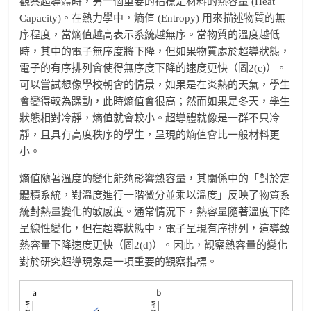
觀察超導體時，另一個重要的指標是材料的熱容量 (Heat
Capacity)。在熱力學中，熵值 (Entropy) 用來描述物質的無
序程度，當熵值越高表示系統越無序。當物質的溫度越低
時，其中的電子無序度將下降，但如果物質處於超導狀態，
電子的有序排列會使得無序度下降的速度更快（圖2(c)）。
可以嘗試想像學校朝會的情景，如果是在炎熱的天氣，學生
會變得較為躁動，此時熵值會很高；然而如果是冬天，學生
狀態相對冷靜，熵值就會較小。超導體就像是一群不只冷
靜，且具有高度秩序的學生，呈現的熵值會比一般材料更
小。
熵值隨著溫度的變化能夠影響熱容量，其關係中的「對於定
體積系統，對溫度進行一階微分並乘以溫度」反映了物質系
統對熱量變化的敏感度。通常情況下，熱容量隨著溫度下降
呈線性變化，但在超導狀態中，電子呈現有序排列，這導致
熱容量下降速度更快（圖2(d)）。因此，觀察熱容量的變化
對於研究超導現象是一項重要的觀察指標。