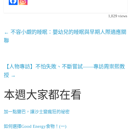
1,029
views
←
不容小覷的睡眠：嬰幼兒的睡眠與早期人際適應關
聯
【人物專訪】不怕失敗、不斷嘗試——專訪周崇熙教
授
→
本週大家都在看
加一點鹽巴，讓沙士變瘋狂的祕密
如何選擇Good Energy食物！(一)