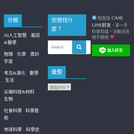
CASE
點我加
分類
你想找什
LINE好友
，第一手
麼？
科普知識、活動消息
AI人工智慧
基因
絕不錯過
&醫學
物理
化學
奧妙
宇宙
彙整
考古&演化
數學
生活
尖端科技&材料
生物
社會科學
科學藝
術
地球科學
科學史