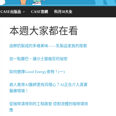
CASE出版品
CASE官網
科月50大全
本週大家都在看
由鮮奶製成的多樣美味——乳製品家族的探索
加一點鹽巴，讓沙士變瘋狂的祕密
如何選擇Good Energy食物！(一)
病人覺得AI醫師更有同理心？AI正在介入真實
醫療現場！
從咖啡漬得到的工程啟發 控制流體的咖啡環效
應