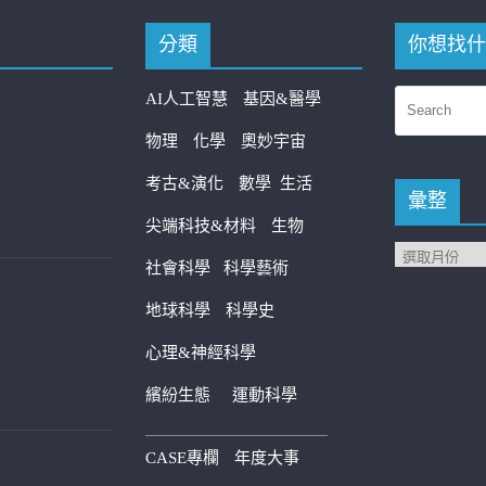
分類
你想找什
AI人工智慧
基因&醫學
物理
化學
奧妙宇宙
考古&演化
數學
生活
彙整
尖端科技&材料
生物
社會科學
科學藝術
地球科學
科學史
心理&神經科學
繽紛生態
運動科學
————————————
CASE專欄
年度大事