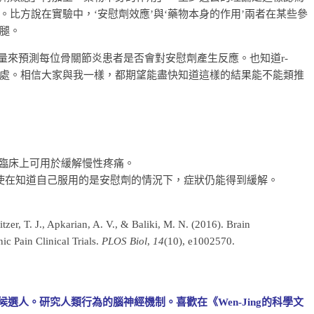
比方說在實驗中，‘安慰劑效應’與‘藥物本身的作用’兩者在某些參
腿。
數量來預測每位骨關節炎患者是否會對安慰劑產生反應。也知道r-
好處。相信大家與我一樣，都期望能盡快知道這樣的結果能不能類推
e)，臨床上可用於緩解慢性疼痛。
使在知道自己服用的是安慰劑的情況下，症狀仍能得到緩解。
tzer, T. J., Apkarian, A. V., & Baliki, M. N. (2016). Brain
c Pain Clinical Trials.
PLOS Biol
,
14
(10), e1002570.
候選人。研究人類行為的腦神經機制。喜歡在《Wen-Jing的科學文