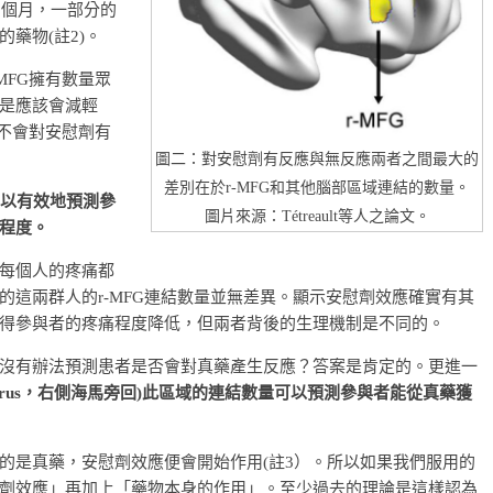
三個月，一部分的
藥物(註2)。
MFG擁有數量眾
是應該會減輕
就不會對安慰劑有
圖二：對安慰劑有反應與無反應兩者之間最大的
差別在於r-MFG和其他腦部區域連結的數量。
可以有效地預測參
圖片來源：Tétreault等人之論文。
程度。
每個人的疼痛都
這兩群人的r-MFG連結數量並無差異。顯示安慰劑效應確實有其
得參與者的疼痛程度降低，但兩者背後的生理機制是不同的。
沒有辦法預測患者是否會對真藥產生反應？答案是肯定的。更進一
ocampal gyrus，右側海馬旁回)此區域的連結數量可以預測參與者能從真藥獲
的是真藥，安慰劑效應便會開始作用(註3）。所以如果我們服用的
劑效應」再加上「藥物本身的作用」。至少過去的理論是這樣認為