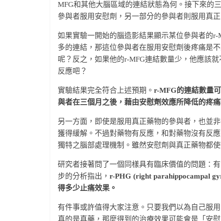
MFG和其他大腦區域的連結狀態為何。接下來的
參與者服用安慰劑，另一部分的參與者則服用真正的
如果實驗一開始的腦造影結果顯示某位參與者的r-
多的連結，那這位參與者在服用安慰劑後疼痛是不
呢？反之，如果他的r-MFG連結數量少，他應該
反應吧？
實驗結果完全符合上述預期。
r-MFG的連結數量
與者在三個月之後，藉由安慰劑效應所降低的疼痛
另一方面，即使是服用真正藥物的參與者，也並非
獲得緩解。不過對藥物有反應，和對藥物沒有反應的
獨特之腦部處理機制。雖然安慰劑與真正藥物都使
研究者接著問了一個同樣具有臨床價值的問題：有
步的分析指出，
r-PHG (right parahipp
得多少止痛效果。
有件事或許值得大家注意。只要我們以為自己服用
真的是真藥，那麼得到的治療效果可能會是「安慰