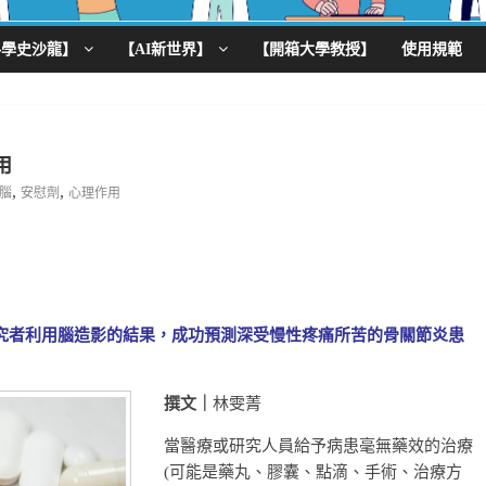
科學史沙龍】
【AI新世界】
【開箱大學教授】
使用規範
用
,
,
腦
安慰劑
心理作用
究者利用腦造影的結果，成功預測深受慢性疼痛所苦的骨關節炎患
撰文｜
林雯菁
當醫療或研究人員給予病患毫無藥效的治療
(可能是藥丸、膠囊、點滴、手術、治療方