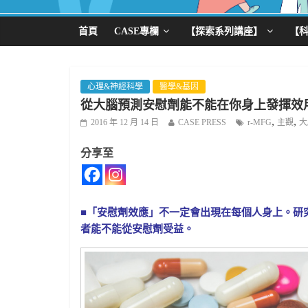
首頁
CASE專欄
【探索系列講座】
【
心理&神經科學
醫學&基因
從大腦預測安慰劑能不能在你身上發揮效
,
,
2016 年 12 月 14 日
CASE PRESS
r-MFG
主觀
大
分享至
■「安慰劑效應」不一定會出現在每個人身上。研
者能不能從安慰劑受益。