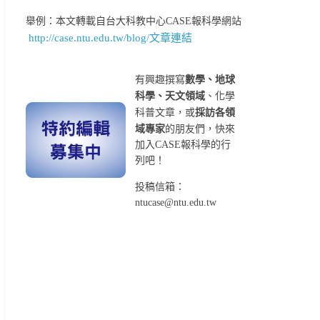
舉例：本文轉載自台大科教中心CASE報科學網站
http://case.ntu.edu.tw/blog/文章連結
有興趣撰寫
數學、地球
科學、天文領域
、化學
科普文章，或
採訪各領
域專家
的朋友們，快來
加入CASE報科學的行
列吧！
投稿信箱：
ntucase@ntu.edu.tw