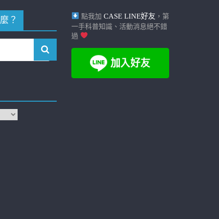
CASE LINE好友
點我加
，第
麼？
一手科普知識、活動消息絕不錯
過