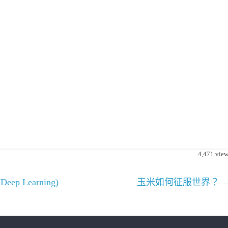
4,471
view
Learning)
玉米如何征服世界？