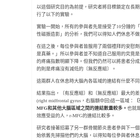
以這個研究目的為前提，研究者將目標鎖定在長期受「骨關
行了以下的實驗。
實驗一開始，所有的參與者先是接受了10分鐘的「靜息態功
性磁振造影」的分析，我們可以得知人們休息不做
在這之後，每位參與者皆服用了兩個禮拜的安慰劑
是真藥。」所以參與者並不知道自己服用的究竟是
的疼痛指數明顯下降。但我們仍然可以將患者分成
的則是疼痛沒有減低的〔無反應組〕。
這兩群人在休息時大腦內各區域的連結有什麼不同
結果指出，〔有反應組〕和〔無反應組〕最大的差別
(right midfrontal gyrus，右腦額中回)這一區域：
〔
MFG和其他大腦區域之間的連結數量較多。
也就
效應受益的人，r-MFG的連結比較多。
研究者接著招募了另一群骨關節炎患者參與下一個
始依舊先掃描他們的大腦，以得知每位參與者休息時