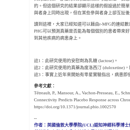
的。但這個研究的結果卻顯示這樣的假設過於簡單。
與者身上同時出現，但在某些參與者身上卻互扯後
讀到這裡，大家已經知道可以藉由r-MFG的連結
PHG可以預測真藥是否能為每個個別的患者帶來
到其他疾病的病患身上。
註1：此研究使用的安慰劑為乳糖 (lactose)。
註2：此研究使用的真藥為度洛西汀 (duloxetin
註3：事實上近年來開始有零星實驗指出，病患即
參考文獻：
Tétreault, P., Mansour, A., Vachon-Presseau, E., Schni
Connectivity Predicts Placebo Response across Chroni
https://doi.org/10.1371/journal.pbio.1002570
--
作者：英國倫敦大學學院(UCL)認知神經科學博士