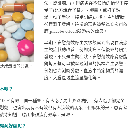
法、或訓練...)，但病患在不知情的情況下接
受了(比方說吞了藥丸、膠囊，或打了點
滴、動了手術、接受訓練)之後，主觀症狀
卻得到了緩解。這樣的現象被稱為安慰劑效
應(placebo effect)所帶來的效果。
早期，安慰劑效應主要被觀察到出現在病患
主觀症狀的改善，例如疼痛。但後來的研究
發現，不只是主觀症狀，安慰劑效應竟然能
夠對某些可以被客觀測量的指標產生影響。
達成最後的共識。
例如智力測驗分數、血液中特定物質的濃
度、大腦區域血流量變化等。
本嗎？
100%有效。同一種藥，有人吃了馬上藥到病除，有人吃了卻完全
慰劑，也會出現有人有效但有人沒效的現象。但麻煩的是，患者究
後才知道。聽起來很沒有效率，是吧？
得到好處呢？