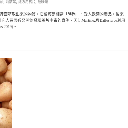
,
,
,
丁酸
前額葉
處方用鴉片
麩胺酸
py flower)裡面萃取出來的物質，它曾經是相當「時尚」、受人歡迎的毒品，後來
近又開始發現鴉片中毒的案例，因此Martínez與Ballesteros利用
s 2019)。