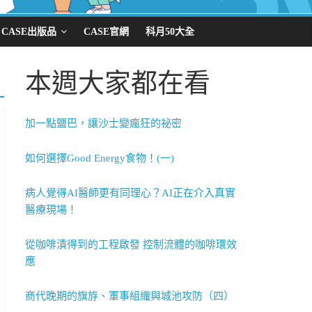
CASE出版品
CASE官網
科月50大全
本週大家都在看
加一點鹽巴，讓沙士變瘋狂的祕密
如何選擇Good Energy食物！(一)
病人覺得AI醫師更有同理心？AI正在介入真實
醫療現場！
從咖啡漬得到的工程啟發 控制流體的咖啡環效
應
商代晚期的旗斿、軍事組織與城池攻防（四）