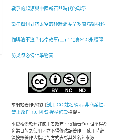
戰爭的起源與中國新石器時代的戰爭
衛星如何對抗太空的極端溫度？多層隔熱材料
咖啡渣不渣？化學故事(二)：化身SCG永續磚
防災包必備化學物質
創用 CC 姓名標示-非商業性-
本網站著作係採用
禁止改作 4.0 國際 授權條款
授權。
本授權條款允許使用者散布、傳輸著作，但不得為
商業目的之使用，亦不得修改該著作。 使用時必
須按照著作人指定的方式表彰其姓名與來源。