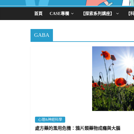
首頁
CASE專欄
【探索系列講座】
【
GABA
心理&神經科學
處方藥的濫用危機：鴉片類藥物成癮與大腦