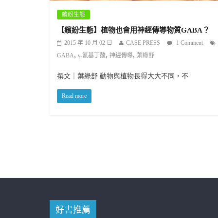
繽紛生態
【繽紛生態】植物也會用神經傳導物質GABA？
2015 年 10 月 02 日
CASE PRESS
1 Comment
,
,
,
GABA
γ-氨基丁酸
神經傳導
葉綠舒
撰文｜葉綠舒 動物與植物長得大大不同，不
Read more
好書推薦