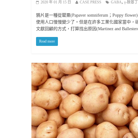
,
2020 年 01 月 15 日
CASE PRESS
GABA
γ-胺基
鴉片是一種從罌粟(Papaver somniferum；Pop
使用人口慢慢變少了。但是在許多工業化國家當中，研究人員最
文獻回顧的方式，打算找出原因(Martinez and Ballestero
Read more