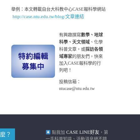
舉例：本文轉載自台大科教中心CASE報科學網站
http://case.ntu.edu.tw/blog/文章連結
有興趣撰寫
數學、地球
科學、天文領域
、化學
科普文章，或
採訪各領
域專家
的朋友們，快來
加入CASE報科學的行
列吧！
投稿信箱：
ntucase@ntu.edu.tw
CASE LINE好友
點我加
，第
麼？
一手科普知識、活動消息絕不錯