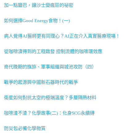
加一點鹽巴，讓沙士變瘋狂的祕密
如何選擇Good Energy食物！(一)
病人覺得AI醫師更有同理心？AI正在介入真實醫療現場！
從咖啡漬得到的工程啟發 控制流體的咖啡環效應
商代晚期的旗斿、軍事組織與城池攻防（四）
戰爭的起源與中國新石器時代的戰爭
衛星如何對抗太空的極端溫度？多層隔熱材料
咖啡渣不渣？化學故事(二)：化身SCG永續磚
防災包必備化學物質