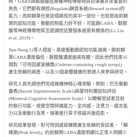
時，GABA與麩胺酸這兩種神經傳導物質扮演著非常重要的
角色，它們都有調控(Regulate)酬賞系統(Reward system)的
能力，而前額葉也是這個路徑的其中一部份，也就是說前額
葉的認知功能、衝動控制能力好不好，可能跟GABA、麩胺
酸等神經傳導物質怎麼調控這整個系統是有關係的(Li, Liu
et al. 2019)。
Jian-Neng Li等人假設，高度衝動跟認知功能減損，跟前額
葉GABA濃度偏低、麩胺酸濃度過高有關，因此他們找來35
個對「可待因感冒糖漿(Codeine-containing cough syrup)」
產生依賴的病患，以及35個身體健康的普通人來參與研究。
研究人員先請他們完成幾種神經心理測驗，例如：巴氏衝動
量表(Barratt Impulsiveness Scale))與蒙特利爾認知評估
(Montreal Cognitive Assessment Scale)，以瞭解受試者目前
的執行功能、視覺空間辨識能力、定向感、注意力、語言能
力以及衝動行為等。接著進行質子核磁共振造影。
研究結果發現，對可待因感冒糖漿產生依賴的受試者，「巔
峰期(Peak level)」的前額葉GABA濃度明顯比正常人明顯少