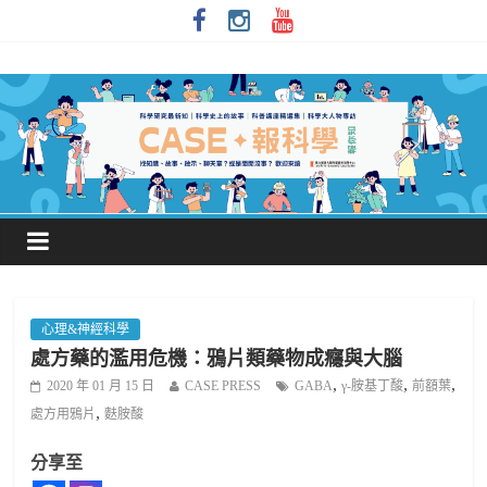
心理&神經科學
處方藥的濫用危機：鴉片類藥物成癮與大腦
,
,
,
2020 年 01 月 15 日
CASE PRESS
GABA
γ-胺基丁酸
前額葉
,
處方用鴉片
麩胺酸
分享至