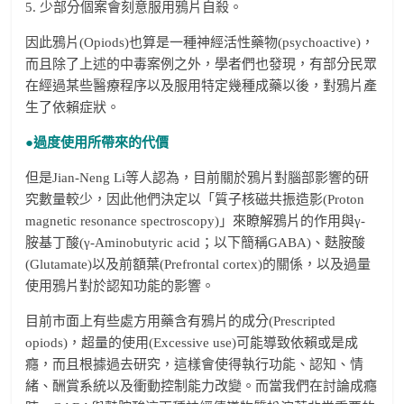
5. 少部分個案會刻意服用鴉片自殺。
因此鴉片(Opiods)也算是一種神經活性藥物(psychoactive)，
而且除了上述的中毒案例之外，學者們也發現，有部分民眾
在經過某些醫療程序以及服用特定幾種成藥以後，對鴉片產
生了依賴症狀。
●過度使用所帶來的代價
但是Jian-Neng Li等人認為，目前關於鴉片對腦部影響的研
究數量較少，因此他們決定以「質子核磁共振造影(Proton
magnetic resonance spectroscopy)」來瞭解鴉片的作用與γ-
胺基丁酸(γ-Aminobutyric acid；以下簡稱GABA)、麩胺酸
(Glutamate)以及前額葉(Prefrontal cortex)的關係，以及過量
使用鴉片對於認知功能的影響。
目前市面上有些處方用藥含有鴉片的成分(Prescripted
opiods)，超量的使用(Excessive use)可能導致依賴或是成
癮，而且根據過去研究，這樣會使得執行功能、認知、情
緒、酬賞系統以及衝動控制能力改變。而當我們在討論成癮