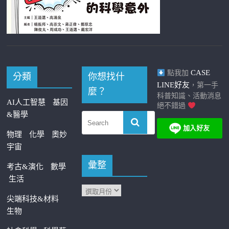
CASE
點我加
分類
你想找什
LINE好友
，第一手
麼？
科普知識、活動消息
AI人工智慧
基因
絕不錯過
&醫學
物理
化學
奧妙
宇宙
彙整
考古&演化
數學
生活
尖端科技&材料
生物