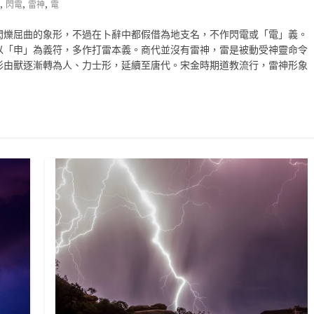
,
,
,
閃電
雷神
電
閃爍屈曲的象形，不過在卜辭中都假借為地支名，不作閃電或「電」義。
以「申」為義符，多作打雷本義。商代並沒有雷神，雷是被動受神靈命令
形由獸逐漸轉為人、力士形，延續至唐代。宋金時期道教流行，雷神形象