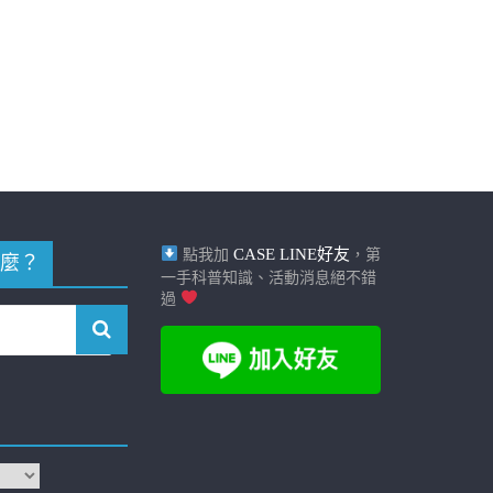
CASE LINE好友
點我加
，第
麼？
一手科普知識、活動消息絕不錯
過