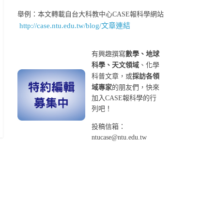
舉例：本文轉載自台大科教中心CASE報科學網站
http://case.ntu.edu.tw/blog/文章連結
有興趣撰寫
數學、地球
科學、天文領域
、化學
科普文章，或
採訪各領
域專家
的朋友們，快來
加入CASE報科學的行
列吧！
投稿信箱：
ntucase@ntu.edu.tw