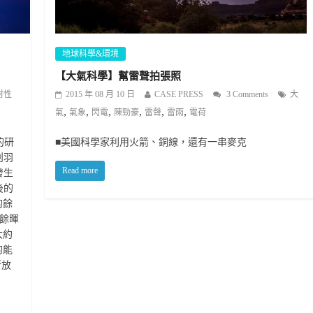
地球科學&環境
【大氣科學】幫雷聲拍張照
射性
2015 年 08 月 10 日
CASE PRESS
3 Comments
大
,
,
,
,
,
,
氣
氣象
閃電
陳勁豪
雷聲
雷雨
電荷
的研
■美國科學家利用火箭、銅線，還有一串麥克
刈羽
Read more
發生
後的
的餘
個餘暉
大約
的能
所放