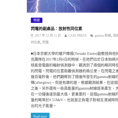
物理
閃電的副產品：放射性同位素
,
2017 年 12 月 11 日
CASE PRESS
gamma 射線
放
,
同位素
閃電
■日本京都大學的榎戸輝揚(Teruaki Enoto)副教授與他
究團隊在2017年2月6日的時候，在他們位於日本柏崎
核能發電廠的輻射偵測器中，觀測到了兩個約略同時
的閃電。閃電的位置距離偵測器約兩公里。在閃電之
幾百毫秒後，他們觀察到了隨後所發生的gamma射線
暉(afterglow)。但是有趣的是，根據觀測結果，在這
之後，另外還有一些高能量的gamma射線逐漸產生，
在一分鐘後達到最大值。更重要的，這個gamma射線
量約略等於0.51MeV，也就是正負電子對相互湮滅時
出的光子能量。
Read more