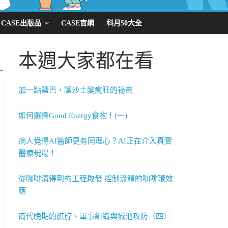
CASE出版品
CASE官網
科月50大全
本週大家都在看
加一點鹽巴，讓沙士變瘋狂的祕密
如何選擇Good Energy食物！(一)
病人覺得AI醫師更有同理心？AI正在介入真實
醫療現場！
從咖啡漬得到的工程啟發 控制流體的咖啡環效
應
商代晚期的旗斿、軍事組織與城池攻防（四）