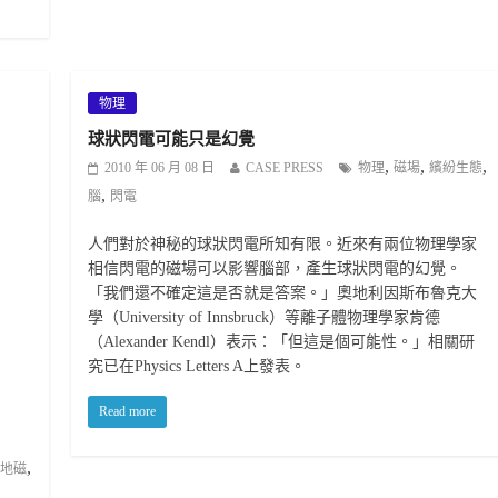
物理
球狀閃電可能只是幻覺
,
,
,
2010 年 06 月 08 日
CASE PRESS
物理
磁場
繽紛生態
,
腦
閃電
人們對於神秘的球狀閃電所知有限。近來有兩位物理學家
相信閃電的磁場可以影響腦部，產生球狀閃電的幻覺。
「我們還不確定這是否就是答案。」奧地利因斯布魯克大
學（University of Innsbruck）等離子體物理學家肯德
（Alexander Kendl）表示：「但這是個可能性。」相關研
究已在Physics Letters A上發表。
Read more
,
地磁