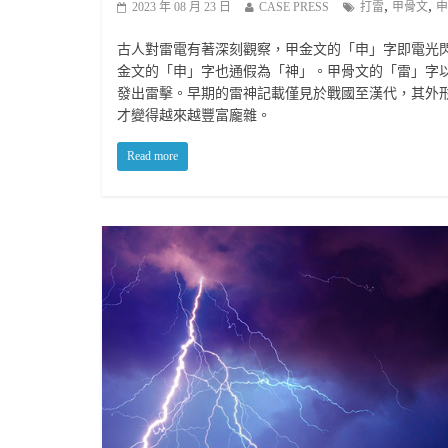
,
,
2023 年 08 月 23 日
CASE PRESS
打雷
甲骨文
申
古人對雷電有著深刻觀察，甲金文的「申」字即電光
金文的「申」字也通假為「神」。甲骨文的「雷」字
發出雷擊。早期的雷神記載僅見於戰國至漢代，其外
才變得越來越豐富龐雜。
Read more