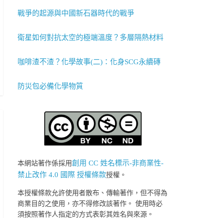
戰爭的起源與中國新石器時代的戰爭
衛星如何對抗太空的極端溫度？多層隔熱材料
咖啡渣不渣？化學故事(二)：化身SCG永續磚
防災包必備化學物質
創用 CC 姓名標示-非商業性-
本網站著作係採用
禁止改作 4.0 國際 授權條款
授權。
本授權條款允許使用者散布、傳輸著作，但不得為
商業目的之使用，亦不得修改該著作。 使用時必
須按照著作人指定的方式表彰其姓名與來源。