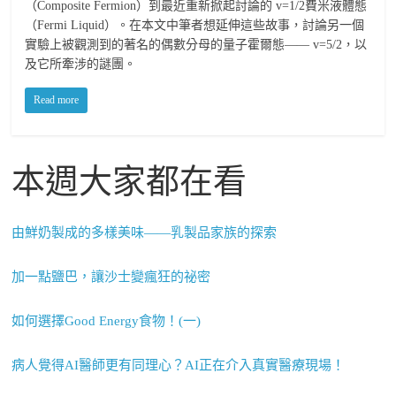
（Composite Fermion）到最近重新掀起討論的 v=1/2費米液體態
（Fermi Liquid）。在本文中筆者想延伸這些故事，討論另一個
實驗上被觀測到的著名的偶數分母的量子霍爾態—— v=5/2，以
及它所牽涉的謎團。
Read more
本週大家都在看
由鮮奶製成的多樣美味——乳製品家族的探索
加一點鹽巴，讓沙士變瘋狂的祕密
如何選擇Good Energy食物！(一)
病人覺得AI醫師更有同理心？AI正在介入真實醫療現場！