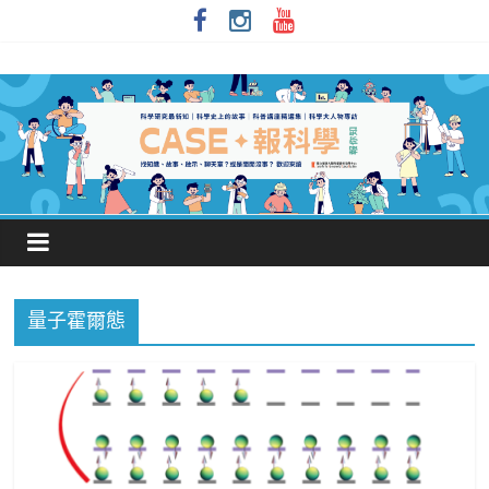
量子霍爾態