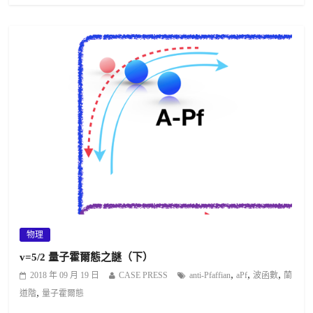
物理
v=5/2 量子霍爾態之謎（下）
,
,
,
2018 年 09 月 19 日
CASE PRESS
anti-Pfaffian
aPf
波函數
蘭
,
道階
量子霍爾態