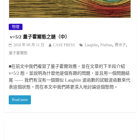
物理
v=5/2 量子霍爾態之謎（中）
,
,
,
2018 年 09 月 11 日
CASE PRESS
Laughlin
Pfaffian
費米子
量子霍爾態
■在前文中我們複習了量子霍爾效應，並在文章的下半段介紹
v=5/2 態，並說明為什麼他是個有趣的問題，並且用一個問題結
尾 —— 我們有沒有一個類似 Laughlin 波函數的試驗波函數來代
表這個狀態。而在本文中我們將更深入地討論這個懸問。
Read more