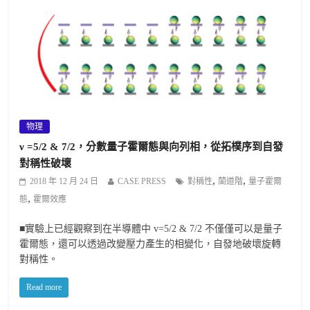
物理
ν =5/2 & 7/2，分數量子霍爾態與向列相，從拓樸序到自發
對稱性破壞
,
,
2018 年 12 月 24 日
CASE PRESS
對稱性
蘭道階
量子霍爾
,
態
霍爾效應
■實驗上已經觀察到在半導體中 v=5/2 & 7/2 不僅僅可以是量子
霍爾態，還可以透過改變壓力產生的相變化，自發地破壞旋轉
對稱性。
Read more