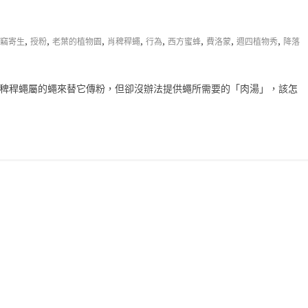
,
,
,
,
,
,
,
,
竊寄生
授粉
老葉的植物園
肖稗稈蠅
行為
西方蜜蜂
費洛蒙
週四植物秀
降落
肖稗稈蠅屬的蠅來替它傳粉，但卻沒辦法提供蠅所需要的「肉湯」，該怎