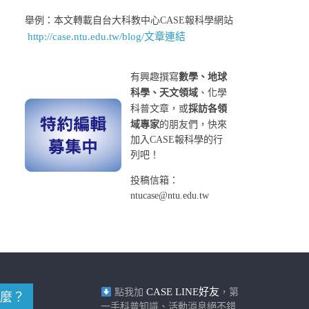
舉例：本文轉載自台大科教中心CASE報科學網站
http://case.ntu.edu.tw/blog/文章連結
有興趣撰寫
數學、地球
科學、天文領域
、化學
科普文章，或
採訪各領
域專家
的朋友們，快來
加入CASE報科學的行
列吧！
投稿信箱：
ntucase@ntu.edu.tw
CASE LINE好友
點我加
，第
麼？
一手科普知識、活動消息絕不錯