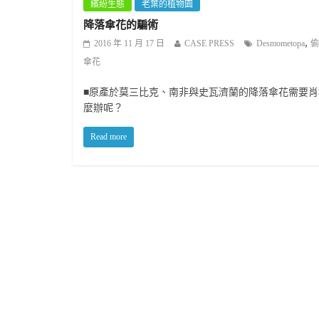
繽紛生態
老葉的植物園
降落傘花的騙術
,
2016 年 11 月 17 日
CASE PRESS
Desmometopa
偷
傘花
■原產於莫三比克、南非與史瓦濟蘭的降落傘花需要
麼辦呢？
Read more