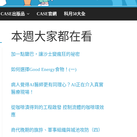
CASE出版品
CASE官網
科月50大全
本週大家都在看
加一點鹽巴，讓沙士變瘋狂的祕密
如何選擇Good Energy食物！(一)
病人覺得AI醫師更有同理心？AI正在介入真實
醫療現場！
從咖啡漬得到的工程啟發 控制流體的咖啡環效
應
商代晚期的旗斿、軍事組織與城池攻防（四）