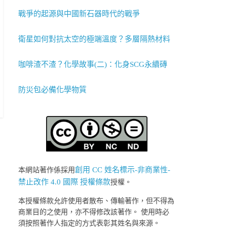
戰爭的起源與中國新石器時代的戰爭
衛星如何對抗太空的極端溫度？多層隔熱材料
咖啡渣不渣？化學故事(二)：化身SCG永續磚
防災包必備化學物質
創用 CC 姓名標示-非商業性-
本網站著作係採用
禁止改作 4.0 國際 授權條款
授權。
本授權條款允許使用者散布、傳輸著作，但不得為
商業目的之使用，亦不得修改該著作。 使用時必
須按照著作人指定的方式表彰其姓名與來源。