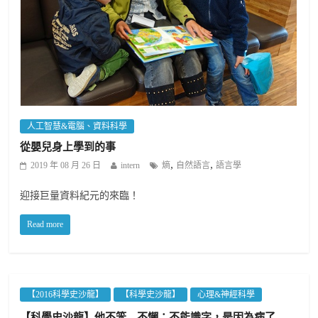
人工智慧&電腦、資料科學
從嬰兒身上學到的事
,
,
2019 年 08 月 26 日
intern
熵
自然語言
語言學
迎接巨量資料紀元的來臨！
Read more
【2016科學史沙龍】
【科學史沙龍】
心理&神經科學
【科學史沙龍】他不笨﹑不懶；不能識字，是因為病了