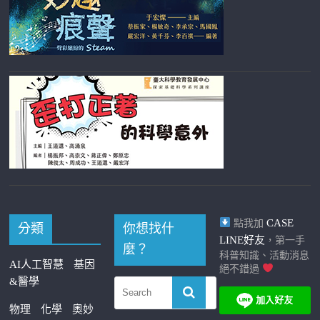
CASE
點我加
分類
你想找什
LINE好友
，第一手
麼？
科普知識、活動消息
AI人工智慧
基因
絕不錯過
&醫學
物理
化學
奧妙