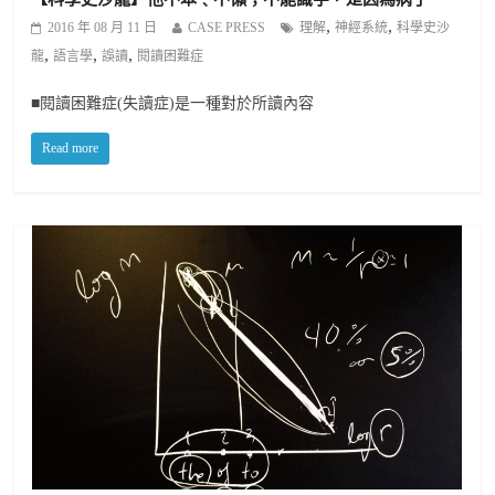
,
,
2016 年 08 月 11 日
CASE PRESS
理解
神經系統
科學史沙
,
,
,
龍
語言學
誤讀
閱讀困難症
■閱讀困難症(失讀症)是一種對於所讀內容
Read more