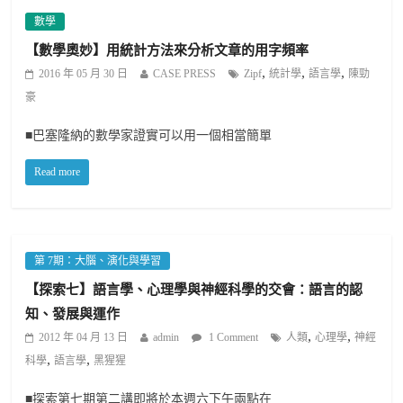
數學
【數學奧妙】用統計方法來分析文章的用字頻率
,
,
,
2016 年 05 月 30 日
CASE PRESS
Zipf
統計學
語言學
陳勁
豪
■巴塞隆納的數學家證實可以用一個相當簡單
Read more
第 7期：大腦、演化與學習
【探索七】語言學、心理學與神經科學的交會：語言的認
知、發展與運作
,
,
2012 年 04 月 13 日
admin
1 Comment
人類
心理學
神經
,
,
科學
語言學
黑猩猩
■探索第七期第二講即將於本週六下午兩點在