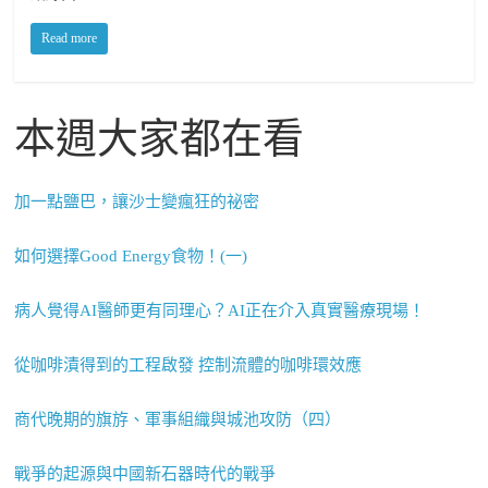
Read more
本週大家都在看
加一點鹽巴，讓沙士變瘋狂的祕密
如何選擇Good Energy食物！(一)
病人覺得AI醫師更有同理心？AI正在介入真實醫療現場！
從咖啡漬得到的工程啟發 控制流體的咖啡環效應
商代晚期的旗斿、軍事組織與城池攻防（四）
戰爭的起源與中國新石器時代的戰爭