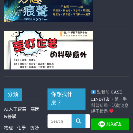
CASE
點我加
分類
你想找什
LINE好友
，第一手
麼？
科普知識、活動消息
AI人工智慧
基因
絕不錯過
&醫學
物理
化學
奧妙