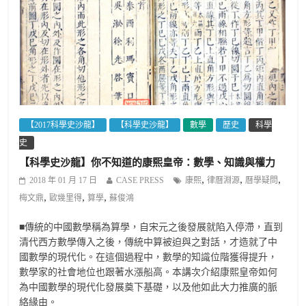
【2017科學史沙龍】
【科學史沙龍】
數學
歷史
科學
史
【科學史沙龍】你不知道的康熙皇帝：數學、知識與權力
,
,
,
2018 年 01 月 17 日
CASE PRESS
康熙
律曆淵源
曆學疑問
,
,
,
梅文鼎
歐幾里得
算學
蘇俊鴻
■傳統的中國數學稱為算學，自宋元之後發展就陷入停滯，直到
清代西方數學傳入之後，傳統中算被迫與之對話，才造就了中
國數學的現代化。在這個過程中，數學的知識位階獲得提升，
數學家的社會地位也跟著水漲船高。本講次介紹康熙皇帝如何
為中國數學的現代化發展奠下基礎，以及他如此大力推廣的脈
絡緣由。