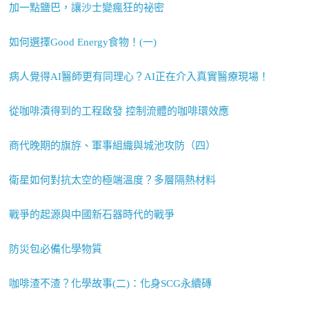
加一點鹽巴，讓沙士變瘋狂的祕密
如何選擇Good Energy食物！(一)
病人覺得AI醫師更有同理心？AI正在介入真實醫療現場！
從咖啡漬得到的工程啟發 控制流體的咖啡環效應
商代晚期的旗斿、軍事組織與城池攻防（四）
衛星如何對抗太空的極端溫度？多層隔熱材料
戰爭的起源與中國新石器時代的戰爭
防災包必備化學物質
咖啡渣不渣？化學故事(二)：化身SCG永續磚