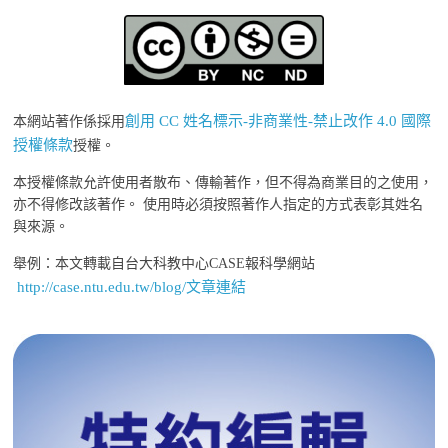
創用 CC 姓名標示-非商業性-禁止改作 4.0 國際
本網站著作係採用
授權條款
授權。
本授權條款允許使用者散布、傳輸著作，但不得為商業目的之使用，
亦不得修改該著作。 使用時必須按照著作人指定的方式表彰其姓名
與來源。
舉例：本文轉載自台大科教中心CASE報科學網站
http://case.ntu.edu.tw/blog/文章連結