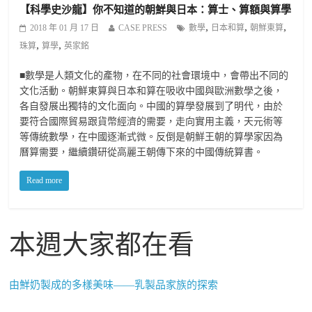
【科學史沙龍】你不知道的朝鮮與日本：算士、算額與算學
,
,
,
2018 年 01 月 17 日
CASE PRESS
數學
日本和算
朝鮮東算
,
,
珠算
算學
英家銘
■數學是人類文化的產物，在不同的社會環境中，會帶出不同的
文化活動。朝鮮東算與日本和算在吸收中國與歐洲數學之後，
各自發展出獨特的文化面向。中國的算學發展到了明代，由於
要符合國際貿易跟貨幣經濟的需要，走向實用主義，天元術等
等傳統數學，在中國逐漸式微。反倒是朝鮮王朝的算學家因為
曆算需要，繼續鑽研從高麗王朝傳下來的中國傳統算書。
Read more
本週大家都在看
由鮮奶製成的多樣美味——乳製品家族的探索