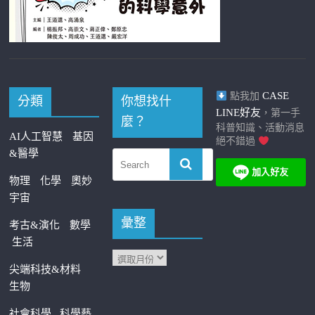
CASE
點我加
分類
你想找什
LINE好友
，第一手
麼？
科普知識、活動消息
AI人工智慧
基因
絕不錯過
&醫學
物理
化學
奧妙
宇宙
彙整
考古&演化
數學
生活
尖端科技&材料
生物
社會科學
科學藝