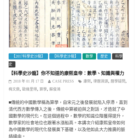
【2017科學史沙龍】
【科學史沙龍】
數學
歷史
科學
史
【科學史沙龍】你不知道的康熙皇帝：數學、知識與權力
,
,
,
2018 年 01 月 17 日
CASE PRESS
康熙
律曆淵源
曆學疑問
,
,
,
梅文鼎
歐幾里得
算學
蘇俊鴻
■傳統的中國數學稱為算學，自宋元之後發展就陷入停滯，直到
清代西方數學傳入之後，傳統中算被迫與之對話，才造就了中
國數學的現代化。在這個過程中，數學的知識位階獲得提升，
數學家的社會地位也跟著水漲船高。本講次介紹康熙皇帝如何
為中國數學的現代化發展奠下基礎，以及他如此大力推廣的脈
絡緣由。