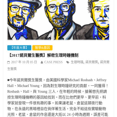
【年度大事】
醫學&基因
【2017諾貝爾生醫獎】解密生理時鐘機制
,
,
2017 年 10 月 05 日
CASE PRESS
生理時鐘
諾貝爾獎
諾貝爾
生醫獎
■今年諾貝爾獎生醫獎，由美國科學家Michael Rosbash、Jeffrey
Hall、Michael Young，因為對生理時鐘研究的貢獻，一同獲得！
Rosbash、Hall，與 Young 三人，在年輕的時候，搶著想先把調
控生理時鐘機轉的基因給找到。而在比他們更早、更早前，科
學家就發現一件很有趣的事。如果讓老鼠、倉鼠這類夜行動
物，在永遠的黑暗裡自在倘佯著生活，完全不給這些實驗動物
光照，老鼠、倉鼠的作息還是大抵以 24 小時為週期，誤差可能