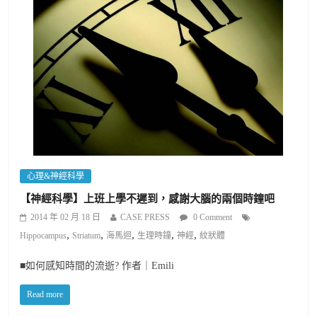
心理&神經科學
【神經科學】上班上學不遲到，感謝大腦的兩個時鐘吧
2014 年 02 月 18 日
CASE PRESS
0 Comment
,
,
,
,
,
Hippocampus
Striatum
海馬迴
生理時鐘
神經
紋狀體
■如何感知時間的流逝? 作者｜Emili
Read more