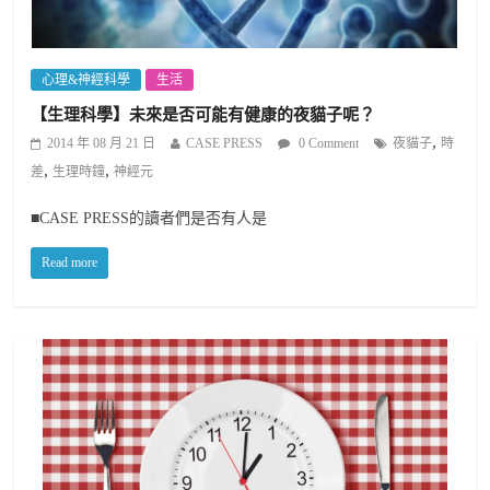
心理&神經科學
生活
【生理科學】未來是否可能有健康的夜貓子呢？
,
2014 年 08 月 21 日
CASE PRESS
0 Comment
夜貓子
時
,
,
差
生理時鐘
神經元
■CASE PRESS的讀者們是否有人是
Read more