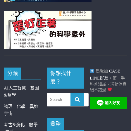
CASE
點我加
分類
你想找什
LINE好友
，第一手
麼？
科普知識、活動消息
AI人工智慧
基因
絕不錯過
&醫學
物理
化學
奧妙
宇宙
彙整
考古&演化
數學