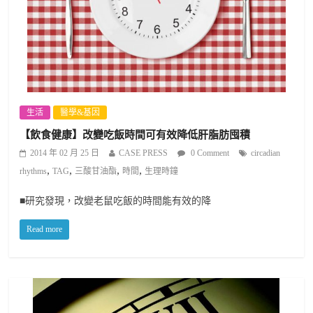
生活
醫學&基因
【飲食健康】改變吃飯時間可有效降低肝脂肪囤積
2014 年 02 月 25 日
CASE PRESS
0 Comment
circadian
,
,
,
,
rhythms
TAG
三酸甘油酯
時間
生理時鐘
■研究發現，改變老鼠吃飯的時間能有效的降
Read more