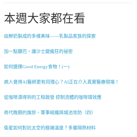
本週大家都在看
由鮮奶製成的多樣美味——乳製品家族的探索
加一點鹽巴，讓沙士變瘋狂的祕密
如何選擇Good Energy食物！(一)
病人覺得AI醫師更有同理心？AI正在介入真實醫療現場！
從咖啡漬得到的工程啟發 控制流體的咖啡環效應
商代晚期的旗斿、軍事組織與城池攻防（四）
衛星如何對抗太空的極端溫度？多層隔熱材料